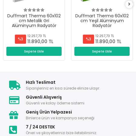
Duffmart Therma 60x102
Duffmart Therma 60x102
cm Metalik Gri
cm Yeşil Alüminyum
Alüminyum Radyatör
Radyatör
12.257,73 TL
12.257,73 TL
%3
%3
11.890,00 TL
11.890,00 TL
Sepete Ekle
Sepete Ekle
Hızlı Teslimat
Siparişleriniz en kısa sürede elinize ulaşır.
Güvenli Alışveriş
Güvenli ve kolay ödeme sistemi
Geniş Ürün Yelpazesi
Binlerce ürün ve kampanya seçeneği
7 / 24 DESTEK
Öneri ve şikayetlerinizi bize iletebilirsiniz.