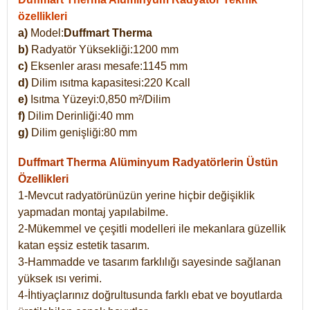
özellikleri
a)
Model:
Duffmart Therma
b)
Radyatör Yüksekliği:1200 mm
c)
Eksenler arası mesafe:1145 mm
d)
Dilim ısıtma kapasitesi:220 Kcall
e)
Isıtma Yüzeyi:0,850 m²/Dilim
f)
Dilim Derinliği:40 mm
g)
Dilim genişliği:80 mm
Duffmart Therma
Alüminyum Radyatörlerin Üstün
Özellikleri
1-Mevcut radyatörünüzün yerine hiçbir değişiklik
yapmadan montaj yapılabilme.
2-Mükemmel ve çeşitli modelleri ile mekanlara güzellik
katan eşsiz estetik tasarım.
3-Hammadde ve tasarım farklılığı sayesinde sağlanan
yüksek ısı verimi.
4-İhtiyaçlarınız doğrultusunda farklı ebat ve boyutlarda