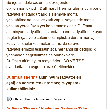
Su içerisindeki çözünmüş oksijenden
etkilenmemektedir.
Duffmart
Therma
alüminyum panel
radyatörler standart askı sistemiyle montaj
yapılabilmekte,ince ve zarif yapısı sayesinde montaj
yapılan yerde fazla yer kaplamamaktadır. Duffmart
alüminyum radyatörleri standart panel radyatörlerle aynı
bağlantı çap ve ölçülerine sahiptir.Bu durum montaj
kolaylığı sağlarken mekanlarınız da eskiyen
radyatörlerinizin tesisatınızda herhangi bir değişiklik
yapmadan değiştirilmesine olanak verir.
Duffmart alüminyum radyatörleri ISO VE TSE
standartlarına uygun olarak üretilmektedir.
Duffmart Therma
alüminyum radyatörleri
aşağıda verilen renklerde seçim yaparak
kullanabilirsiniz.
Duffmart Therma Alüminyum Radyatör Teknik