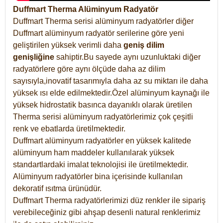
Duffmart Therma Alüminyum Radyatör
Duffmart Therma serisi alüminyum radyatörler diğer
Duffmart alüminyum radyatör serilerine göre yeni
geliştirilen yüksek verimli daha
geniş dilim
genişliğine
sahiptir.Bu sayede aynı uzunluktaki diğer
radyatörlere göre aynı ölçüde daha az dilim
sayısıyla,inovatif tasarımıyla daha az su miktarı ile daha
yüksek ısı elde edilmektedir.Özel alüminyum kaynağı ile
yüksek hidrostatik basınca dayanıklı olarak üretilen
Therma serisi alüminyum radyatörlerimiz çok çeşitli
renk ve ebatlarda üretilmektedir.
Duffmart alüminyum radyatörler en yüksek kalitede
alüminyum ham maddeler kullanılarak yüksek
standartlardaki imalat teknolojisi ile üretilmektedir.
Alüminyum radyatörler bina içerisinde kullanılan
dekoratif ısıtma ürünüdür.
Duffmart Therma radyatörlerimizi düz renkler ile sipariş
verebileceğiniz gibi ahşap desenli natural renklerimiz