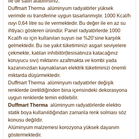
ile de satın alabilirsiniz.
Duffmart Therma alüminyum radyatörler yüksek
verimde ısı transferine uygun tasarlanmıştır. 1000 Kcal/h
ısıyı 0,64 litre su ile vermektedir. Bu değer ile en az su
ihtiyacı gösteren üründür. Panel radyatörlerde 1000
Kcal/h ısı için kullanılan suyun ise %20’sine karşılık
gelmektedir. Bu ise yakıt tüketiminizi asgari seviyelere
çekmekte, katılan inhibitör(tesisatınıza katacağınız
koruyucu sıvı) miktarını azaltmakta ve kombi yada
kazanınızdan kaynaklanan elektrik tüketiminizi önemli
miktarda düşürmektedir.
Duffmart Therma alüminyum radyatörler değişik
renklerde üretildiğinden bina içerisindeki dekorasyona
uygun renklerde temin edilebilir.
Duffmart
Therma
alüminyum radyatörlerde elektro
statik boya kullanıldığından zamanla renk solması söz
konusu değildir.
Alüminyum malzemesi korozyona yüksek dayanım
göstermektedir.