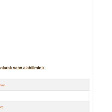
arak satın alabilirsiniz.
rma
cm.