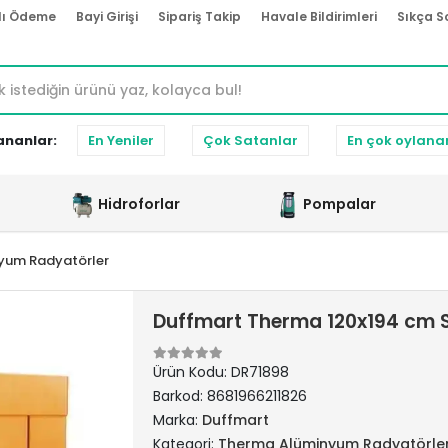
lı Ödeme
Bayi Girişi
Sipariş Takip
Havale Bildirimleri
Sıkça S
ananlar:
En Yeniler
Çok Satanlar
En çok oylana
Hidroforlar
Pompalar
yum Radyatörler
Duffmart Therma 120x194 cm 
Ürün Kodu:
DR71898
Barkod:
8681966211826
Marka:
Duffmart
Kategori:
Therma Alüminyum Radyatörle