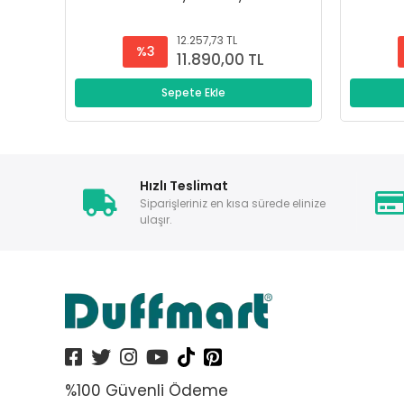
12.257,73 TL
%3
11.890,00 TL
Sepete Ekle
Hızlı Teslimat
Siparişleriniz en kısa sürede elinize
ulaşır.
%100 Güvenli Ödeme