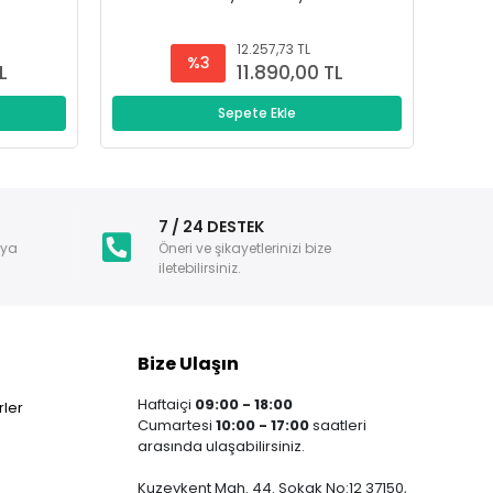
12.257,73 TL
%3
L
11.890,00 TL
Sepete Ekle
i
7 / 24 DESTEK
nya
Öneri ve şikayetlerinizi bize
iletebilirsiniz.
Bize Ulaşın
Haftaiçi
09:00 - 18:00
ler
Cumartesi
10:00 - 17:00
saatleri
arasında ulaşabilirsiniz.
Kuzeykent Mah. 44. Sokak No:12 37150,