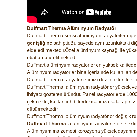
Duffmart Therma Alüminyum Radyatör
Duffmart Therma serisi alüminyum radyatörler diğer
genişliğine
sahiptir.Bu sayede aynı uzunluktaki diğ
elde edilmektedir.Özel alüminyum kaynağı ile yüksek
ebatlarda üretilmektedir.
Duffmart alüminyum radyatörler en yüksek kalitede 
Alüminyum radyatörler bina içerisinde kullanılan de
Duffmart Therma radyatörlerimizi düz renkler ile sipa
Duffmart Therma alüminyum radyatörler yüksek verimd
ihtiyacı gösteren üründür. Panel radyatörlerde 1000 
çekmekte, katılan inhibitör(tesisatınıza katacağını
düşürmektedir.
Duffmart Therma alüminyum radyatörler değişik renk
Duffmart
Therma
alüminyum radyatörlerde elektro
Alüminyum malzemesi korozyona yüksek dayanım 