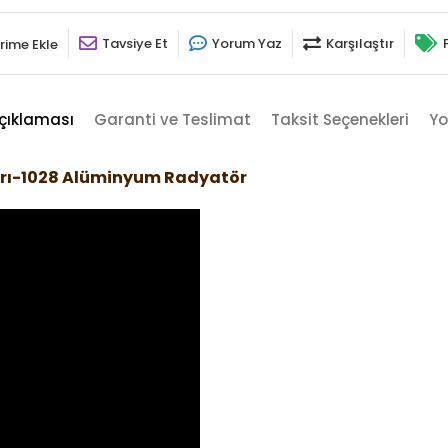
Tavsiye Et
Yorum Yaz
Karşılaştır
rime Ekle
çıklaması
Garanti ve Teslimat
Taksit Seçenekleri
Yo
arı-1028 Alüminyum Radyatör