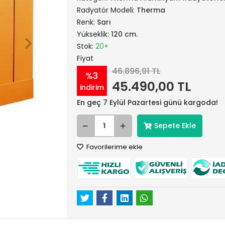
Radyatör Modeli:
Therma
Renk:
Sarı
Yükseklik:
120 cm.
Stok:
20+
Fiyat
46.896,91 TL
%3
45.490,00 TL
indirim
En geç 7 Eylül Pazartesi günü kargoda!
Sepete Ekle
Favorilerime ekle