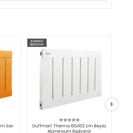
KARGO
KARG
BEDAVA
BEDAV
m Sarı
Duffmart Therma 60x102 cm Beyaz
Du
r
Alüminyum Radyatör