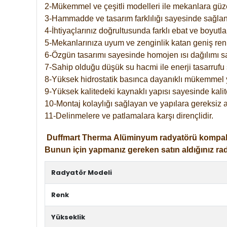
2-Mükemmel ve çeşitli modelleri ile mekanlara güzel
3-Hammadde ve tasarım farklılığı sayesinde sağlan
4-İhtiyaçlarınız doğrultusunda farklı ebat ve boyutla
5-Mekanlarınıza uyum ve zenginlik katan geniş renk 
6-Özgün tasarımı sayesinde homojen ısı dağılımı s
7-Sahip olduğu düşük su hacmi ile enerji tasarrufu 
8-Yüksek hidrostatik basınca dayanıklı mükemmel 
9-Yüksek kalitedeki kaynaklı yapısı sayesinde kalit
10-Montaj kolaylığı sağlayan ve yapılara gereksiz a
11-Delinmelere ve patlamalara karşı dirençlidir.
Duffmart
Therma
Alüminyum radyatörü kompakt gir
Bunun için yapmanız gereken satın aldığınız ra
Radyatör Modeli
Renk
Yükseklik