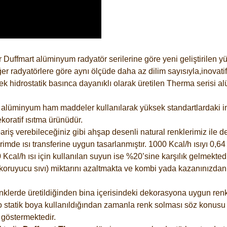
 Duffmart alüminyum radyatör serilerine göre yeni geliştirilen 
er radyatörlere göre aynı ölçüde daha az dilim sayısıyla,inovatif
 hidrostatik basınca dayanıklı olarak üretilen Therma serisi al
alüminyum ham maddeler kullanılarak yüksek standartlardaki imal
koratif ısıtma ürünüdür.
riş verebileceğiniz gibi ahşap desenli natural renklerimiz ile de 
e ısı transferine uygun tasarlanmıştır. 1000 Kcal/h ısıyı 0,64 li
Kcal/h ısı için kullanılan suyun ise %20’sine karşılık gelmektedir
z koruyucu sıvı) miktarını azaltmakta ve kombi yada kazanınızdan
lerde üretildiğinden bina içerisindeki dekorasyona uygun renkle
 statik boya kullanıldığından zamanla renk solması söz konusu d
göstermektedir.