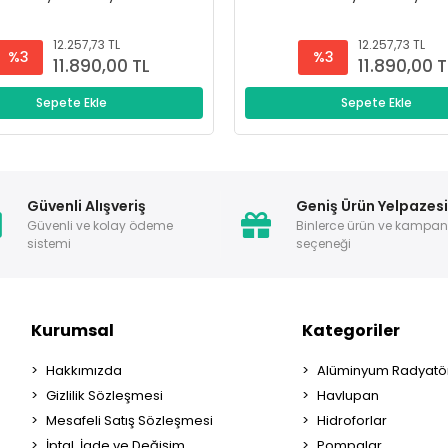
12.257,73 TL
12.257,73 TL
%3
%3
11.890,00 TL
11.890,00 T
Sepete Ekle
Sepete Ekle
Güvenli Alışveriş
Geniş Ürün Yelpazes
Güvenli ve kolay ödeme
Binlerce ürün ve kampa
sistemi
seçeneği
Kurumsal
Kategoriler
Hakkımızda
Alüminyum Radyatör
Gizlilik Sözleşmesi
Havlupan
Mesafeli Satış Sözleşmesi
Hidroforlar
İptal, İade ve Değişim
Pompalar