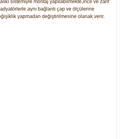
skı sistemiyle montaj yapılabilmekte,ince ve zarif
dyatörlerle aynı bağlantı çap ve ölçülerine
eğişiklik yapmadan değiştirilmesine olanak verir.