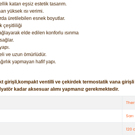
lik katan eşsiz estetik tasarım.
an yüksek ısı verimi.
rda üretilebilen esnek boyutlar.
çeşitliliği
ağlayarak elde edilen konforlu ısınma
sağlar.
yapı.
eli ve uzun ömürlüdür.
ğırlık yapmayan hafif yapı.
işli,kompakt ventilli ve çekirdek termostatik vana girişli ol
dyatör kadar aksesuar alımı yapmanız gerekmektedir.
The
Sarı
120 