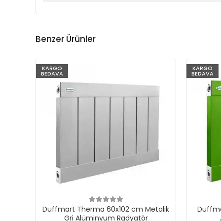
Benzer Ürünler
KARGO
KARGO
BEDAVA
BEDAVA
Duffmart Therma 60x102 cm Metalik
Duffma
Gri Alüminyum Radyatör