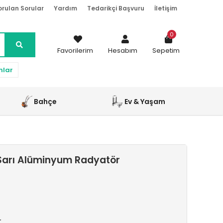
orulan Sorular
Yardım
Tedarikçi Başvuru
İletişim
0
Favorilerim
Hesabım
Sepetim
nlar
Bahçe
Ev & Yaşam
Sarı Alüminyum Radyatör
r