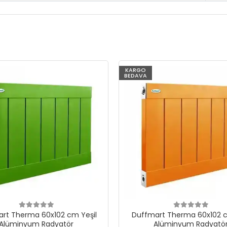
KARGO
BEDAVA
rt Therma 60x102 cm Yeşil
Duffmart Therma 60x102 c
Alüminyum Radyatör
Alüminyum Radyatö