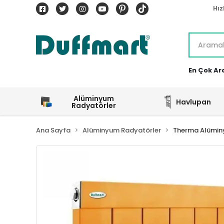
Hız
En Çok Ar
Alüminyum
Havlupan
Radyatörler
Ana Sayfa
Alüminyum Radyatörler
Therma Alümin