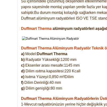
Su içerisindeki çözünmüş oksijenden etkilenmemek
yapısı sayesinde montaj yapılan yerde fazla yer ka
sahiptir.Bu durum montaj kolaylığı sağlarken mekanl
Duffmart alüminyum radyatörleri ISO VE TSE standar
Duffmart Therma
alüminyum radyatörleri aşağıda
Duffmart Therma Alüminyum Radyatör Teknik öze
a)
Model:
Duffmart Therma
b)
Radyatör Yüksekliği:1200 mm
c)
Eksenler arası mesafe:1145 mm
d)
Dilim ısıtma kapasitesi:220 Kcall
e)
Isıtma Yüzeyi:0,850 m²/Dilim
f)
Dilim Derinliği:40 mm
g)
Dilim genişliği:80 mm
Duffmart Therma
Alüminyum Radyatörlerin Üstün
1-Mevcut radyatörünüzün yerine hiçbir değişiklik 