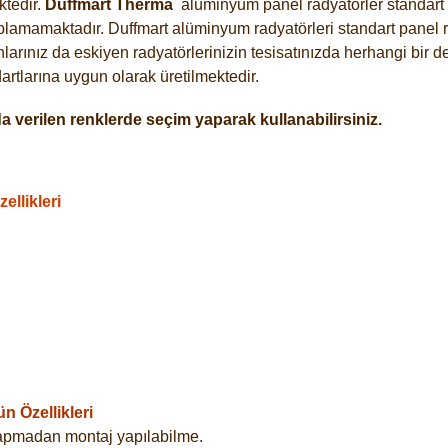
tedir.
Duffmart
Therma
alüminyum panel radyatörler standart a
plamamaktadır. Duffmart alüminyum radyatörleri standart panel ra
arınız da eskiyen radyatörlerinizin tesisatınızda herhangi bir d
tlarına uygun olarak üretilmektedir.
 verilen renklerde seçim yaparak kullanabilirsiniz.
llikleri
 Özellikleri
yapmadan montaj yapılabilme.