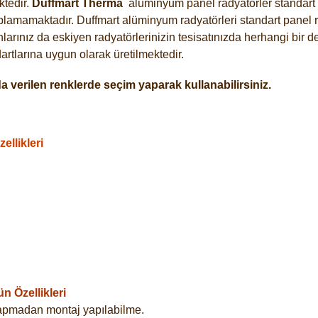
tedir.
Duffmart
Therma
alüminyum panel radyatörler standart a
plamamaktadır. Duffmart alüminyum radyatörleri standart panel ra
arınız da eskiyen radyatörlerinizin tesisatınızda herhangi bir d
tlarına uygun olarak üretilmektedir.
 verilen renklerde seçim yaparak kullanabilirsiniz.
llikleri
 Özellikleri
yapmadan montaj yapılabilme.