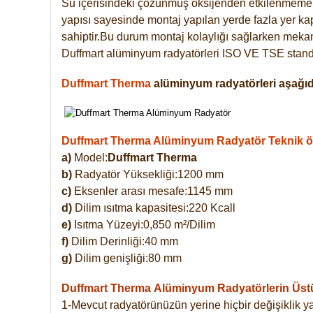
Su içerisindeki çözünmüş oksijenden etkilenmemek
yapısı sayesinde montaj yapılan yerde fazla yer ka
sahiptir.Bu durum montaj kolaylığı sağlarken mekanl
Duffmart alüminyum radyatörleri ISO VE TSE standar
Duffmart Therma
alüminyum radyatörleri aşağıda
Duffmart Therma Alüminyum Radyatör Teknik öze
a)
Model:
Duffmart Therma
b)
Radyatör Yüksekliği:1200 mm
c)
Eksenler arası mesafe:1145 mm
d)
Dilim ısıtma kapasitesi:220 Kcall
e)
Isıtma Yüzeyi:0,850 m²/Dilim
f)
Dilim Derinliği:40 mm
g)
Dilim genişliği:80 mm
Duffmart Therma
Alüminyum Radyatörlerin Üstün
1-Mevcut radyatörünüzün yerine hiçbir değişiklik 