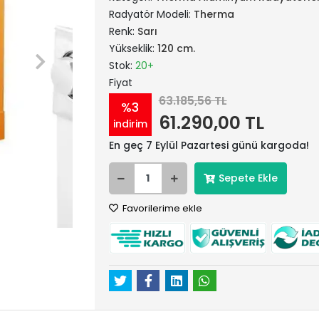
Radyatör Modeli:
Therma
Renk:
Sarı
Yükseklik:
120 cm.
Stok:
20+
Fiyat
63.185,56 TL
%3
61.290,00 TL
indirim
En geç 7 Eylül Pazartesi günü kargoda!
Sepete Ekle
Favorilerime ekle