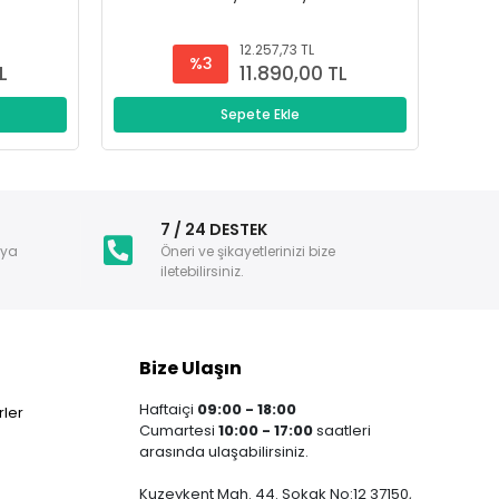
12.257,73 TL
%3
L
11.890,00 TL
Sepete Ekle
i
7 / 24 DESTEK
nya
Öneri ve şikayetlerinizi bize
iletebilirsiniz.
Bize Ulaşın
Haftaiçi
09:00 - 18:00
ler
Cumartesi
10:00 - 17:00
saatleri
arasında ulaşabilirsiniz.
Kuzeykent Mah. 44. Sokak No:12 37150,