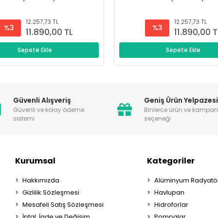
12.257,73 TL
12.257,73 TL
%3
%3
11.890,00 TL
11.890,00 T
Sepete Ekle
Sepete Ekle
Güvenli Alışveriş
Geniş Ürün Yelpazes
Güvenli ve kolay ödeme
Binlerce ürün ve kampa
sistemi
seçeneği
Kurumsal
Kategoriler
Hakkımızda
Alüminyum Radyatör
Gizlilik Sözleşmesi
Havlupan
Mesafeli Satış Sözleşmesi
Hidroforlar
İptal, İade ve Değişim
Pompalar