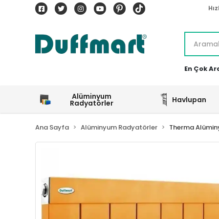
Hız
En Çok Ar
Alüminyum
Havlupan
Radyatörler
Ana Sayfa
Alüminyum Radyatörler
Therma Alümin