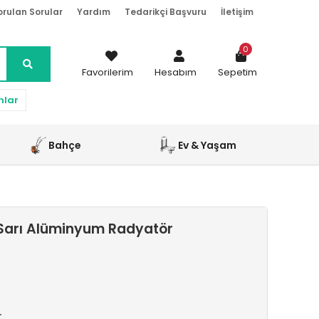
orulan Sorular
Yardım
Tedarikçi Başvuru
İletişim
0
Favorilerim
Hesabım
Sepetim
nlar
Bahçe
Ev & Yaşam
Sarı Alüminyum Radyatör
r