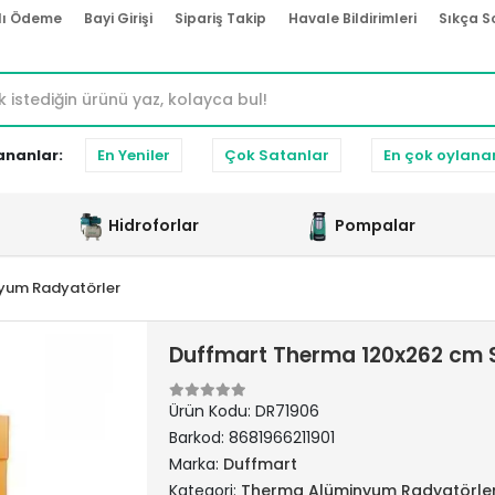
lı Ödeme
Bayi Girişi
Sipariş Takip
Havale Bildirimleri
Sıkça S
ananlar:
En Yeniler
Çok Satanlar
En çok oylana
Hidroforlar
Pompalar
yum Radyatörler
Duffmart Therma 120x262 cm 
Ürün Kodu:
DR71906
Barkod:
8681966211901
Marka:
Duffmart
Kategori:
Therma Alüminyum Radyatörle