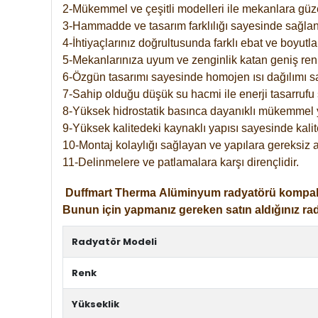
2-Mükemmel ve çeşitli modelleri ile mekanlara güzel
3-Hammadde ve tasarım farklılığı sayesinde sağlan
4-İhtiyaçlarınız doğrultusunda farklı ebat ve boyutla
5-Mekanlarınıza uyum ve zenginlik katan geniş renk 
6-Özgün tasarımı sayesinde homojen ısı dağılımı s
7-Sahip olduğu düşük su hacmi ile enerji tasarrufu 
8-Yüksek hidrostatik basınca dayanıklı mükemmel 
9-Yüksek kalitedeki kaynaklı yapısı sayesinde kalit
10-Montaj kolaylığı sağlayan ve yapılara gereksiz a
11-Delinmelere ve patlamalara karşı dirençlidir.
Duffmart
Therma
Alüminyum radyatörü kompakt gir
Bunun için yapmanız gereken satın aldığınız ra
Radyatör Modeli
Renk
Yükseklik