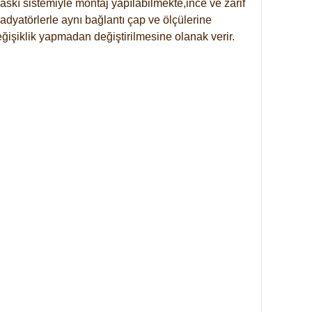
skı sistemiyle montaj yapılabilmekte,ince ve zarif
dyatörlerle aynı bağlantı çap ve ölçülerine
eğişiklik yapmadan değiştirilmesine olanak verir.