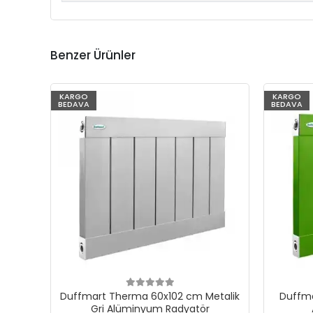
Benzer Ürünler
KARGO
KARGO
BEDAVA
BEDAVA
Duffmart Therma 60x102 cm Metalik
Duffma
Gri Alüminyum Radyatör