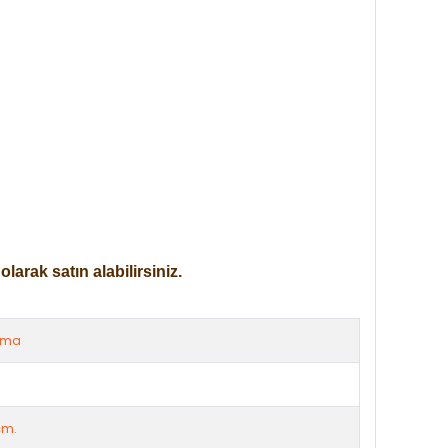
arak satın alabilirsiniz.
rma
cm.