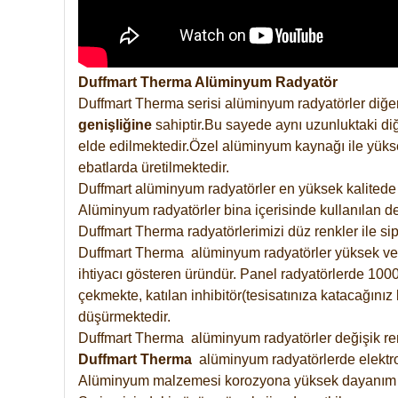
Duffmart Therma Alüminyum Radyatör
Duffmart Therma serisi alüminyum radyatörler diğer
genişliğine
sahiptir.Bu sayede aynı uzunluktaki diğ
elde edilmektedir.Özel alüminyum kaynağı ile yüksek
ebatlarda üretilmektedir.
Duffmart alüminyum radyatörler en yüksek kalitede 
Alüminyum radyatörler bina içerisinde kullanılan de
Duffmart Therma radyatörlerimizi düz renkler ile sipa
Duffmart Therma alüminyum radyatörler yüksek verimd
ihtiyacı gösteren üründür. Panel radyatörlerde 1000 
çekmekte, katılan inhibitör(tesisatınıza katacağını
düşürmektedir.
Duffmart Therma alüminyum radyatörler değişik renk
Duffmart
Therma
alüminyum radyatörlerde elektro
Alüminyum malzemesi korozyona yüksek dayanım 