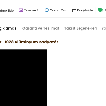
Tavsiye Et
Yorum Yaz
Karşılaştır
rime Ekle
çıklaması
Garanti ve Teslimat
Taksit Seçenekleri
Yo
arı-1028 Alüminyum Radyatör