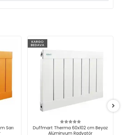
KARGO
KARG
BEDAVA
BEDAV
m Sarı
Duffmart Therma 60x102 cm Beyaz
Du
r
Alüminyum Radyatör