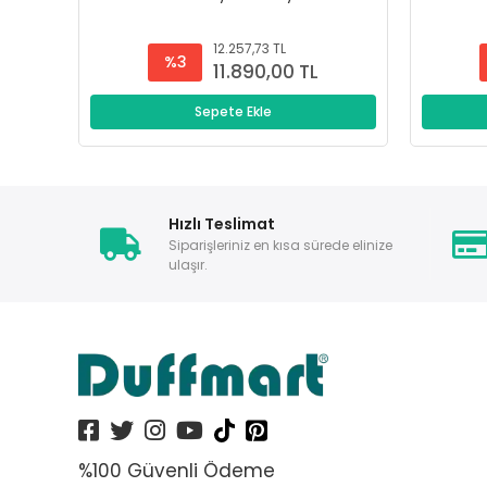
12.257,73 TL
%3
11.890,00 TL
Sepete Ekle
Hızlı Teslimat
Siparişleriniz en kısa sürede elinize
ulaşır.
%100 Güvenli Ödeme