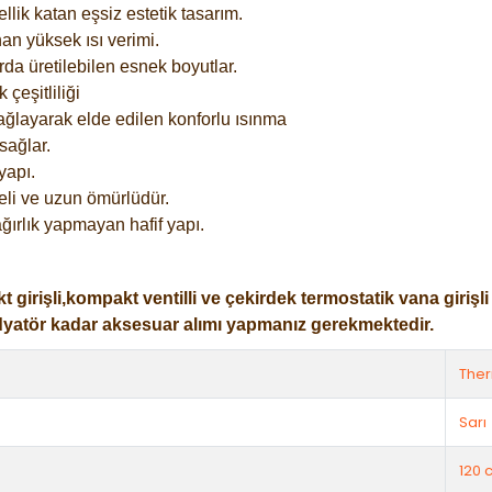
lik katan eşsiz estetik tasarım.
an yüksek ısı verimi.
rda üretilebilen esnek boyutlar.
çeşitliliği
ağlayarak elde edilen konforlu ısınma
sağlar.
yapı.
eli ve uzun ömürlüdür.
ğırlık yapmayan hafif yapı.
işli,kompakt ventilli ve çekirdek termostatik vana girişli ol
dyatör kadar aksesuar alımı yapmanız gerekmektedir.
The
Sarı
120 