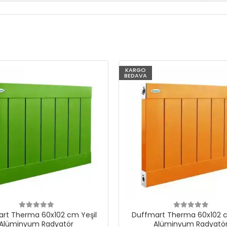
KARGO
BEDAVA
rt Therma 60x102 cm Yeşil
Duffmart Therma 60x102 c
Alüminyum Radyatör
Alüminyum Radyatö