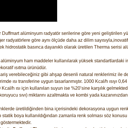
 Duffmart alüminyum radyatör serilerine göre yeni geliştirilen 
er radyatörlere göre aynı ölçüde daha az dilim sayısıyla,inovatif
 hidrostatik basınca dayanıklı olarak üretilen Therma serisi al
alüminyum ham maddeler kullanılarak yüksek standartlardaki imal
koratif ısıtma ürünüdür.
riş verebileceğiniz gibi ahşap desenli natural renklerimiz ile de 
e ısı transferine uygun tasarlanmıştır. 1000 Kcal/h ısıyı 0,64 li
Kcal/h ısı için kullanılan suyun ise %20’sine karşılık gelmektedir
z koruyucu sıvı) miktarını azaltmakta ve kombi yada kazanınızdan
lerde üretildiğinden bina içerisindeki dekorasyona uygun renkle
 statik boya kullanıldığından zamanla renk solması söz konusu d
göstermektedir.