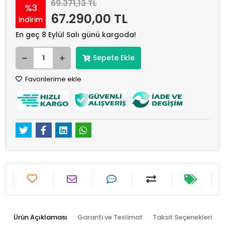
69.371,13 TL
%3
67.290,00 TL
indirim
En geç 8 Eylül Salı günü kargoda!
Sepete Ekle
Favorilerime ekle
Ürün Açıklaması
Garanti ve Teslimat
Taksit Seçenekleri