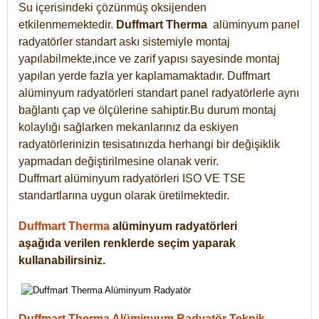
Su içerisindeki çözünmüş oksijenden
etkilenmemektedir.
Duffmart
Therma
alüminyum panel
radyatörler standart askı sistemiyle montaj
yapılabilmekte,ince ve zarif yapısı sayesinde montaj
yapılan yerde fazla yer kaplamamaktadır. Duffmart
alüminyum radyatörleri standart panel radyatörlerle aynı
bağlantı çap ve ölçülerine sahiptir.Bu durum montaj
kolaylığı sağlarken mekanlarınız da eskiyen
radyatörlerinizin tesisatınızda herhangi bir değişiklik
yapmadan değiştirilmesine olanak verir.
Duffmart alüminyum radyatörleri ISO VE TSE
standartlarına uygun olarak üretilmektedir.
Duffmart Therma
alüminyum radyatörleri
aşağıda verilen renklerde seçim yaparak
kullanabilirsiniz.
Duffmart Therma Alüminyum Radyatör Teknik