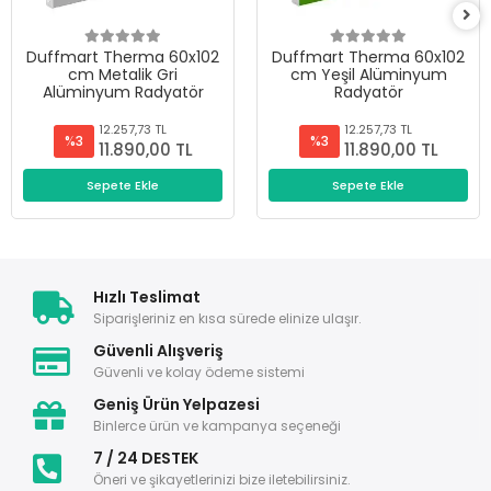
Duffmart Therma 60x102
Duffmart Therma 60x102
cm Metalik Gri
cm Yeşil Alüminyum
Alüminyum Radyatör
Radyatör
12.257,73 TL
12.257,73 TL
%3
%3
11.890,00 TL
11.890,00 TL
Sepete Ekle
Sepete Ekle
Hızlı Teslimat
Siparişleriniz en kısa sürede elinize ulaşır.
Güvenli Alışveriş
Güvenli ve kolay ödeme sistemi
Geniş Ürün Yelpazesi
Binlerce ürün ve kampanya seçeneği
7 / 24 DESTEK
Öneri ve şikayetlerinizi bize iletebilirsiniz.