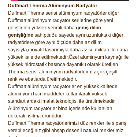
Duffmart Therma Alüminyum Radyatör
Duffmart Therma serisi alüminyum radyatörler diğer
Duffmart alüminyum radyatör serilerine göre yeni
geliştirilen yüksek verimli daha
geniş dilim
genişliğine
sahiptir.Bu sayede aynı uzunluktaki diğer
radyatörlere göre aynı ölçüde daha az dilim
sayısıyla,inovatif tasarımıyla daha az su miktarı ile daha
yüksek ısı elde edilmektedir.Özel alüminyum kaynağı ile
yüksek hidrostatik basınca dayanıklı olarak üretilen
Therma serisi alüminyum radyatörlerimiz çok çeşitli
renk ve ebatlarda üretilmektedir.
Duffmart alüminyum radyatörler en yüksek kalitede
alüminyum ham maddeler kullanılarak yüksek
standartlardaki imalat teknolojisi ile üretilmektedir.
Alüminyum radyatörler bina içerisinde kullanılan
dekoratif ısıtma ürünüdür.
Duffmart Therma radyatörlerimizi düz renkler ile sipariş
verebileceğiniz gibi ahşap desenli natural renklerimiz