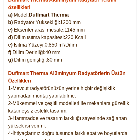
özellikleri
a)
Model:
Duffmart Therma
b)
Radyatör Yüksekliği:1200 mm
c)
Eksenler arası mesafe:1145 mm
d)
Dilim ısıtma kapasitesi:220 Kcall
e)
Isıtma Yüzeyi:0,850 m²/Dilim
f)
Dilim Derinliği:40 mm
g)
Dilim genişliği:80 mm
Duffmart Therma
Alüminyum Radyatörlerin Üstün
Özellikleri
1-Mevcut radyatörünüzün yerine hiçbir değişiklik
yapmadan montaj yapılabilme.
2-Mükemmel ve çeşitli modelleri ile mekanlara güzellik
katan eşsiz estetik tasarım.
3-Hammadde ve tasarım farklılığı sayesinde sağlanan
yüksek ısı verimi.
4-İhtiyaçlarınız doğrultusunda farklı ebat ve boyutlarda