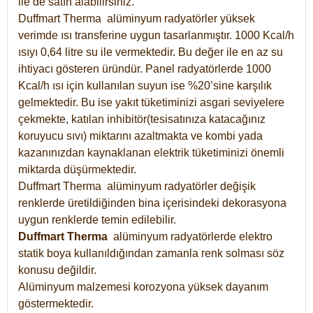
ile de satın alabilirsiniz.
Duffmart Therma alüminyum radyatörler yüksek
verimde ısı transferine uygun tasarlanmıştır. 1000 Kcal/h
ısıyı 0,64 litre su ile vermektedir. Bu değer ile en az su
ihtiyacı gösteren üründür. Panel radyatörlerde 1000
Kcal/h ısı için kullanılan suyun ise %20’sine karşılık
gelmektedir. Bu ise yakıt tüketiminizi asgari seviyelere
çekmekte, katılan inhibitör(tesisatınıza katacağınız
koruyucu sıvı) miktarını azaltmakta ve kombi yada
kazanınızdan kaynaklanan elektrik tüketiminizi önemli
miktarda düşürmektedir.
Duffmart Therma alüminyum radyatörler değişik
renklerde üretildiğinden bina içerisindeki dekorasyona
uygun renklerde temin edilebilir.
Duffmart
Therma
alüminyum radyatörlerde elektro
statik boya kullanıldığından zamanla renk solması söz
konusu değildir.
Alüminyum malzemesi korozyona yüksek dayanım
göstermektedir.