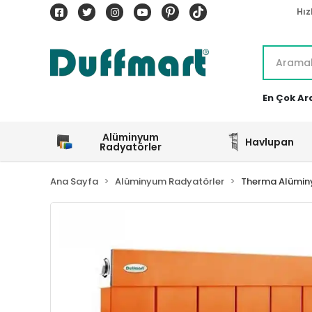
Hız
En Çok Ar
Alüminyum
Havlupan
Radyatörler
Ana Sayfa
Alüminyum Radyatörler
Therma Alümin