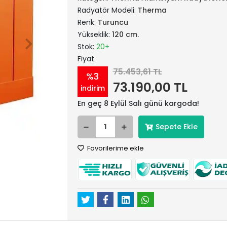
Radyatör Modeli:
Therma
Renk:
Turuncu
Yükseklik:
120 cm.
Stok:
20+
Fiyat
75.453,61 TL
%3
73.190,00 TL
indirim
En geç 8 Eylül Salı günü kargoda!
Sepete Ekle
Favorilerime ekle