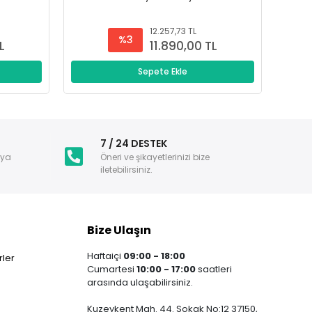
12.257,73 TL
%3
L
11.890,00 TL
Sepete Ekle
i
7 / 24 DESTEK
nya
Öneri ve şikayetlerinizi bize
iletebilirsiniz.
Bize Ulaşın
Haftaiçi
09:00 - 18:00
ler
Cumartesi
10:00 - 17:00
saatleri
arasında ulaşabilirsiniz.
Kuzeykent Mah. 44. Sokak No:12 37150,