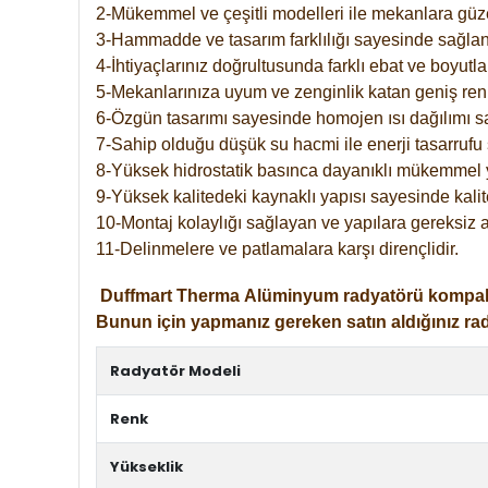
2-Mükemmel ve çeşitli modelleri ile mekanlara güzel
3-Hammadde ve tasarım farklılığı sayesinde sağlan
4-İhtiyaçlarınız doğrultusunda farklı ebat ve boyutla
5-Mekanlarınıza uyum ve zenginlik katan geniş renk 
6-Özgün tasarımı sayesinde homojen ısı dağılımı s
7-Sahip olduğu düşük su hacmi ile enerji tasarrufu 
8-Yüksek hidrostatik basınca dayanıklı mükemmel 
9-Yüksek kalitedeki kaynaklı yapısı sayesinde kalit
10-Montaj kolaylığı sağlayan ve yapılara gereksiz a
11-Delinmelere ve patlamalara karşı dirençlidir.
Duffmart
Therma
Alüminyum radyatörü kompakt gir
Bunun için yapmanız gereken satın aldığınız ra
Radyatör Modeli
Renk
Yükseklik