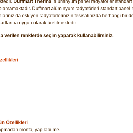
tedir.
Duffmart
Therma
alüminyum panel radyatörler standart a
plamamaktadır. Duffmart alüminyum radyatörleri standart panel ra
arınız da eskiyen radyatörlerinizin tesisatınızda herhangi bir d
tlarına uygun olarak üretilmektedir.
 verilen renklerde seçim yaparak kullanabilirsiniz.
llikleri
 Özellikleri
yapmadan montaj yapılabilme.