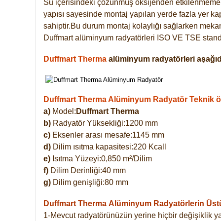
Su içerisindeki çözünmüş oksijenden etkilenmemek
yapısı sayesinde montaj yapılan yerde fazla yer ka
sahiptir.Bu durum montaj kolaylığı sağlarken mekanl
Duffmart alüminyum radyatörleri ISO VE TSE standar
Duffmart Therma
alüminyum radyatörleri aşağıda
Duffmart Therma Alüminyum Radyatör Teknik öze
a)
Model:
Duffmart Therma
b)
Radyatör Yüksekliği:1200 mm
c)
Eksenler arası mesafe:1145 mm
d)
Dilim ısıtma kapasitesi:220 Kcall
e)
Isıtma Yüzeyi:0,850 m²/Dilim
f)
Dilim Derinliği:40 mm
g)
Dilim genişliği:80 mm
Duffmart Therma
Alüminyum Radyatörlerin Üstün
1-Mevcut radyatörünüzün yerine hiçbir değişiklik 