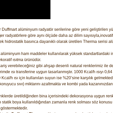
 Duffmart alüminyum radyatör serilerine göre yeni geliştirilen 
er radyatörlere göre aynı ölçüde daha az dilim sayısıyla,inovatif
 hidrostatik basınca dayanıklı olarak üretilen Therma serisi al
alüminyum ham maddeler kullanılarak yüksek standartlardaki imal
koratif ısıtma ürünüdür.
riş verebileceğiniz gibi ahşap desenli natural renklerimiz ile de 
e ısı transferine uygun tasarlanmıştır. 1000 Kcal/h ısıyı 0,64 li
Kcal/h ısı için kullanılan suyun ise %20’sine karşılık gelmektedir
z koruyucu sıvı) miktarını azaltmakta ve kombi yada kazanınızdan
lerde üretildiğinden bina içerisindeki dekorasyona uygun renkle
 statik boya kullanıldığından zamanla renk solması söz konusu d
göstermektedir.