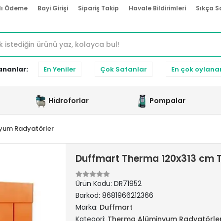
lı Ödeme
Bayi Girişi
Sipariş Takip
Havale Bildirimleri
Sıkça S
ananlar:
En Yeniler
Çok Satanlar
En çok oylana
Hidroforlar
Pompalar
yum Radyatörler
Duffmart Therma 120x313 cm 
Ürün Kodu:
DR71952
Barkod:
8681966212366
Marka:
Duffmart
Kategori:
Therma Alüminyum Radyatörle