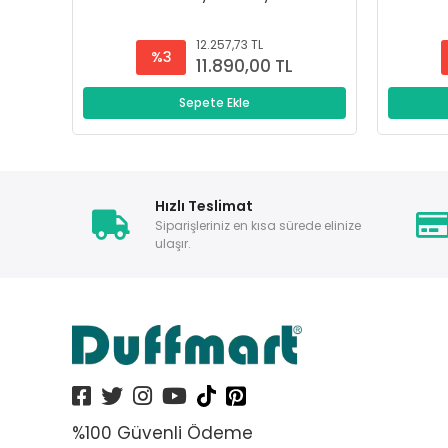
12.257,73 TL
%3
11.890,00 TL
Sepete Ekle
Hızlı Teslimat
Siparişleriniz en kısa sürede elinize
ulaşır.
%100 Güvenli Ödeme