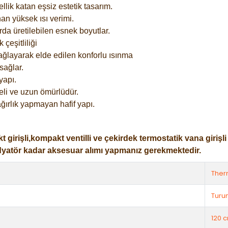
lik katan eşsiz estetik tasarım.
an yüksek ısı verimi.
rda üretilebilen esnek boyutlar.
çeşitliliği
ağlayarak elde edilen konforlu ısınma
sağlar.
yapı.
eli ve uzun ömürlüdür.
ğırlık yapmayan hafif yapı.
işli,kompakt ventilli ve çekirdek termostatik vana girişli ol
dyatör kadar aksesuar alımı yapmanız gerekmektedir.
The
Turu
120 