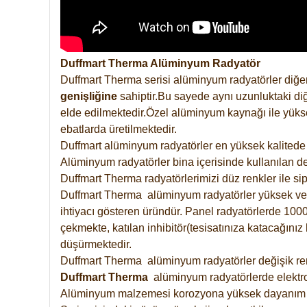
Duffmart Therma Alüminyum Radyatör
Duffmart Therma serisi alüminyum radyatörler diğer
genişliğine
sahiptir.Bu sayede aynı uzunluktaki diğ
elde edilmektedir.Özel alüminyum kaynağı ile yüksek
ebatlarda üretilmektedir.
Duffmart alüminyum radyatörler en yüksek kalitede 
Alüminyum radyatörler bina içerisinde kullanılan de
Duffmart Therma radyatörlerimizi düz renkler ile sipa
Duffmart Therma alüminyum radyatörler yüksek verimd
ihtiyacı gösteren üründür. Panel radyatörlerde 1000 
çekmekte, katılan inhibitör(tesisatınıza katacağını
düşürmektedir.
Duffmart Therma alüminyum radyatörler değişik renk
Duffmart
Therma
alüminyum radyatörlerde elektro
Alüminyum malzemesi korozyona yüksek dayanım 