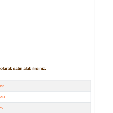
arak satın alabilirsiniz.
rma
ncu
cm.