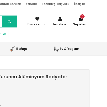
orulan Sorular
Yardım
Tedarikçi Başvuru
İletişim
0
Favorilerim
Hesabım
Sepetim
nlar
Bahçe
Ev & Yaşam
Turuncu Alüminyum Radyatör
r