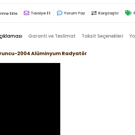
Tavsiye Et
Yorum Yaz
Karşılaştır
rime Ekle
çıklaması
Garanti ve Teslimat
Taksit Seçenekleri
Yo
Turuncu-2004 Alüminyum Radyatör