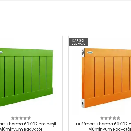
KARGO
BEDAVA
rt Therma 60x102 cm Yeşil
Duffmart Therma 60x102 c
Alüminyum Radyatör
Alüminyum Radyatö