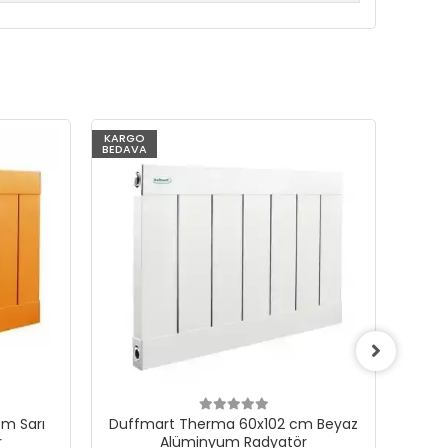
KARGO
KARG
BEDAVA
BEDAV
m Sarı
Duffmart Therma 60x102 cm Beyaz
Du
r
Alüminyum Radyatör