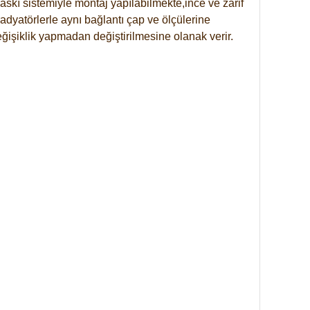
skı sistemiyle montaj yapılabilmekte,ince ve zarif
dyatörlerle aynı bağlantı çap ve ölçülerine
eğişiklik yapmadan değiştirilmesine olanak verir.