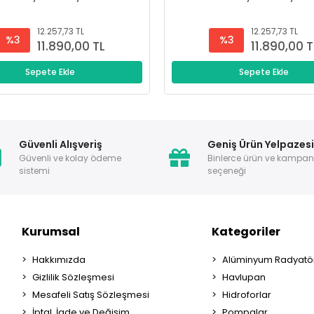
12.257,73 TL
12.257,73 TL
%3
%3
11.890,00 TL
11.890,00 T
Sepete Ekle
Sepete Ekle
Güvenli Alışveriş
Geniş Ürün Yelpazes
Güvenli ve kolay ödeme
Binlerce ürün ve kampa
sistemi
seçeneği
Kurumsal
Kategoriler
Hakkımızda
Alüminyum Radyatör
Gizlilik Sözleşmesi
Havlupan
Mesafeli Satış Sözleşmesi
Hidroforlar
İptal, İade ve Değişim
Pompalar