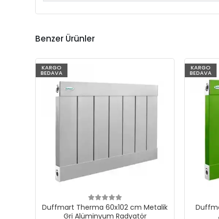
Benzer Ürünler
KARGO
KARGO
BEDAVA
BEDAVA
Duffmart Therma 60x102 cm Metalik
Duffma
Gri Alüminyum Radyatör