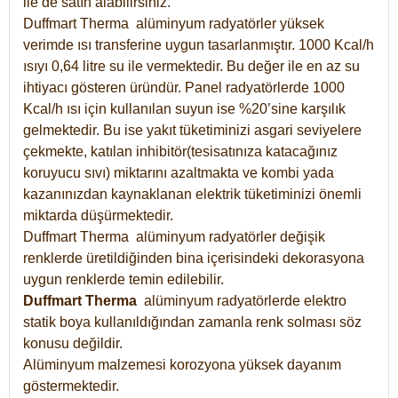
ile de satın alabilirsiniz.
Duffmart Therma alüminyum radyatörler yüksek
verimde ısı transferine uygun tasarlanmıştır. 1000 Kcal/h
ısıyı 0,64 litre su ile vermektedir. Bu değer ile en az su
ihtiyacı gösteren üründür. Panel radyatörlerde 1000
Kcal/h ısı için kullanılan suyun ise %20’sine karşılık
gelmektedir. Bu ise yakıt tüketiminizi asgari seviyelere
çekmekte, katılan inhibitör(tesisatınıza katacağınız
koruyucu sıvı) miktarını azaltmakta ve kombi yada
kazanınızdan kaynaklanan elektrik tüketiminizi önemli
miktarda düşürmektedir.
Duffmart Therma alüminyum radyatörler değişik
renklerde üretildiğinden bina içerisindeki dekorasyona
uygun renklerde temin edilebilir.
Duffmart
Therma
alüminyum radyatörlerde elektro
statik boya kullanıldığından zamanla renk solması söz
konusu değildir.
Alüminyum malzemesi korozyona yüksek dayanım
göstermektedir.