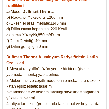
özellikleri
a)
Model:
Duffmart Therma
b)
Radyatör Yüksekliği:1200 mm
c)
Eksenler arası mesafe:1145 mm
d)
Dilim ısıtma kapasitesi:220 Kcall
e)
Isıtma Yüzeyi:0,850 m²/Dilim
f)
Dilim Derinliği:40 mm
g)
Dilim genişliği:80 mm
Duffmart Therma
Alüminyum Radyatörlerin Üstün
Özellikleri
1-Mevcut radyatörünüzün yerine hiçbir değişiklik
yapmadan montaj yapılabilme.
2-Mükemmel ve çeşitli modelleri ile mekanlara güzellik
katan eşsiz estetik tasarım.
3-Hammadde ve tasarım farklılığı sayesinde sağlanan
yüksek ısı verimi.
4-İhtiyaçlarınız doğrultusunda farklı ebat ve boyutlarda