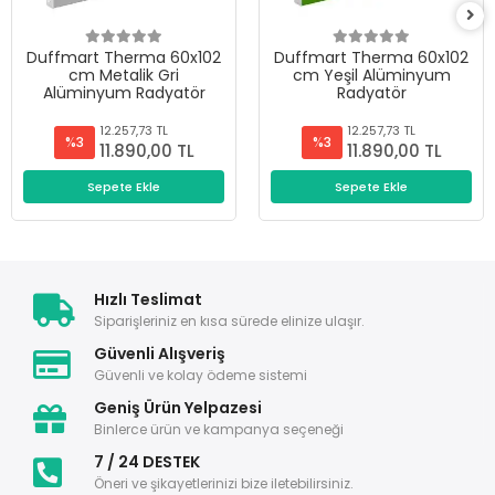
Duffmart Therma 60x102
Duffmart Therma 60x102
cm Metalik Gri
cm Yeşil Alüminyum
Alüminyum Radyatör
Radyatör
12.257,73 TL
12.257,73 TL
%3
%3
11.890,00 TL
11.890,00 TL
Sepete Ekle
Sepete Ekle
Hızlı Teslimat
Siparişleriniz en kısa sürede elinize ulaşır.
Güvenli Alışveriş
Güvenli ve kolay ödeme sistemi
Geniş Ürün Yelpazesi
Binlerce ürün ve kampanya seçeneği
7 / 24 DESTEK
Öneri ve şikayetlerinizi bize iletebilirsiniz.