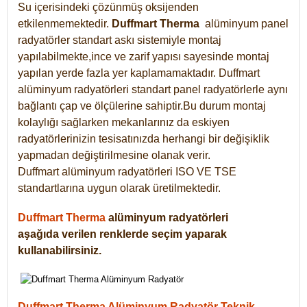
Su içerisindeki çözünmüş oksijenden
etkilenmemektedir.
Duffmart
Therma
alüminyum panel
radyatörler standart askı sistemiyle montaj
yapılabilmekte,ince ve zarif yapısı sayesinde montaj
yapılan yerde fazla yer kaplamamaktadır. Duffmart
alüminyum radyatörleri standart panel radyatörlerle aynı
bağlantı çap ve ölçülerine sahiptir.Bu durum montaj
kolaylığı sağlarken mekanlarınız da eskiyen
radyatörlerinizin tesisatınızda herhangi bir değişiklik
yapmadan değiştirilmesine olanak verir.
Duffmart alüminyum radyatörleri ISO VE TSE
standartlarına uygun olarak üretilmektedir.
Duffmart Therma
alüminyum radyatörleri
aşağıda verilen renklerde seçim yaparak
kullanabilirsiniz.
Duffmart Therma Alüminyum Radyatör Teknik