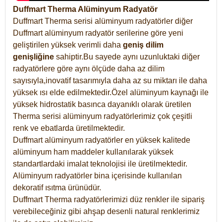
Duffmart Therma Alüminyum Radyatör
Duffmart Therma serisi alüminyum radyatörler diğer
Duffmart alüminyum radyatör serilerine göre yeni
geliştirilen yüksek verimli daha
geniş dilim
genişliğine
sahiptir.Bu sayede aynı uzunluktaki diğer
radyatörlere göre aynı ölçüde daha az dilim
sayısıyla,inovatif tasarımıyla daha az su miktarı ile daha
yüksek ısı elde edilmektedir.Özel alüminyum kaynağı ile
yüksek hidrostatik basınca dayanıklı olarak üretilen
Therma serisi alüminyum radyatörlerimiz çok çeşitli
renk ve ebatlarda üretilmektedir.
Duffmart alüminyum radyatörler en yüksek kalitede
alüminyum ham maddeler kullanılarak yüksek
standartlardaki imalat teknolojisi ile üretilmektedir.
Alüminyum radyatörler bina içerisinde kullanılan
dekoratif ısıtma ürünüdür.
Duffmart Therma radyatörlerimizi düz renkler ile sipariş
verebileceğiniz gibi ahşap desenli natural renklerimiz