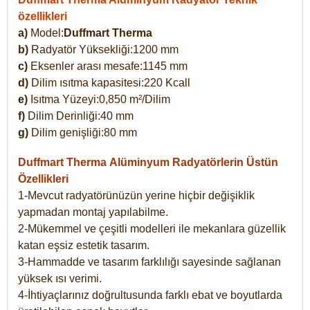
özellikleri
a)
Model:
Duffmart Therma
b)
Radyatör Yüksekliği:1200 mm
c)
Eksenler arası mesafe:1145 mm
d)
Dilim ısıtma kapasitesi:220 Kcall
e)
Isıtma Yüzeyi:0,850 m²/Dilim
f)
Dilim Derinliği:40 mm
g)
Dilim genişliği:80 mm
Duffmart Therma
Alüminyum Radyatörlerin Üstün
Özellikleri
1-Mevcut radyatörünüzün yerine hiçbir değişiklik
yapmadan montaj yapılabilme.
2-Mükemmel ve çeşitli modelleri ile mekanlara güzellik
katan eşsiz estetik tasarım.
3-Hammadde ve tasarım farklılığı sayesinde sağlanan
yüksek ısı verimi.
4-İhtiyaçlarınız doğrultusunda farklı ebat ve boyutlarda