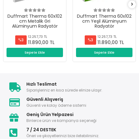
Duffmart Therma 60x102
Duffmart Therma 60x102
cm Metalik Gri
cm Yeşil Alüminyum
Alüminyum Radyatör
Radyatör
12.257,73 TL
12.257,73 TL
%3
%3
11.890,00 TL
11.890,00 TL
Sepete Ekle
Sepete Ekle
Hızlı Teslimat
Siparişleriniz en kısa sürede elinize ulaşır.
Güvenli Alışveriş
Güvenli ve kolay ödeme sistemi
Geniş Ürün Yelpazesi
Binlerce ürün ve kampanya seçeneği
7 / 24 DESTEK
Öneri ve şikayetlerinizi bize iletebilirsiniz.