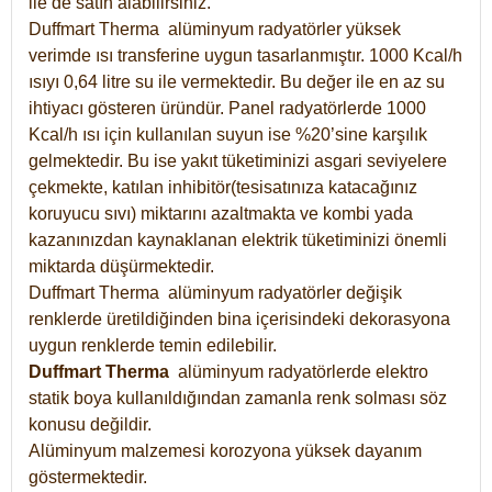
ile de satın alabilirsiniz.
Duffmart Therma alüminyum radyatörler yüksek
verimde ısı transferine uygun tasarlanmıştır. 1000 Kcal/h
ısıyı 0,64 litre su ile vermektedir. Bu değer ile en az su
ihtiyacı gösteren üründür. Panel radyatörlerde 1000
Kcal/h ısı için kullanılan suyun ise %20’sine karşılık
gelmektedir. Bu ise yakıt tüketiminizi asgari seviyelere
çekmekte, katılan inhibitör(tesisatınıza katacağınız
koruyucu sıvı) miktarını azaltmakta ve kombi yada
kazanınızdan kaynaklanan elektrik tüketiminizi önemli
miktarda düşürmektedir.
Duffmart Therma alüminyum radyatörler değişik
renklerde üretildiğinden bina içerisindeki dekorasyona
uygun renklerde temin edilebilir.
Duffmart
Therma
alüminyum radyatörlerde elektro
statik boya kullanıldığından zamanla renk solması söz
konusu değildir.
Alüminyum malzemesi korozyona yüksek dayanım
göstermektedir.