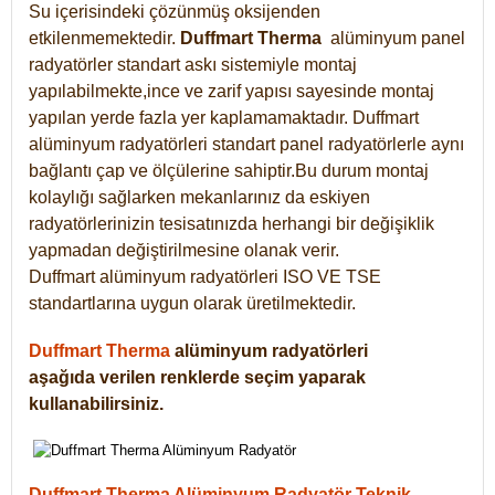
Su içerisindeki çözünmüş oksijenden
etkilenmemektedir.
Duffmart
Therma
alüminyum panel
radyatörler standart askı sistemiyle montaj
yapılabilmekte,ince ve zarif yapısı sayesinde montaj
yapılan yerde fazla yer kaplamamaktadır. Duffmart
alüminyum radyatörleri standart panel radyatörlerle aynı
bağlantı çap ve ölçülerine sahiptir.Bu durum montaj
kolaylığı sağlarken mekanlarınız da eskiyen
radyatörlerinizin tesisatınızda herhangi bir değişiklik
yapmadan değiştirilmesine olanak verir.
Duffmart alüminyum radyatörleri ISO VE TSE
standartlarına uygun olarak üretilmektedir.
Duffmart Therma
alüminyum radyatörleri
aşağıda verilen renklerde seçim yaparak
kullanabilirsiniz.
Duffmart Therma Alüminyum Radyatör Teknik