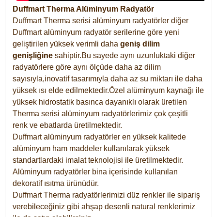
Duffmart Therma Alüminyum Radyatör
Duffmart Therma serisi alüminyum radyatörler diğer
Duffmart alüminyum radyatör serilerine göre yeni
geliştirilen yüksek verimli daha
geniş dilim
genişliğine
sahiptir.Bu sayede aynı uzunluktaki diğer
radyatörlere göre aynı ölçüde daha az dilim
sayısıyla,inovatif tasarımıyla daha az su miktarı ile daha
yüksek ısı elde edilmektedir.Özel alüminyum kaynağı ile
yüksek hidrostatik basınca dayanıklı olarak üretilen
Therma serisi alüminyum radyatörlerimiz çok çeşitli
renk ve ebatlarda üretilmektedir.
Duffmart alüminyum radyatörler en yüksek kalitede
alüminyum ham maddeler kullanılarak yüksek
standartlardaki imalat teknolojisi ile üretilmektedir.
Alüminyum radyatörler bina içerisinde kullanılan
dekoratif ısıtma ürünüdür.
Duffmart Therma radyatörlerimizi düz renkler ile sipariş
verebileceğiniz gibi ahşap desenli natural renklerimiz