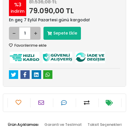
81.536,08 TL
%3
79.090,00 TL
indirim
En geç 7 Eylül Pazartesi günü kargoda!
Sepete Ekle
Favorilerime ekle
Ürün Açıklaması
Garanti ve Teslimat
Taksit Seçenekleri