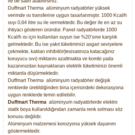
ile de satın alabilirsiniz.
Duffmart Therma alüminyum radyatörler yüksek
verimde ısı transferine uygun tasarlanmıştır. 1000 Kcal/h
ısıyı 0,64 litre su ile vermektedir. Bu değer ile en az su
ihtiyacı gösteren üründür. Panel radyatörlerde 1000
Kcal/h ısı için kullanılan suyun ise %20’sine karşılık
gelmektedir. Bu ise yakıt tüketiminizi asgari seviyelere
çekmekte, katılan inhibitör(tesisatınıza katacağınız
koruyucu sıvı) miktarını azaltmakta ve kombi yada
kazanınızdan kaynaklanan elektrik tüketiminizi önemli
miktarda düşürmektedir.
Duffmart Therma alüminyum radyatörler değişik
renklerde üretildiğinden bina içerisindeki dekorasyona
uygun renklerde temin edilebilir.
Duffmart
Therma
alüminyum radyatörlerde elektro
statik boya kullanıldığından zamanla renk solması söz
konusu değildir.
Alüminyum malzemesi korozyona yüksek dayanım
göstermektedir.