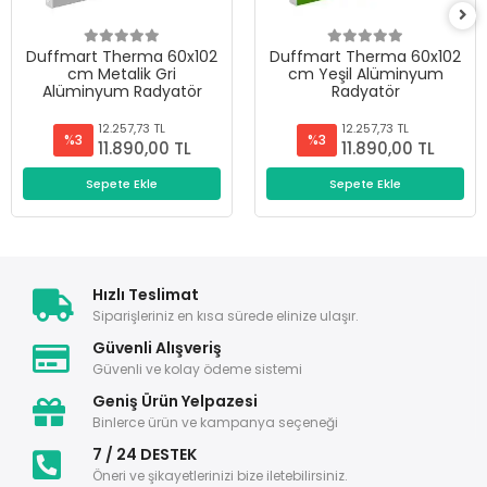
Duffmart Therma 60x102
Duffmart Therma 60x102
cm Metalik Gri
cm Yeşil Alüminyum
Alüminyum Radyatör
Radyatör
12.257,73 TL
12.257,73 TL
%3
%3
11.890,00 TL
11.890,00 TL
Sepete Ekle
Sepete Ekle
Hızlı Teslimat
Siparişleriniz en kısa sürede elinize ulaşır.
Güvenli Alışveriş
Güvenli ve kolay ödeme sistemi
Geniş Ürün Yelpazesi
Binlerce ürün ve kampanya seçeneği
7 / 24 DESTEK
Öneri ve şikayetlerinizi bize iletebilirsiniz.