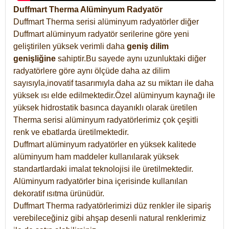
Duffmart Therma Alüminyum Radyatör
Duffmart Therma serisi alüminyum radyatörler diğer
Duffmart alüminyum radyatör serilerine göre yeni
geliştirilen yüksek verimli daha
geniş dilim
genişliğine
sahiptir.Bu sayede aynı uzunluktaki diğer
radyatörlere göre aynı ölçüde daha az dilim
sayısıyla,inovatif tasarımıyla daha az su miktarı ile daha
yüksek ısı elde edilmektedir.Özel alüminyum kaynağı ile
yüksek hidrostatik basınca dayanıklı olarak üretilen
Therma serisi alüminyum radyatörlerimiz çok çeşitli
renk ve ebatlarda üretilmektedir.
Duffmart alüminyum radyatörler en yüksek kalitede
alüminyum ham maddeler kullanılarak yüksek
standartlardaki imalat teknolojisi ile üretilmektedir.
Alüminyum radyatörler bina içerisinde kullanılan
dekoratif ısıtma ürünüdür.
Duffmart Therma radyatörlerimizi düz renkler ile sipariş
verebileceğiniz gibi ahşap desenli natural renklerimiz