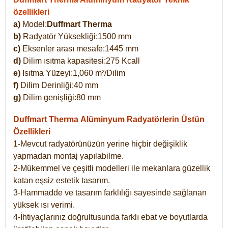
özellikleri
a)
Model:
Duffmart Therma
b)
Radyatör Yüksekliği:1500 mm
c)
Eksenler arası mesafe:1445 mm
d)
Dilim ısıtma kapasitesi:275 Kcall
e)
Isıtma Yüzeyi:1,060 m²/Dilim
f)
Dilim Derinliği:40 mm
g)
Dilim genişliği:80 mm
Duffmart Therma
Alüminyum Radyatörlerin Üstün
Özellikleri
1-Mevcut radyatörünüzün yerine hiçbir değişiklik
yapmadan montaj yapılabilme.
2-Mükemmel ve çeşitli modelleri ile mekanlara güzellik
katan eşsiz estetik tasarım.
3-Hammadde ve tasarım farklılığı sayesinde sağlanan
yüksek ısı verimi.
4-İhtiyaçlarınız doğrultusunda farklı ebat ve boyutlarda