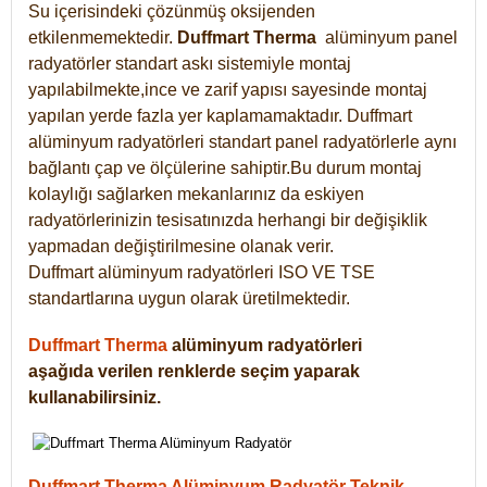
Su içerisindeki çözünmüş oksijenden
etkilenmemektedir.
Duffmart
Therma
alüminyum panel
radyatörler standart askı sistemiyle montaj
yapılabilmekte,ince ve zarif yapısı sayesinde montaj
yapılan yerde fazla yer kaplamamaktadır. Duffmart
alüminyum radyatörleri standart panel radyatörlerle aynı
bağlantı çap ve ölçülerine sahiptir.Bu durum montaj
kolaylığı sağlarken mekanlarınız da eskiyen
radyatörlerinizin tesisatınızda herhangi bir değişiklik
yapmadan değiştirilmesine olanak verir.
Duffmart alüminyum radyatörleri ISO VE TSE
standartlarına uygun olarak üretilmektedir.
Duffmart Therma
alüminyum radyatörleri
aşağıda verilen renklerde seçim yaparak
kullanabilirsiniz.
Duffmart Therma Alüminyum Radyatör Teknik