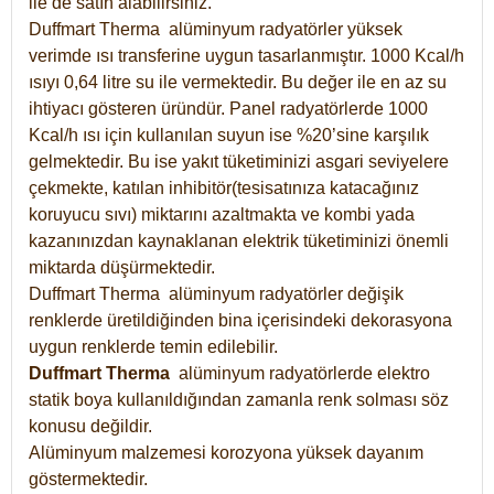
ile de satın alabilirsiniz.
Duffmart Therma alüminyum radyatörler yüksek
verimde ısı transferine uygun tasarlanmıştır. 1000 Kcal/h
ısıyı 0,64 litre su ile vermektedir. Bu değer ile en az su
ihtiyacı gösteren üründür. Panel radyatörlerde 1000
Kcal/h ısı için kullanılan suyun ise %20’sine karşılık
gelmektedir. Bu ise yakıt tüketiminizi asgari seviyelere
çekmekte, katılan inhibitör(tesisatınıza katacağınız
koruyucu sıvı) miktarını azaltmakta ve kombi yada
kazanınızdan kaynaklanan elektrik tüketiminizi önemli
miktarda düşürmektedir.
Duffmart Therma alüminyum radyatörler değişik
renklerde üretildiğinden bina içerisindeki dekorasyona
uygun renklerde temin edilebilir.
Duffmart
Therma
alüminyum radyatörlerde elektro
statik boya kullanıldığından zamanla renk solması söz
konusu değildir.
Alüminyum malzemesi korozyona yüksek dayanım
göstermektedir.