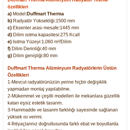
özellikleri
a)
Model:
Duffmart Therma
b)
Radyatör Yüksekliği:1500 mm
c)
Eksenler arası mesafe:1445 mm
d)
Dilim ısıtma kapasitesi:275 Kcall
e)
Isıtma Yüzeyi:1,060 m²/Dilim
f)
Dilim Derinliği:40 mm
g)
Dilim genişliği:80 mm
Duffmart Therma
Alüminyum Radyatörlerin Üstün
Özellikleri
1-Mevcut radyatörünüzün yerine hiçbir değişiklik
yapmadan montaj yapılabilme.
2-Mükemmel ve çeşitli modelleri ile mekanlara güzellik
katan eşsiz estetik tasarım.
3-Hammadde ve tasarım farklılığı sayesinde sağlanan
yüksek ısı verimi.
4-İhtiyaçlarınız doğrultusunda farklı ebat ve boyutlarda