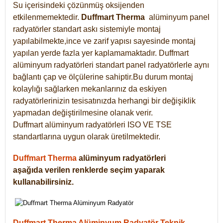
Su içerisindeki çözünmüş oksijenden
etkilenmemektedir.
Duffmart
Therma
alüminyum panel
radyatörler standart askı sistemiyle montaj
yapılabilmekte,ince ve zarif yapısı sayesinde montaj
yapılan yerde fazla yer kaplamamaktadır. Duffmart
alüminyum radyatörleri standart panel radyatörlerle aynı
bağlantı çap ve ölçülerine sahiptir.Bu durum montaj
kolaylığı sağlarken mekanlarınız da eskiyen
radyatörlerinizin tesisatınızda herhangi bir değişiklik
yapmadan değiştirilmesine olanak verir.
Duffmart alüminyum radyatörleri ISO VE TSE
standartlarına uygun olarak üretilmektedir.
Duffmart Therma
alüminyum radyatörleri
aşağıda verilen renklerde seçim yaparak
kullanabilirsiniz.
Duffmart Therma Alüminyum Radyatör Teknik