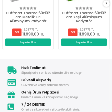
Duffmart Therma 60x102
Duffmart Therma 60x102
cm Metalik Gri
cm Yeşil Alüminyum
Alüminyum Radyatör
Radyatör
12.257,73 TL
12.257,73 TL
%3
%3
11.890,00 TL
11.890,00 TL
Sepete Ekle
Sepete Ekle
Hızlı Teslimat
Siparişleriniz en kısa sürede elinize ulaşır.
Güvenli Alışveriş
Güvenli ve kolay ödeme sistemi
Geniş Ürün Yelpazesi
Binlerce ürün ve kampanya seçeneği
7 / 24 DESTEK
Öneri ve şikayetlerinizi bize iletebilirsiniz.