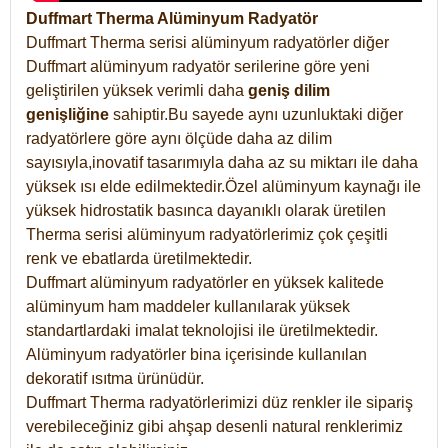
Duffmart Therma Alüminyum Radyatör
Duffmart Therma serisi alüminyum radyatörler diğer
Duffmart alüminyum radyatör serilerine göre yeni
geliştirilen yüksek verimli daha
geniş dilim
genişliğine
sahiptir.Bu sayede aynı uzunluktaki diğer
radyatörlere göre aynı ölçüde daha az dilim
sayısıyla,inovatif tasarımıyla daha az su miktarı ile daha
yüksek ısı elde edilmektedir.Özel alüminyum kaynağı ile
yüksek hidrostatik basınca dayanıklı olarak üretilen
Therma serisi alüminyum radyatörlerimiz çok çeşitli
renk ve ebatlarda üretilmektedir.
Duffmart alüminyum radyatörler en yüksek kalitede
alüminyum ham maddeler kullanılarak yüksek
standartlardaki imalat teknolojisi ile üretilmektedir.
Alüminyum radyatörler bina içerisinde kullanılan
dekoratif ısıtma ürünüdür.
Duffmart Therma radyatörlerimizi düz renkler ile sipariş
verebileceğiniz gibi ahşap desenli natural renklerimiz