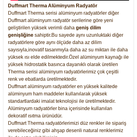
Duffmart Therma Alüminyum Radyatör
Duffmart Therma serisi alüminyum radyatörler diğer
Duffmart alüminyum radyatör serilerine göre yeni
geliştirilen yüksek verimli daha
geniş dilim
genişliğine
sahiptir.Bu sayede aynı uzunluktaki diğer
radyatörlere göre aynı ölçüde daha az dilim
sayısıyla,inovatif tasarımıyla daha az su miktarı ile daha
yüksek ısı elde edilmektedir.Özel alüminyum kaynağı ile
yüksek hidrostatik basınca dayanıklı olarak üretilen
Therma serisi alüminyum radyatörlerimiz çok çeşitli
renk ve ebatlarda üretilmektedir.
Duffmart alüminyum radyatörler en yüksek kalitede
alüminyum ham maddeler kullanılarak yüksek
standartlardaki imalat teknolojisi ile üretilmektedir.
Alüminyum radyatörler bina içerisinde kullanılan
dekoratif ısıtma ürünüdür.
Duffmart Therma radyatörlerimizi düz renkler ile sipariş
verebileceğiniz gibi ahşap desenli natural renklerimiz