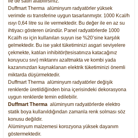
ile de satın alabilirsiniz.
Duffmart Therma alüminyum radyatörler yüksek
verimde ısı transferine uygun tasarlanmıştır. 1000 Kcal/h
ısıyı 0,64 litre su ile vermektedir. Bu değer ile en az su
ihtiyacı gösteren üründür. Panel radyatörlerde 1000
Kcal/h ısı için kullanılan suyun ise %20’sine karşılık
gelmektedir. Bu ise yakıt tüketiminizi asgari seviyelere
çekmekte, katılan inhibitör(tesisatınıza katacağınız
koruyucu sıvı) miktarını azaltmakta ve kombi yada
kazanınızdan kaynaklanan elektrik tüketiminizi önemli
miktarda düşürmektedir.
Duffmart Therma alüminyum radyatörler değişik
renklerde üretildiğinden bina içerisindeki dekorasyona
uygun renklerde temin edilebilir.
Duffmart
Therma
alüminyum radyatörlerde elektro
statik boya kullanıldığından zamanla renk solması söz
konusu değildir.
Alüminyum malzemesi korozyona yüksek dayanım
göstermektedir.