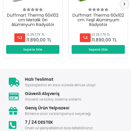
Duffmart Therma 60x102
Duffmart Therma 60x102
cm Metalik Gri
cm Yeşil Alüminyum
Alüminyum Radyatör
Radyatör
12.257,73 TL
12.257,73 TL
%3
%3
11.890,00 TL
11.890,00 TL
Sepete Ekle
Sepete Ekle
Hızlı Teslimat
Siparişleriniz en kısa sürede elinize ulaşır.
Güvenli Alışveriş
Güvenli ve kolay ödeme sistemi
Geniş Ürün Yelpazesi
Binlerce ürün ve kampanya seçeneği
7 / 24 DESTEK
Öneri ve şikayetlerinizi bize iletebilirsiniz.