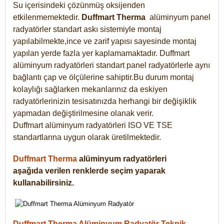
Su içerisindeki çözünmüş oksijenden
etkilenmemektedir.
Duffmart
Therma
alüminyum panel
radyatörler standart askı sistemiyle montaj
yapılabilmekte,ince ve zarif yapısı sayesinde montaj
yapılan yerde fazla yer kaplamamaktadır. Duffmart
alüminyum radyatörleri standart panel radyatörlerle aynı
bağlantı çap ve ölçülerine sahiptir.Bu durum montaj
kolaylığı sağlarken mekanlarınız da eskiyen
radyatörlerinizin tesisatınızda herhangi bir değişiklik
yapmadan değiştirilmesine olanak verir.
Duffmart alüminyum radyatörleri ISO VE TSE
standartlarına uygun olarak üretilmektedir.
Duffmart Therma
alüminyum radyatörleri
aşağıda verilen renklerde seçim yaparak
kullanabilirsiniz.
Duffmart Therma Alüminyum Radyatör Teknik