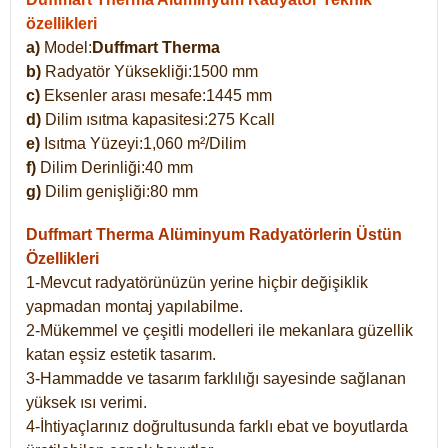
özellikleri
a)
Model:
Duffmart Therma
b)
Radyatör Yüksekliği:1500 mm
c)
Eksenler arası mesafe:1445 mm
d)
Dilim ısıtma kapasitesi:275 Kcall
e)
Isıtma Yüzeyi:1,060 m²/Dilim
f)
Dilim Derinliği:40 mm
g)
Dilim genişliği:80 mm
Duffmart Therma
Alüminyum Radyatörlerin Üstün
Özellikleri
1-Mevcut radyatörünüzün yerine hiçbir değişiklik
yapmadan montaj yapılabilme.
2-Mükemmel ve çeşitli modelleri ile mekanlara güzellik
katan eşsiz estetik tasarım.
3-Hammadde ve tasarım farklılığı sayesinde sağlanan
yüksek ısı verimi.
4-İhtiyaçlarınız doğrultusunda farklı ebat ve boyutlarda