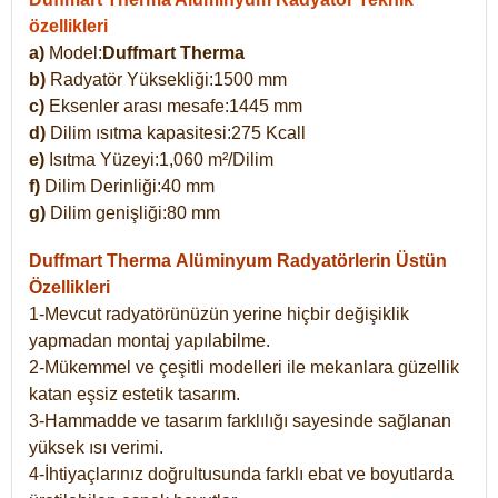
özellikleri
a)
Model:
Duffmart Therma
b)
Radyatör Yüksekliği:1500 mm
c)
Eksenler arası mesafe:1445 mm
d)
Dilim ısıtma kapasitesi:275 Kcall
e)
Isıtma Yüzeyi:1,060 m²/Dilim
f)
Dilim Derinliği:40 mm
g)
Dilim genişliği:80 mm
Duffmart Therma
Alüminyum Radyatörlerin Üstün
Özellikleri
1-Mevcut radyatörünüzün yerine hiçbir değişiklik
yapmadan montaj yapılabilme.
2-Mükemmel ve çeşitli modelleri ile mekanlara güzellik
katan eşsiz estetik tasarım.
3-Hammadde ve tasarım farklılığı sayesinde sağlanan
yüksek ısı verimi.
4-İhtiyaçlarınız doğrultusunda farklı ebat ve boyutlarda