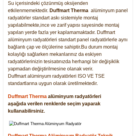
Su içerisindeki çözünmüş oksijenden
etkilenmemektedir.
Duffmart
Therma
alüminyum panel
radyatörler standart askı sistemiyle montaj
yapılabilmekte,ince ve zarif yapısı sayesinde montaj
yapılan yerde fazla yer kaplamamaktadır. Duffmart
alüminyum radyatörleri standart panel radyatörlerle aynı
bağlantı çap ve ölçülerine sahiptir.Bu durum montaj
kolaylığı sağlarken mekanlarınız da eskiyen
radyatörlerinizin tesisatınızda herhangi bir değişiklik
yapmadan değiştirilmesine olanak verir.
Duffmart alüminyum radyatörleri ISO VE TSE
standartlarına uygun olarak üretilmektedir.
Duffmart Therma
alüminyum radyatörleri
aşağıda verilen renklerde seçim yaparak
kullanabilirsiniz.
Duffmart Therma Alüminyum Radyatör Teknik