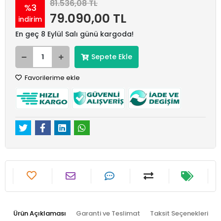
81.536,08 TL
%3
79.090,00 TL
indirim
En geç 8 Eylül Salı günü kargoda!
Sepete Ekle
Favorilerime ekle
Ürün Açıklaması
Garanti ve Teslimat
Taksit Seçenekleri