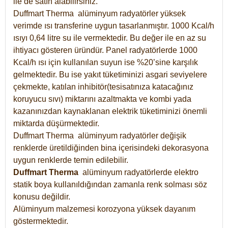
ile de satın alabilirsiniz.
Duffmart Therma alüminyum radyatörler yüksek
verimde ısı transferine uygun tasarlanmıştır. 1000 Kcal/h
ısıyı 0,64 litre su ile vermektedir. Bu değer ile en az su
ihtiyacı gösteren üründür. Panel radyatörlerde 1000
Kcal/h ısı için kullanılan suyun ise %20’sine karşılık
gelmektedir. Bu ise yakıt tüketiminizi asgari seviyelere
çekmekte, katılan inhibitör(tesisatınıza katacağınız
koruyucu sıvı) miktarını azaltmakta ve kombi yada
kazanınızdan kaynaklanan elektrik tüketiminizi önemli
miktarda düşürmektedir.
Duffmart Therma alüminyum radyatörler değişik
renklerde üretildiğinden bina içerisindeki dekorasyona
uygun renklerde temin edilebilir.
Duffmart
Therma
alüminyum radyatörlerde elektro
statik boya kullanıldığından zamanla renk solması söz
konusu değildir.
Alüminyum malzemesi korozyona yüksek dayanım
göstermektedir.