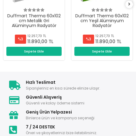
Duffmart Therma 60x102
Duffmart Therma 60x102
cm Metalik Gri
cm Yeşil Alüminyum
Alüminyum Radyatör
Radyatör
12.257,73 TL
12.257,73 TL
%3
%3
11.890,00 TL
11.890,00 TL
Sepete Ekle
Sepete Ekle
Hızlı Teslimat
Siparişleriniz en kısa sürede elinize ulaşır.
Güvenli Alışveriş
Güvenli ve kolay ödeme sistemi
Geniş Ürün Yelpazesi
Binlerce ürün ve kampanya seçeneği
7 / 24 DESTEK
Öneri ve şikayetlerinizi bize iletebilirsiniz.