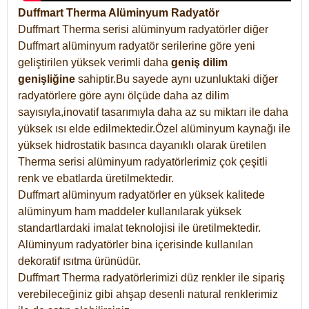
Duffmart Therma Alüminyum Radyatör
Duffmart Therma serisi alüminyum radyatörler diğer
Duffmart alüminyum radyatör serilerine göre yeni
geliştirilen yüksek verimli daha
geniş dilim
genişliğine
sahiptir.Bu sayede aynı uzunluktaki diğer
radyatörlere göre aynı ölçüde daha az dilim
sayısıyla,inovatif tasarımıyla daha az su miktarı ile daha
yüksek ısı elde edilmektedir.Özel alüminyum kaynağı ile
yüksek hidrostatik basınca dayanıklı olarak üretilen
Therma serisi alüminyum radyatörlerimiz çok çeşitli
renk ve ebatlarda üretilmektedir.
Duffmart alüminyum radyatörler en yüksek kalitede
alüminyum ham maddeler kullanılarak yüksek
standartlardaki imalat teknolojisi ile üretilmektedir.
Alüminyum radyatörler bina içerisinde kullanılan
dekoratif ısıtma ürünüdür.
Duffmart Therma radyatörlerimizi düz renkler ile sipariş
verebileceğiniz gibi ahşap desenli natural renklerimiz