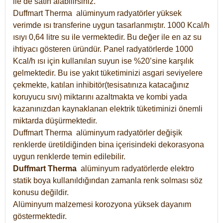
ile de satın alabilirsiniz.
Duffmart Therma alüminyum radyatörler yüksek
verimde ısı transferine uygun tasarlanmıştır. 1000 Kcal/h
ısıyı 0,64 litre su ile vermektedir. Bu değer ile en az su
ihtiyacı gösteren üründür. Panel radyatörlerde 1000
Kcal/h ısı için kullanılan suyun ise %20’sine karşılık
gelmektedir. Bu ise yakıt tüketiminizi asgari seviyelere
çekmekte, katılan inhibitör(tesisatınıza katacağınız
koruyucu sıvı) miktarını azaltmakta ve kombi yada
kazanınızdan kaynaklanan elektrik tüketiminizi önemli
miktarda düşürmektedir.
Duffmart Therma alüminyum radyatörler değişik
renklerde üretildiğinden bina içerisindeki dekorasyona
uygun renklerde temin edilebilir.
Duffmart
Therma
alüminyum radyatörlerde elektro
statik boya kullanıldığından zamanla renk solması söz
konusu değildir.
Alüminyum malzemesi korozyona yüksek dayanım
göstermektedir.