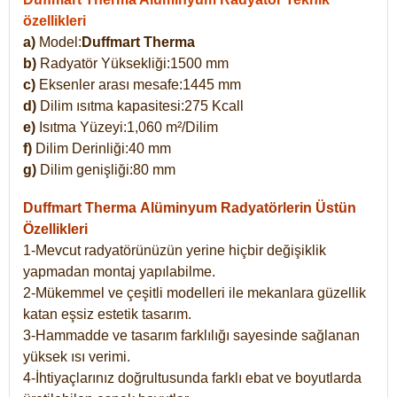
özellikleri
a)
Model:
Duffmart Therma
b)
Radyatör Yüksekliği:1500 mm
c)
Eksenler arası mesafe:1445 mm
d)
Dilim ısıtma kapasitesi:275 Kcall
e)
Isıtma Yüzeyi:1,060 m²/Dilim
f)
Dilim Derinliği:40 mm
g)
Dilim genişliği:80 mm
Duffmart Therma
Alüminyum Radyatörlerin Üstün
Özellikleri
1-Mevcut radyatörünüzün yerine hiçbir değişiklik
yapmadan montaj yapılabilme.
2-Mükemmel ve çeşitli modelleri ile mekanlara güzellik
katan eşsiz estetik tasarım.
3-Hammadde ve tasarım farklılığı sayesinde sağlanan
yüksek ısı verimi.
4-İhtiyaçlarınız doğrultusunda farklı ebat ve boyutlarda