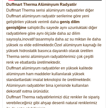
Duffmart Therma Alüminyum Radyatör
Duffmart Therma serisi alüminyum radyatörler diğer
Duffmart alüminyum radyatör serilerine göre yeni
geliştirilen yüksek verimli daha
geniş dilim
genişliğine
sahiptir.Bu sayede aynı uzunluktaki diğer
radyatörlere göre aynı ölçüde daha az dilim
sayısıyla,inovatif tasarımıyla daha az su miktarı ile daha
yüksek ısı elde edilmektedir.Özel alüminyum kaynağı ile
yüksek hidrostatik basınca dayanıklı olarak üretilen
Therma serisi alüminyum radyatörlerimiz çok çeşitli
renk ve ebatlarda üretilmektedir.
Duffmart alüminyum radyatörler en yüksek kalitede
alüminyum ham maddeler kullanılarak yüksek
standartlardaki imalat teknolojisi ile üretilmektedir.
Alüminyum radyatörler bina içerisinde kullanılan
dekoratif ısıtma ürünüdür.
Duffmart Therma radyatörlerimizi düz renkler ile sipariş
verebileceğiniz gibi ahşap desenli natural renklerimiz