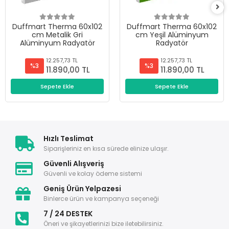
Duffmart Therma 60x102
Duffmart Therma 60x102
cm Metalik Gri
cm Yeşil Alüminyum
Alüminyum Radyatör
Radyatör
12.257,73 TL
12.257,73 TL
%3
%3
11.890,00 TL
11.890,00 TL
Sepete Ekle
Sepete Ekle
Hızlı Teslimat
Siparişleriniz en kısa sürede elinize ulaşır.
Güvenli Alışveriş
Güvenli ve kolay ödeme sistemi
Geniş Ürün Yelpazesi
Binlerce ürün ve kampanya seçeneği
7 / 24 DESTEK
Öneri ve şikayetlerinizi bize iletebilirsiniz.