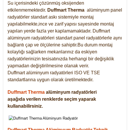
Su içerisindeki çözünmüş oksijenden
etkilenmemektedir.
Duffmart
Therma
alüminyum panel
radyatörler standart askı sistemiyle montaj
yapılabilmekte,ince ve zarif yapısı sayesinde montaj
yapılan yerde fazla yer kaplamamaktadır. Duffmart
alüminyum radyatörleri standart panel radyatörlerle aynı
bağlantı çap ve ölçülerine sahiptir.Bu durum montaj
kolaylığı sağlarken mekanlarınız da eskiyen
radyatörlerinizin tesisatınızda herhangi bir değişiklik
yapmadan değiştirilmesine olanak verir.
Duffmart alüminyum radyatörleri ISO VE TSE
standartlarına uygun olarak üretilmektedir.
Duffmart Therma
alüminyum radyatörleri
aşağıda verilen renklerde seçim yaparak
kullanabilirsiniz.
Duffmart Therma Alüminyum Radyatör Teknik