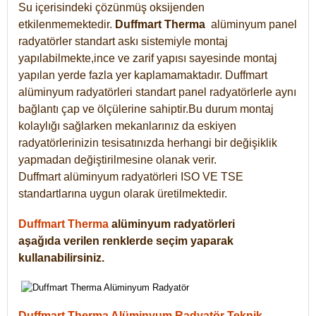
Su içerisindeki çözünmüş oksijenden
etkilenmemektedir.
Duffmart
Therma
alüminyum panel
radyatörler standart askı sistemiyle montaj
yapılabilmekte,ince ve zarif yapısı sayesinde montaj
yapılan yerde fazla yer kaplamamaktadır. Duffmart
alüminyum radyatörleri standart panel radyatörlerle aynı
bağlantı çap ve ölçülerine sahiptir.Bu durum montaj
kolaylığı sağlarken mekanlarınız da eskiyen
radyatörlerinizin tesisatınızda herhangi bir değişiklik
yapmadan değiştirilmesine olanak verir.
Duffmart alüminyum radyatörleri ISO VE TSE
standartlarına uygun olarak üretilmektedir.
Duffmart Therma
alüminyum radyatörleri
aşağıda verilen renklerde seçim yaparak
kullanabilirsiniz.
Duffmart Therma Alüminyum Radyatör Teknik