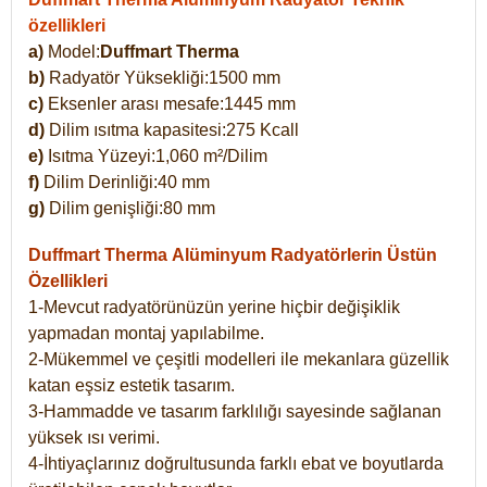
özellikleri
a)
Model:
Duffmart Therma
b)
Radyatör Yüksekliği:1500 mm
c)
Eksenler arası mesafe:1445 mm
d)
Dilim ısıtma kapasitesi:275 Kcall
e)
Isıtma Yüzeyi:1,060 m²/Dilim
f)
Dilim Derinliği:40 mm
g)
Dilim genişliği:80 mm
Duffmart Therma
Alüminyum Radyatörlerin Üstün
Özellikleri
1-Mevcut radyatörünüzün yerine hiçbir değişiklik
yapmadan montaj yapılabilme.
2-Mükemmel ve çeşitli modelleri ile mekanlara güzellik
katan eşsiz estetik tasarım.
3-Hammadde ve tasarım farklılığı sayesinde sağlanan
yüksek ısı verimi.
4-İhtiyaçlarınız doğrultusunda farklı ebat ve boyutlarda