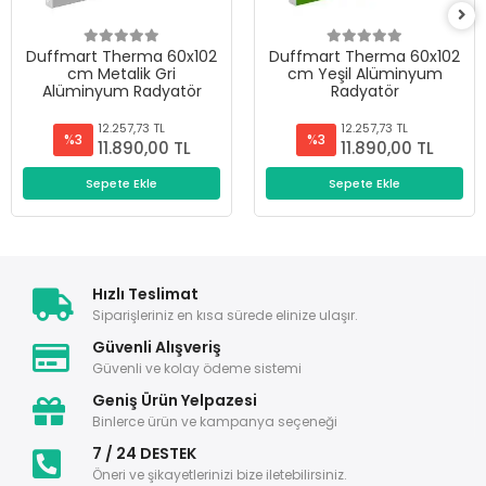
Duffmart Therma 60x102
Duffmart Therma 60x102
cm Metalik Gri
cm Yeşil Alüminyum
Alüminyum Radyatör
Radyatör
12.257,73 TL
12.257,73 TL
%3
%3
11.890,00 TL
11.890,00 TL
Sepete Ekle
Sepete Ekle
Hızlı Teslimat
Siparişleriniz en kısa sürede elinize ulaşır.
Güvenli Alışveriş
Güvenli ve kolay ödeme sistemi
Geniş Ürün Yelpazesi
Binlerce ürün ve kampanya seçeneği
7 / 24 DESTEK
Öneri ve şikayetlerinizi bize iletebilirsiniz.