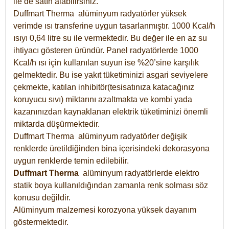
ile de satın alabilirsiniz.
Duffmart Therma alüminyum radyatörler yüksek
verimde ısı transferine uygun tasarlanmıştır. 1000 Kcal/h
ısıyı 0,64 litre su ile vermektedir. Bu değer ile en az su
ihtiyacı gösteren üründür. Panel radyatörlerde 1000
Kcal/h ısı için kullanılan suyun ise %20’sine karşılık
gelmektedir. Bu ise yakıt tüketiminizi asgari seviyelere
çekmekte, katılan inhibitör(tesisatınıza katacağınız
koruyucu sıvı) miktarını azaltmakta ve kombi yada
kazanınızdan kaynaklanan elektrik tüketiminizi önemli
miktarda düşürmektedir.
Duffmart Therma alüminyum radyatörler değişik
renklerde üretildiğinden bina içerisindeki dekorasyona
uygun renklerde temin edilebilir.
Duffmart
Therma
alüminyum radyatörlerde elektro
statik boya kullanıldığından zamanla renk solması söz
konusu değildir.
Alüminyum malzemesi korozyona yüksek dayanım
göstermektedir.