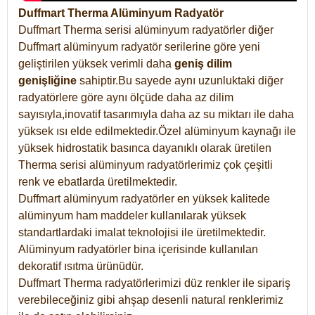
Duffmart Therma Alüminyum Radyatör
Duffmart Therma serisi alüminyum radyatörler diğer
Duffmart alüminyum radyatör serilerine göre yeni
geliştirilen yüksek verimli daha
geniş dilim
genişliğine
sahiptir.Bu sayede aynı uzunluktaki diğer
radyatörlere göre aynı ölçüde daha az dilim
sayısıyla,inovatif tasarımıyla daha az su miktarı ile daha
yüksek ısı elde edilmektedir.Özel alüminyum kaynağı ile
yüksek hidrostatik basınca dayanıklı olarak üretilen
Therma serisi alüminyum radyatörlerimiz çok çeşitli
renk ve ebatlarda üretilmektedir.
Duffmart alüminyum radyatörler en yüksek kalitede
alüminyum ham maddeler kullanılarak yüksek
standartlardaki imalat teknolojisi ile üretilmektedir.
Alüminyum radyatörler bina içerisinde kullanılan
dekoratif ısıtma ürünüdür.
Duffmart Therma radyatörlerimizi düz renkler ile sipariş
verebileceğiniz gibi ahşap desenli natural renklerimiz