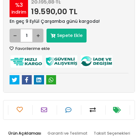
20.195,88 TL
%3
19.590,00 TL
indirim
En geç 9 Eylül Çarşamba günü kargoda!
Sepete Ekle
Favorilerime ekle
Ürün Açıklaması
Garanti ve Teslimat
Taksit Seçenekleri