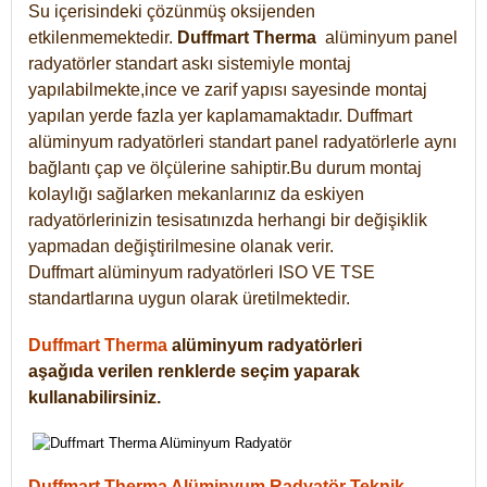
Su içerisindeki çözünmüş oksijenden
etkilenmemektedir.
Duffmart
Therma
alüminyum panel
radyatörler standart askı sistemiyle montaj
yapılabilmekte,ince ve zarif yapısı sayesinde montaj
yapılan yerde fazla yer kaplamamaktadır. Duffmart
alüminyum radyatörleri standart panel radyatörlerle aynı
bağlantı çap ve ölçülerine sahiptir.Bu durum montaj
kolaylığı sağlarken mekanlarınız da eskiyen
radyatörlerinizin tesisatınızda herhangi bir değişiklik
yapmadan değiştirilmesine olanak verir.
Duffmart alüminyum radyatörleri ISO VE TSE
standartlarına uygun olarak üretilmektedir.
Duffmart Therma
alüminyum radyatörleri
aşağıda verilen renklerde seçim yaparak
kullanabilirsiniz.
Duffmart Therma Alüminyum Radyatör Teknik