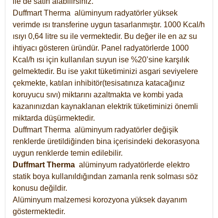
ile de satın alabilirsiniz.
Duffmart Therma alüminyum radyatörler yüksek
verimde ısı transferine uygun tasarlanmıştır. 1000 Kcal/h
ısıyı 0,64 litre su ile vermektedir. Bu değer ile en az su
ihtiyacı gösteren üründür. Panel radyatörlerde 1000
Kcal/h ısı için kullanılan suyun ise %20’sine karşılık
gelmektedir. Bu ise yakıt tüketiminizi asgari seviyelere
çekmekte, katılan inhibitör(tesisatınıza katacağınız
koruyucu sıvı) miktarını azaltmakta ve kombi yada
kazanınızdan kaynaklanan elektrik tüketiminizi önemli
miktarda düşürmektedir.
Duffmart Therma alüminyum radyatörler değişik
renklerde üretildiğinden bina içerisindeki dekorasyona
uygun renklerde temin edilebilir.
Duffmart
Therma
alüminyum radyatörlerde elektro
statik boya kullanıldığından zamanla renk solması söz
konusu değildir.
Alüminyum malzemesi korozyona yüksek dayanım
göstermektedir.