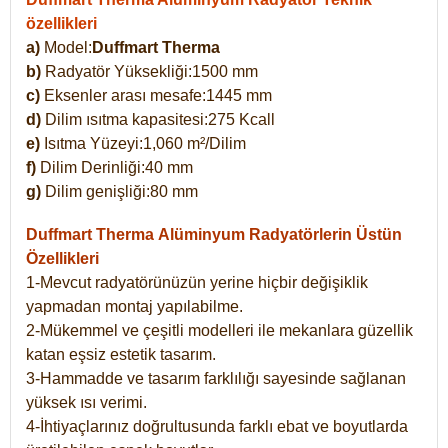
özellikleri
a)
Model:
Duffmart Therma
b)
Radyatör Yüksekliği:1500 mm
c)
Eksenler arası mesafe:1445 mm
d)
Dilim ısıtma kapasitesi:275 Kcall
e)
Isıtma Yüzeyi:1,060 m²/Dilim
f)
Dilim Derinliği:40 mm
g)
Dilim genişliği:80 mm
Duffmart Therma
Alüminyum Radyatörlerin Üstün
Özellikleri
1-Mevcut radyatörünüzün yerine hiçbir değişiklik
yapmadan montaj yapılabilme.
2-Mükemmel ve çeşitli modelleri ile mekanlara güzellik
katan eşsiz estetik tasarım.
3-Hammadde ve tasarım farklılığı sayesinde sağlanan
yüksek ısı verimi.
4-İhtiyaçlarınız doğrultusunda farklı ebat ve boyutlarda