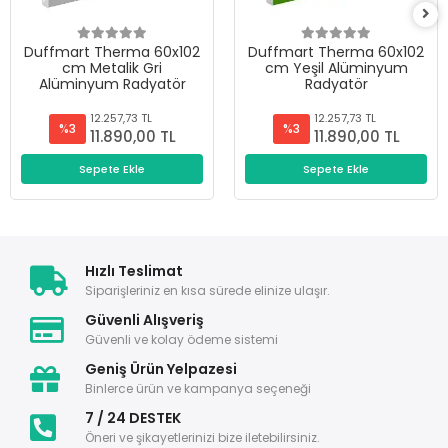
Duffmart Therma 60x102
Duffmart Therma 60x102
cm Metalik Gri
cm Yeşil Alüminyum
Alüminyum Radyatör
Radyatör
12.257,73 TL
12.257,73 TL
%3
%3
11.890,00 TL
11.890,00 TL
Sepete Ekle
Sepete Ekle
Hızlı Teslimat
Siparişleriniz en kısa sürede elinize ulaşır.
Güvenli Alışveriş
Güvenli ve kolay ödeme sistemi
Geniş Ürün Yelpazesi
Binlerce ürün ve kampanya seçeneği
7 / 24 DESTEK
Öneri ve şikayetlerinizi bize iletebilirsiniz.