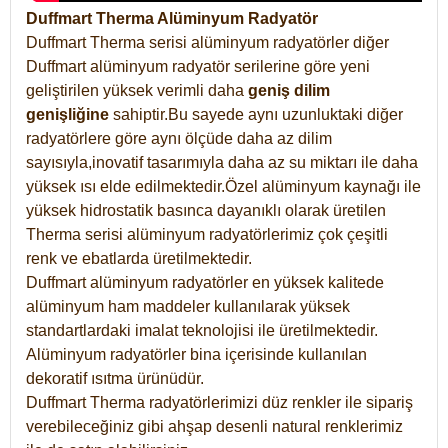
Duffmart Therma Alüminyum Radyatör
Duffmart Therma serisi alüminyum radyatörler diğer
Duffmart alüminyum radyatör serilerine göre yeni
geliştirilen yüksek verimli daha
geniş dilim
genişliğine
sahiptir.Bu sayede aynı uzunluktaki diğer
radyatörlere göre aynı ölçüde daha az dilim
sayısıyla,inovatif tasarımıyla daha az su miktarı ile daha
yüksek ısı elde edilmektedir.Özel alüminyum kaynağı ile
yüksek hidrostatik basınca dayanıklı olarak üretilen
Therma serisi alüminyum radyatörlerimiz çok çeşitli
renk ve ebatlarda üretilmektedir.
Duffmart alüminyum radyatörler en yüksek kalitede
alüminyum ham maddeler kullanılarak yüksek
standartlardaki imalat teknolojisi ile üretilmektedir.
Alüminyum radyatörler bina içerisinde kullanılan
dekoratif ısıtma ürünüdür.
Duffmart Therma radyatörlerimizi düz renkler ile sipariş
verebileceğiniz gibi ahşap desenli natural renklerimiz