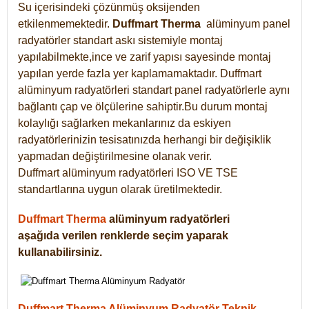
Su içerisindeki çözünmüş oksijenden
etkilenmemektedir.
Duffmart
Therma
alüminyum panel
radyatörler standart askı sistemiyle montaj
yapılabilmekte,ince ve zarif yapısı sayesinde montaj
yapılan yerde fazla yer kaplamamaktadır. Duffmart
alüminyum radyatörleri standart panel radyatörlerle aynı
bağlantı çap ve ölçülerine sahiptir.Bu durum montaj
kolaylığı sağlarken mekanlarınız da eskiyen
radyatörlerinizin tesisatınızda herhangi bir değişiklik
yapmadan değiştirilmesine olanak verir.
Duffmart alüminyum radyatörleri ISO VE TSE
standartlarına uygun olarak üretilmektedir.
Duffmart Therma
alüminyum radyatörleri
aşağıda verilen renklerde seçim yaparak
kullanabilirsiniz.
Duffmart Therma Alüminyum Radyatör Teknik