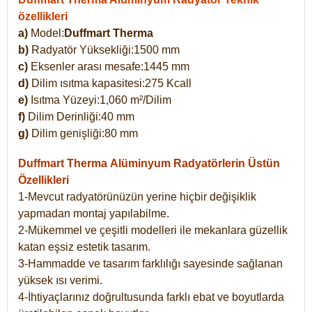
özellikleri
a)
Model:
Duffmart Therma
b)
Radyatör Yüksekliği:1500 mm
c)
Eksenler arası mesafe:1445 mm
d)
Dilim ısıtma kapasitesi:275 Kcall
e)
Isıtma Yüzeyi:1,060 m²/Dilim
f)
Dilim Derinliği:40 mm
g)
Dilim genişliği:80 mm
Duffmart Therma
Alüminyum Radyatörlerin Üstün
Özellikleri
1-Mevcut radyatörünüzün yerine hiçbir değişiklik
yapmadan montaj yapılabilme.
2-Mükemmel ve çeşitli modelleri ile mekanlara güzellik
katan eşsiz estetik tasarım.
3-Hammadde ve tasarım farklılığı sayesinde sağlanan
yüksek ısı verimi.
4-İhtiyaçlarınız doğrultusunda farklı ebat ve boyutlarda