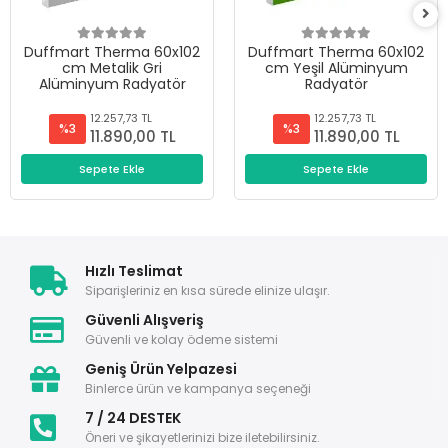
Duffmart Therma 60x102
Duffmart Therma 60x102
cm Metalik Gri
cm Yeşil Alüminyum
Alüminyum Radyatör
Radyatör
12.257,73 TL
12.257,73 TL
%3
%3
11.890,00 TL
11.890,00 TL
Sepete Ekle
Sepete Ekle
Hızlı Teslimat
Siparişleriniz en kısa sürede elinize ulaşır.
Güvenli Alışveriş
Güvenli ve kolay ödeme sistemi
Geniş Ürün Yelpazesi
Binlerce ürün ve kampanya seçeneği
7 / 24 DESTEK
Öneri ve şikayetlerinizi bize iletebilirsiniz.