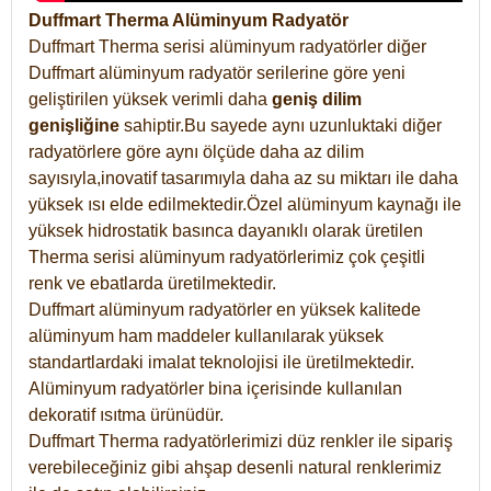
Duffmart Therma Alüminyum Radyatör
Duffmart Therma serisi alüminyum radyatörler diğer
Duffmart alüminyum radyatör serilerine göre yeni
geliştirilen yüksek verimli daha
geniş dilim
genişliğine
sahiptir.Bu sayede aynı uzunluktaki diğer
radyatörlere göre aynı ölçüde daha az dilim
sayısıyla,inovatif tasarımıyla daha az su miktarı ile daha
yüksek ısı elde edilmektedir.Özel alüminyum kaynağı ile
yüksek hidrostatik basınca dayanıklı olarak üretilen
Therma serisi alüminyum radyatörlerimiz çok çeşitli
renk ve ebatlarda üretilmektedir.
Duffmart alüminyum radyatörler en yüksek kalitede
alüminyum ham maddeler kullanılarak yüksek
standartlardaki imalat teknolojisi ile üretilmektedir.
Alüminyum radyatörler bina içerisinde kullanılan
dekoratif ısıtma ürünüdür.
Duffmart Therma radyatörlerimizi düz renkler ile sipariş
verebileceğiniz gibi ahşap desenli natural renklerimiz