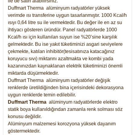
ile de satın alabilirsiniz.
Duffmart Therma alüminyum radyatörler yüksek
verimde ısı transferine uygun tasarlanmıştır. 1000 Kcal/h
ısıyı 0,64 litre su ile vermektedir. Bu değer ile en az su
ihtiyacı gösteren üründür. Panel radyatörlerde 1000
Kcal/h ısı için kullanılan suyun ise %20’sine karşılık
gelmektedir. Bu ise yakıt tüketiminizi asgari seviyelere
çekmekte, katılan inhibitör(tesisatınıza katacağınız
koruyucu sıvı) miktarını azaltmakta ve kombi yada
kazanınızdan kaynaklanan elektrik tüketiminizi önemli
miktarda düşürmektedir.
Duffmart Therma alüminyum radyatörler değişik
renklerde üretildiğinden bina içerisindeki dekorasyona
uygun renklerde temin edilebilir.
Duffmart
Therma
alüminyum radyatörlerde elektro
statik boya kullanıldığından zamanla renk solması söz
konusu değildir.
Alüminyum malzemesi korozyona yüksek dayanım
göstermektedir.