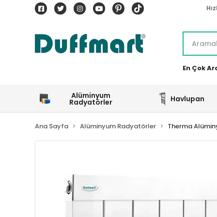
Hız
En Çok Ar
Alüminyum
Havlupan
Radyatörler
Ana Sayfa
Alüminyum Radyatörler
Therma Alümin