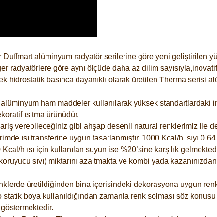
 Duffmart alüminyum radyatör serilerine göre yeni geliştirilen 
er radyatörlere göre aynı ölçüde daha az dilim sayısıyla,inovatif
 hidrostatik basınca dayanıklı olarak üretilen Therma serisi al
alüminyum ham maddeler kullanılarak yüksek standartlardaki imal
koratif ısıtma ürünüdür.
riş verebileceğiniz gibi ahşap desenli natural renklerimiz ile de 
e ısı transferine uygun tasarlanmıştır. 1000 Kcal/h ısıyı 0,64 li
Kcal/h ısı için kullanılan suyun ise %20’sine karşılık gelmektedir
z koruyucu sıvı) miktarını azaltmakta ve kombi yada kazanınızdan
lerde üretildiğinden bina içerisindeki dekorasyona uygun renkle
 statik boya kullanıldığından zamanla renk solması söz konusu d
göstermektedir.