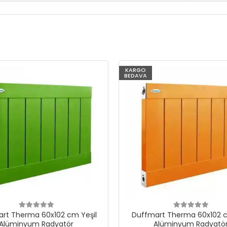
KARGO
BEDAVA
rt Therma 60x102 cm Yeşil
Duffmart Therma 60x102 c
Alüminyum Radyatör
Alüminyum Radyatö