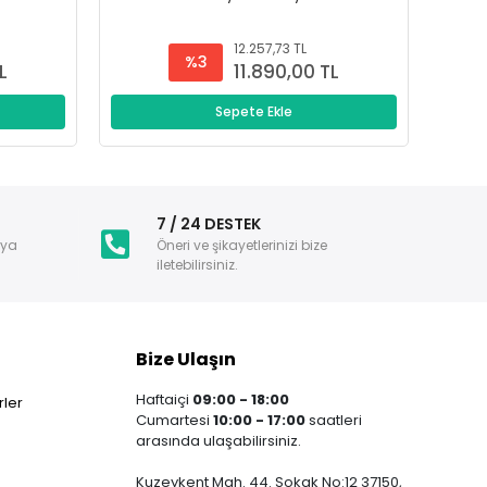
12.257,73 TL
%3
L
11.890,00 TL
Sepete Ekle
i
7 / 24 DESTEK
nya
Öneri ve şikayetlerinizi bize
iletebilirsiniz.
Bize Ulaşın
Haftaiçi
09:00 - 18:00
ler
Cumartesi
10:00 - 17:00
saatleri
arasında ulaşabilirsiniz.
Kuzeykent Mah. 44. Sokak No:12 37150,