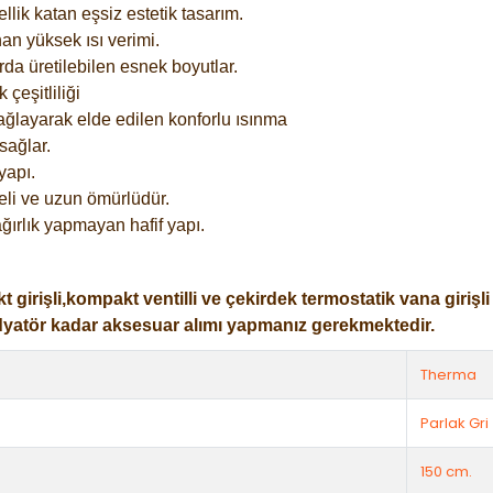
lik katan eşsiz estetik tasarım.
an yüksek ısı verimi.
rda üretilebilen esnek boyutlar.
çeşitliliği
ağlayarak elde edilen konforlu ısınma
sağlar.
yapı.
eli ve uzun ömürlüdür.
ğırlık yapmayan hafif yapı.
işli,kompakt ventilli ve çekirdek termostatik vana girişli ol
dyatör kadar aksesuar alımı yapmanız gerekmektedir.
Therma
Parlak Gri
150 cm.