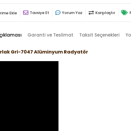
Tavsiye Et
Yorum Yaz
Karşılaştır
rime Ekle
çıklaması
Garanti ve Teslimat
Taksit Seçenekleri
Yo
arlak Gri-7047 Alüminyum Radyatör