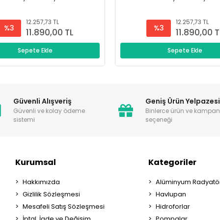
12.257,73 TL
12.257,73 TL
%3
%3
11.890,00 TL
11.890,00 T
Sepete Ekle
Sepete Ekle
Güvenli Alışveriş
Geniş Ürün Yelpazes
Güvenli ve kolay ödeme
Binlerce ürün ve kampa
sistemi
seçeneği
Kurumsal
Kategoriler
Hakkımızda
Alüminyum Radyatör
Gizlilik Sözleşmesi
Havlupan
Mesafeli Satış Sözleşmesi
Hidroforlar
İptal, İade ve Değişim
Pompalar