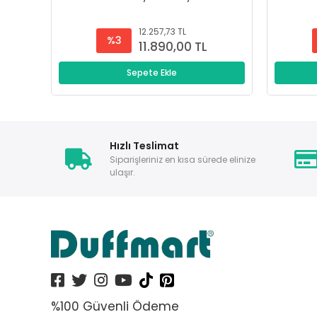
12.257,73 TL
%3
11.890,00 TL
Sepete Ekle
Hızlı Teslimat
Siparişleriniz en kısa sürede elinize
ulaşır.
%100 Güvenli Ödeme