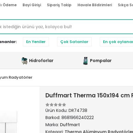
lı Ödeme
Bayi Girişi
Sipariş Takip
Havale Bildirimleri
Sıkça S
ananlar:
En Yeniler
Çok Satanlar
En çok oylana
Hidroforlar
Pompalar
yum Radyatörler
Duffmart Therma 150x194 cm 
Ürün Kodu:
DR74738
Barkod:
8681966240222
Marka:
Duffmart
Kategori:
Therma Alüminyum Radyatörle