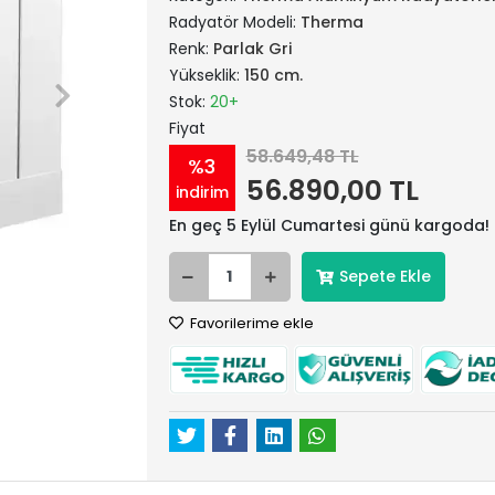
Radyatör Modeli:
Therma
Renk:
Parlak Gri
Yükseklik:
150 cm.
Stok:
20+
Fiyat
58.649,48 TL
%3
56.890,00 TL
indirim
En geç 5 Eylül Cumartesi günü kargoda!
Sepete Ekle
Favorilerime ekle