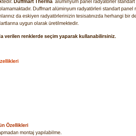
tedir.
Duffmart
Therma
alüminyum panel radyatörler standart a
plamamaktadır. Duffmart alüminyum radyatörleri standart panel ra
arınız da eskiyen radyatörlerinizin tesisatınızda herhangi bir d
tlarına uygun olarak üretilmektedir.
 verilen renklerde seçim yaparak kullanabilirsiniz.
llikleri
 Özellikleri
yapmadan montaj yapılabilme.