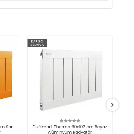
KARGO
KARG
BEDAVA
BEDAV
m Sarı
Duffmart Therma 60x102 cm Beyaz
Du
r
Alüminyum Radyatör