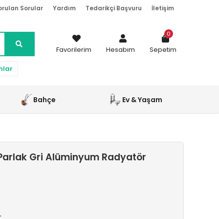
orulan Sorular
Yardım
Tedarikçi Başvuru
İletişim
0
Favorilerim
Hesabım
Sepetim
nlar
Bahçe
Ev & Yaşam
Parlak Gri Alüminyum Radyatör
r