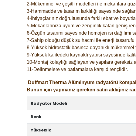
2-Mükemmel ve çeşitli modelleri ile mekanlara güzel
3-Hammadde ve tasarım farklılığı sayesinde sağlan
4-İhtiyaçlarınız doğrultusunda farklı ebat ve boyutla
5-Mekanlarınıza uyum ve zenginlik katan geniş renk 
6-Özgün tasarımı sayesinde homojen ısı dağılımı s
7-Sahip olduğu düşük su hacmi ile enerji tasarrufu 
8-Yüksek hidrostatik basınca dayanıklı mükemmel 
9-Yüksek kalitedeki kaynaklı yapısı sayesinde kalit
10-Montaj kolaylığı sağlayan ve yapılara gereksiz a
11-Delinmelere ve patlamalara karşı dirençlidir.
Duffmart
Therma
Alüminyum radyatörü kompakt gir
Bunun için yapmanız gereken satın aldığınız ra
Radyatör Modeli
Renk
Yükseklik