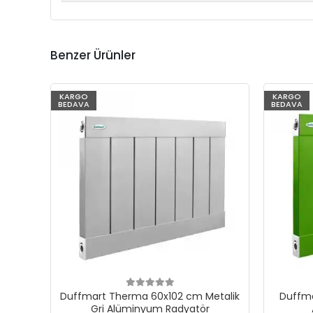
Benzer Ürünler
KARGO
KARGO
BEDAVA
BEDAVA
Duffmart Therma 60x102 cm Metalik
Duffma
Gri Alüminyum Radyatör