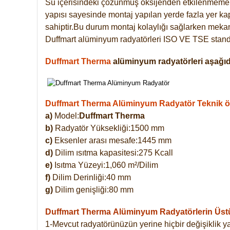
Su içerisindeki çözünmüş oksijenden etkilenmemek
yapısı sayesinde montaj yapılan yerde fazla yer ka
sahiptir.Bu durum montaj kolaylığı sağlarken mekanl
Duffmart alüminyum radyatörleri ISO VE TSE standar
Duffmart Therma
alüminyum radyatörleri aşağıda
Duffmart Therma Alüminyum Radyatör Teknik öze
a)
Model:
Duffmart Therma
b)
Radyatör Yüksekliği:1500 mm
c)
Eksenler arası mesafe:1445 mm
d)
Dilim ısıtma kapasitesi:275 Kcall
e)
Isıtma Yüzeyi:1,060 m²/Dilim
f)
Dilim Derinliği:40 mm
g)
Dilim genişliği:80 mm
Duffmart Therma
Alüminyum Radyatörlerin Üstün
1-Mevcut radyatörünüzün yerine hiçbir değişiklik 