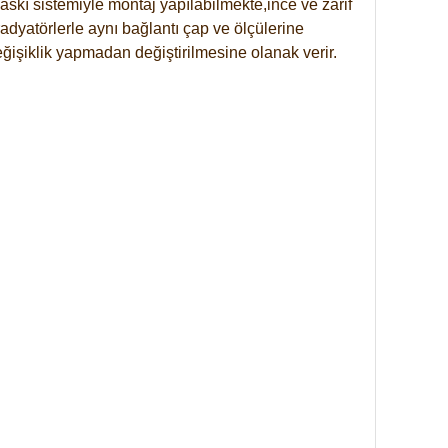
skı sistemiyle montaj yapılabilmekte,ince ve zarif
dyatörlerle aynı bağlantı çap ve ölçülerine
eğişiklik yapmadan değiştirilmesine olanak verir.