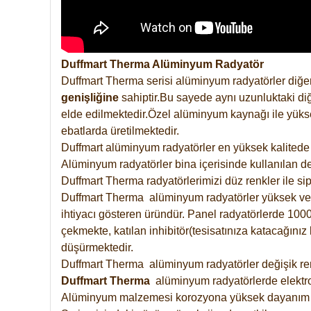
Duffmart Therma Alüminyum Radyatör
Duffmart Therma serisi alüminyum radyatörler diğer
genişliğine
sahiptir.Bu sayede aynı uzunluktaki diğ
elde edilmektedir.Özel alüminyum kaynağı ile yüksek
ebatlarda üretilmektedir.
Duffmart alüminyum radyatörler en yüksek kalitede 
Alüminyum radyatörler bina içerisinde kullanılan de
Duffmart Therma radyatörlerimizi düz renkler ile sipa
Duffmart Therma alüminyum radyatörler yüksek verimd
ihtiyacı gösteren üründür. Panel radyatörlerde 1000 
çekmekte, katılan inhibitör(tesisatınıza katacağını
düşürmektedir.
Duffmart Therma alüminyum radyatörler değişik renk
Duffmart
Therma
alüminyum radyatörlerde elektro
Alüminyum malzemesi korozyona yüksek dayanım 