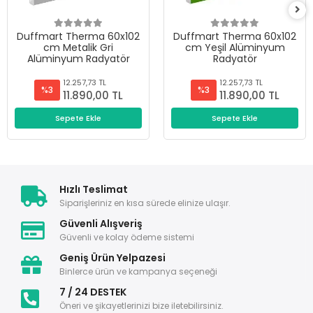
Duffmart Therma 60x102
Duffmart Therma 60x102
cm Metalik Gri
cm Yeşil Alüminyum
Alüminyum Radyatör
Radyatör
12.257,73 TL
12.257,73 TL
%3
%3
11.890,00 TL
11.890,00 TL
Sepete Ekle
Sepete Ekle
Hızlı Teslimat
Siparişleriniz en kısa sürede elinize ulaşır.
Güvenli Alışveriş
Güvenli ve kolay ödeme sistemi
Geniş Ürün Yelpazesi
Binlerce ürün ve kampanya seçeneği
7 / 24 DESTEK
Öneri ve şikayetlerinizi bize iletebilirsiniz.