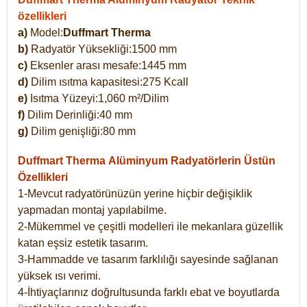
özellikleri
a)
Model:
Duffmart Therma
b)
Radyatör Yüksekliği:1500 mm
c)
Eksenler arası mesafe:1445 mm
d)
Dilim ısıtma kapasitesi:275 Kcall
e)
Isıtma Yüzeyi:1,060 m²/Dilim
f)
Dilim Derinliği:40 mm
g)
Dilim genişliği:80 mm
Duffmart Therma
Alüminyum Radyatörlerin Üstün
Özellikleri
1-Mevcut radyatörünüzün yerine hiçbir değişiklik
yapmadan montaj yapılabilme.
2-Mükemmel ve çeşitli modelleri ile mekanlara güzellik
katan eşsiz estetik tasarım.
3-Hammadde ve tasarım farklılığı sayesinde sağlanan
yüksek ısı verimi.
4-İhtiyaçlarınız doğrultusunda farklı ebat ve boyutlarda