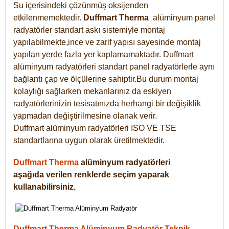
Su içerisindeki çözünmüş oksijenden
etkilenmemektedir.
Duffmart
Therma
alüminyum panel
radyatörler standart askı sistemiyle montaj
yapılabilmekte,ince ve zarif yapısı sayesinde montaj
yapılan yerde fazla yer kaplamamaktadır. Duffmart
alüminyum radyatörleri standart panel radyatörlerle aynı
bağlantı çap ve ölçülerine sahiptir.Bu durum montaj
kolaylığı sağlarken mekanlarınız da eskiyen
radyatörlerinizin tesisatınızda herhangi bir değişiklik
yapmadan değiştirilmesine olanak verir.
Duffmart alüminyum radyatörleri ISO VE TSE
standartlarına uygun olarak üretilmektedir.
Duffmart Therma
alüminyum radyatörleri
aşağıda verilen renklerde seçim yaparak
kullanabilirsiniz.
Duffmart Therma Alüminyum Radyatör Teknik