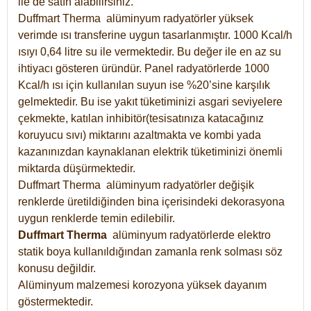
ile de satın alabilirsiniz.
Duffmart Therma alüminyum radyatörler yüksek
verimde ısı transferine uygun tasarlanmıştır. 1000 Kcal/h
ısıyı 0,64 litre su ile vermektedir. Bu değer ile en az su
ihtiyacı gösteren üründür. Panel radyatörlerde 1000
Kcal/h ısı için kullanılan suyun ise %20’sine karşılık
gelmektedir. Bu ise yakıt tüketiminizi asgari seviyelere
çekmekte, katılan inhibitör(tesisatınıza katacağınız
koruyucu sıvı) miktarını azaltmakta ve kombi yada
kazanınızdan kaynaklanan elektrik tüketiminizi önemli
miktarda düşürmektedir.
Duffmart Therma alüminyum radyatörler değişik
renklerde üretildiğinden bina içerisindeki dekorasyona
uygun renklerde temin edilebilir.
Duffmart
Therma
alüminyum radyatörlerde elektro
statik boya kullanıldığından zamanla renk solması söz
konusu değildir.
Alüminyum malzemesi korozyona yüksek dayanım
göstermektedir.