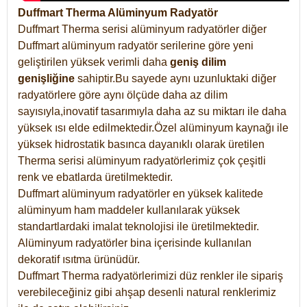
Duffmart Therma Alüminyum Radyatör
Duffmart Therma serisi alüminyum radyatörler diğer
Duffmart alüminyum radyatör serilerine göre yeni
geliştirilen yüksek verimli daha
geniş dilim
genişliğine
sahiptir.Bu sayede aynı uzunluktaki diğer
radyatörlere göre aynı ölçüde daha az dilim
sayısıyla,inovatif tasarımıyla daha az su miktarı ile daha
yüksek ısı elde edilmektedir.Özel alüminyum kaynağı ile
yüksek hidrostatik basınca dayanıklı olarak üretilen
Therma serisi alüminyum radyatörlerimiz çok çeşitli
renk ve ebatlarda üretilmektedir.
Duffmart alüminyum radyatörler en yüksek kalitede
alüminyum ham maddeler kullanılarak yüksek
standartlardaki imalat teknolojisi ile üretilmektedir.
Alüminyum radyatörler bina içerisinde kullanılan
dekoratif ısıtma ürünüdür.
Duffmart Therma radyatörlerimizi düz renkler ile sipariş
verebileceğiniz gibi ahşap desenli natural renklerimiz