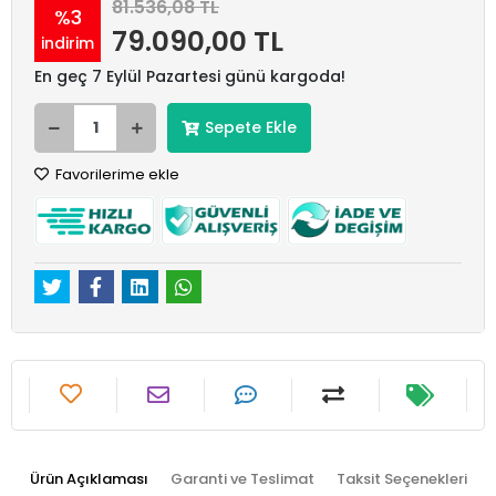
81.536,08 TL
%3
79.090,00 TL
indirim
En geç 7 Eylül Pazartesi günü kargoda!
Sepete Ekle
Favorilerime ekle
Ürün Açıklaması
Garanti ve Teslimat
Taksit Seçenekleri