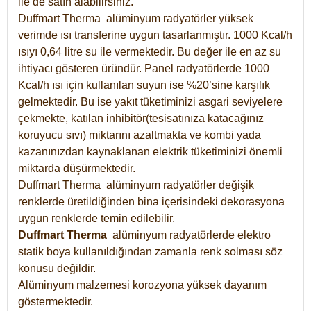
ile de satın alabilirsiniz.
Duffmart Therma alüminyum radyatörler yüksek
verimde ısı transferine uygun tasarlanmıştır. 1000 Kcal/h
ısıyı 0,64 litre su ile vermektedir. Bu değer ile en az su
ihtiyacı gösteren üründür. Panel radyatörlerde 1000
Kcal/h ısı için kullanılan suyun ise %20’sine karşılık
gelmektedir. Bu ise yakıt tüketiminizi asgari seviyelere
çekmekte, katılan inhibitör(tesisatınıza katacağınız
koruyucu sıvı) miktarını azaltmakta ve kombi yada
kazanınızdan kaynaklanan elektrik tüketiminizi önemli
miktarda düşürmektedir.
Duffmart Therma alüminyum radyatörler değişik
renklerde üretildiğinden bina içerisindeki dekorasyona
uygun renklerde temin edilebilir.
Duffmart
Therma
alüminyum radyatörlerde elektro
statik boya kullanıldığından zamanla renk solması söz
konusu değildir.
Alüminyum malzemesi korozyona yüksek dayanım
göstermektedir.