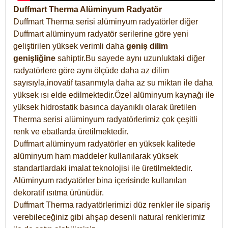
Duffmart Therma Alüminyum Radyatör
Duffmart Therma serisi alüminyum radyatörler diğer
Duffmart alüminyum radyatör serilerine göre yeni
geliştirilen yüksek verimli daha
geniş dilim
genişliğine
sahiptir.Bu sayede aynı uzunluktaki diğer
radyatörlere göre aynı ölçüde daha az dilim
sayısıyla,inovatif tasarımıyla daha az su miktarı ile daha
yüksek ısı elde edilmektedir.Özel alüminyum kaynağı ile
yüksek hidrostatik basınca dayanıklı olarak üretilen
Therma serisi alüminyum radyatörlerimiz çok çeşitli
renk ve ebatlarda üretilmektedir.
Duffmart alüminyum radyatörler en yüksek kalitede
alüminyum ham maddeler kullanılarak yüksek
standartlardaki imalat teknolojisi ile üretilmektedir.
Alüminyum radyatörler bina içerisinde kullanılan
dekoratif ısıtma ürünüdür.
Duffmart Therma radyatörlerimizi düz renkler ile sipariş
verebileceğiniz gibi ahşap desenli natural renklerimiz