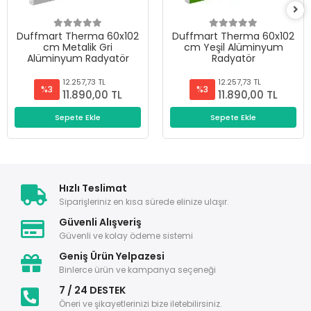
Duffmart Therma 60x102
Duffmart Therma 60x102
cm Metalik Gri
cm Yeşil Alüminyum
Alüminyum Radyatör
Radyatör
12.257,73 TL
12.257,73 TL
%3
%3
11.890,00 TL
11.890,00 TL
Sepete Ekle
Sepete Ekle
Hızlı Teslimat
Siparişleriniz en kısa sürede elinize ulaşır.
Güvenli Alışveriş
Güvenli ve kolay ödeme sistemi
Geniş Ürün Yelpazesi
Binlerce ürün ve kampanya seçeneği
7 / 24 DESTEK
Öneri ve şikayetlerinizi bize iletebilirsiniz.