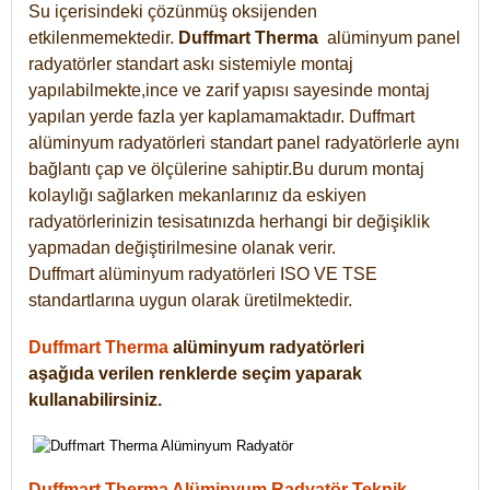
Su içerisindeki çözünmüş oksijenden
etkilenmemektedir.
Duffmart
Therma
alüminyum panel
radyatörler standart askı sistemiyle montaj
yapılabilmekte,ince ve zarif yapısı sayesinde montaj
yapılan yerde fazla yer kaplamamaktadır. Duffmart
alüminyum radyatörleri standart panel radyatörlerle aynı
bağlantı çap ve ölçülerine sahiptir.Bu durum montaj
kolaylığı sağlarken mekanlarınız da eskiyen
radyatörlerinizin tesisatınızda herhangi bir değişiklik
yapmadan değiştirilmesine olanak verir.
Duffmart alüminyum radyatörleri ISO VE TSE
standartlarına uygun olarak üretilmektedir.
Duffmart Therma
alüminyum radyatörleri
aşağıda verilen renklerde seçim yaparak
kullanabilirsiniz.
Duffmart Therma Alüminyum Radyatör Teknik