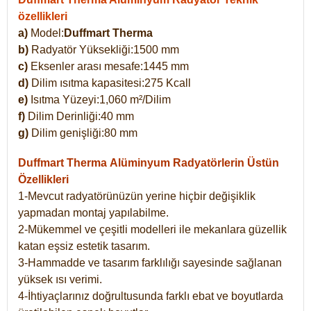
özellikleri
a)
Model:
Duffmart Therma
b)
Radyatör Yüksekliği:1500 mm
c)
Eksenler arası mesafe:1445 mm
d)
Dilim ısıtma kapasitesi:275 Kcall
e)
Isıtma Yüzeyi:1,060 m²/Dilim
f)
Dilim Derinliği:40 mm
g)
Dilim genişliği:80 mm
Duffmart Therma
Alüminyum Radyatörlerin Üstün
Özellikleri
1-Mevcut radyatörünüzün yerine hiçbir değişiklik
yapmadan montaj yapılabilme.
2-Mükemmel ve çeşitli modelleri ile mekanlara güzellik
katan eşsiz estetik tasarım.
3-Hammadde ve tasarım farklılığı sayesinde sağlanan
yüksek ısı verimi.
4-İhtiyaçlarınız doğrultusunda farklı ebat ve boyutlarda