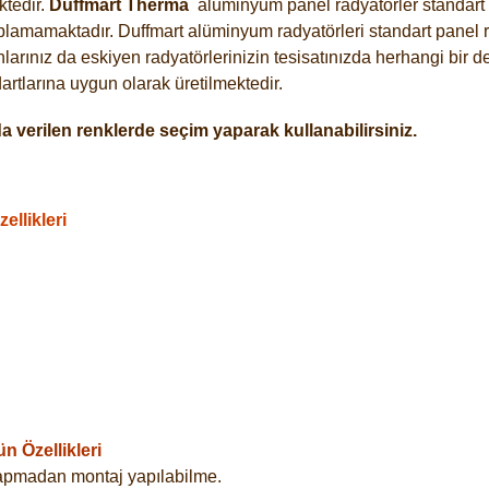
tedir.
Duffmart
Therma
alüminyum panel radyatörler standart a
plamamaktadır. Duffmart alüminyum radyatörleri standart panel ra
arınız da eskiyen radyatörlerinizin tesisatınızda herhangi bir d
tlarına uygun olarak üretilmektedir.
 verilen renklerde seçim yaparak kullanabilirsiniz.
llikleri
 Özellikleri
yapmadan montaj yapılabilme.