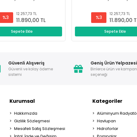
12.257,73 TL
12.257,73 TL
%3
%3
11.890,00 TL
11.890,00 T
Sepete Ekle
Sepete Ekle
Güvenli Alışveriş
Geniş Ürün Yelpazes
Güvenli ve kolay ödeme
Binlerce ürün ve kampa
sistemi
seçeneği
Kurumsal
Kategoriler
Hakkımızda
Alüminyum Radyatör
Gizlilik Sözleşmesi
Havlupan
Mesafeli Satış Sözleşmesi
Hidroforlar
İptal, İade ve Değişim
Pompalar