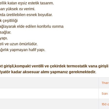
lik katan eşsiz estetik tasarım.
an yüksek ısı verimi.
rda üretilebilen esnek boyutlar.
çeşitliliği
ağlayarak elde edilen konforlu ısınma
sağlar.
yapı.
eli ve uzun ömürlüdür.
ğırlık yapmayan hafif yapı.
işli,kompakt ventilli ve çekirdek termostatik vana girişli ol
dyatör kadar aksesuar alımı yapmanız gerekmektedir.
The
Sarı
150 