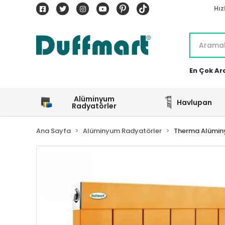
Hız
En Çok Ar
Alüminyum
Havlupan
Radyatörler
Ana Sayfa
Alüminyum Radyatörler
Therma Alümin