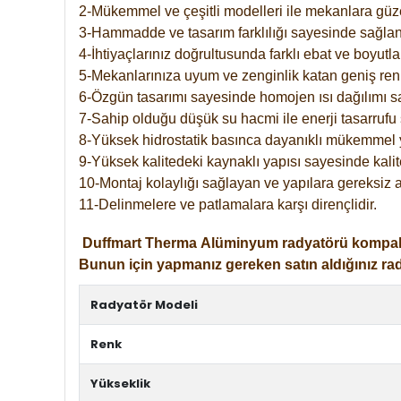
2-Mükemmel ve çeşitli modelleri ile mekanlara güzel
3-Hammadde ve tasarım farklılığı sayesinde sağlan
4-İhtiyaçlarınız doğrultusunda farklı ebat ve boyutla
5-Mekanlarınıza uyum ve zenginlik katan geniş renk 
6-Özgün tasarımı sayesinde homojen ısı dağılımı s
7-Sahip olduğu düşük su hacmi ile enerji tasarrufu 
8-Yüksek hidrostatik basınca dayanıklı mükemmel 
9-Yüksek kalitedeki kaynaklı yapısı sayesinde kalit
10-Montaj kolaylığı sağlayan ve yapılara gereksiz a
11-Delinmelere ve patlamalara karşı dirençlidir.
Duffmart
Therma
Alüminyum radyatörü kompakt gir
Bunun için yapmanız gereken satın aldığınız ra
Radyatör Modeli
Renk
Yükseklik