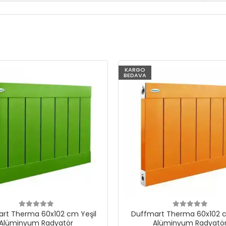
KARGO
BEDAVA
rt Therma 60x102 cm Yeşil
Duffmart Therma 60x102 c
Alüminyum Radyatör
Alüminyum Radyatö