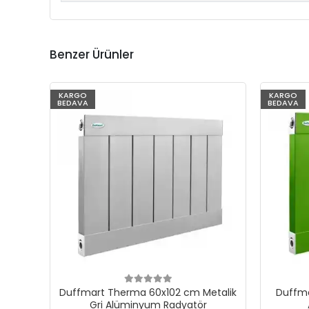
Benzer Ürünler
KARGO
KARGO
BEDAVA
BEDAVA
Duffmart Therma 60x102 cm Metalik
Duffma
Gri Alüminyum Radyatör