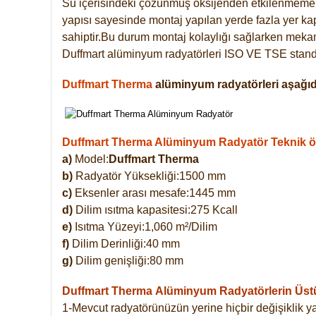
Su içerisindeki çözünmüş oksijenden etkilenmemek
yapısı sayesinde montaj yapılan yerde fazla yer ka
sahiptir.Bu durum montaj kolaylığı sağlarken mekanl
Duffmart alüminyum radyatörleri ISO VE TSE standar
Duffmart Therma
alüminyum radyatörleri aşağıda
Duffmart Therma Alüminyum Radyatör Teknik öze
a)
Model:
Duffmart Therma
b)
Radyatör Yüksekliği:1500 mm
c)
Eksenler arası mesafe:1445 mm
d)
Dilim ısıtma kapasitesi:275 Kcall
e)
Isıtma Yüzeyi:1,060 m²/Dilim
f)
Dilim Derinliği:40 mm
g)
Dilim genişliği:80 mm
Duffmart Therma
Alüminyum Radyatörlerin Üstün
1-Mevcut radyatörünüzün yerine hiçbir değişiklik 