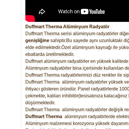
Duffmart Therma Alüminyum Radyatör
Duffmart Therma serisi alüminyum radyatörler diğer
genişliğine
sahiptir.Bu sayede aynı uzunluktaki diğ
elde edilmektedir.Özel alüminyum kaynağı ile yüksek
ebatlarda üretilmektedir.
Duffmart alüminyum radyatörler en yüksek kalitede 
Alüminyum radyatörler bina içerisinde kullanılan de
Duffmart Therma radyatörlerimizi düz renkler ile sipa
Duffmart Therma alüminyum radyatörler yüksek verimd
ihtiyacı gösteren üründür. Panel radyatörlerde 1000 
çekmekte, katılan inhibitör(tesisatınıza katacağını
düşürmektedir.
Duffmart Therma alüminyum radyatörler değişik renk
Duffmart
Therma
alüminyum radyatörlerde elektro
Alüminyum malzemesi korozyona yüksek dayanım 