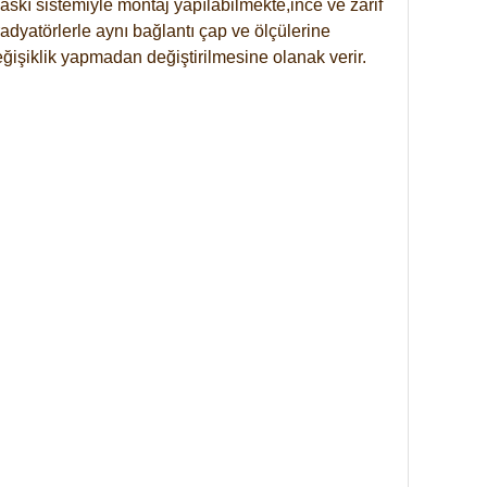
skı sistemiyle montaj yapılabilmekte,ince ve zarif
dyatörlerle aynı bağlantı çap ve ölçülerine
eğişiklik yapmadan değiştirilmesine olanak verir.