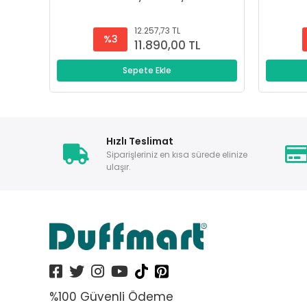
12.257,73 TL
%3
11.890,00 TL
Sepete Ekle
Hızlı Teslimat
Siparişleriniz en kısa sürede elinize
ulaşır.
%100 Güvenli Ödeme