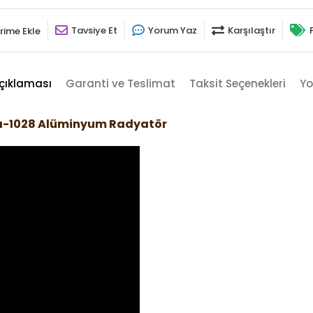
Tavsiye Et
Yorum Yaz
Karşılaştır
rime Ekle
çıklaması
Garanti ve Teslimat
Taksit Seçenekleri
Yo
arı-1028 Alüminyum Radyatör