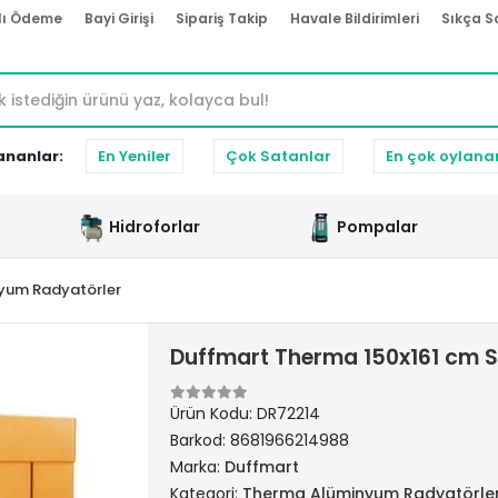
lı Ödeme
Bayi Girişi
Sipariş Takip
Havale Bildirimleri
Sıkça S
ananlar:
En Yeniler
Çok Satanlar
En çok oylana
Hidroforlar
Pompalar
yum Radyatörler
Duffmart Therma 150x161 cm 
Ürün Kodu:
DR72214
Barkod:
8681966214988
Marka:
Duffmart
Kategori:
Therma Alüminyum Radyatörle