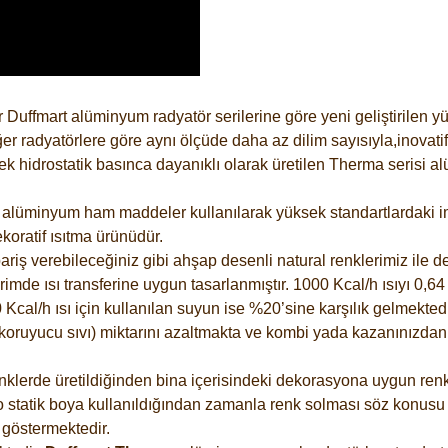
 Duffmart alüminyum radyatör serilerine göre yeni geliştirilen 
er radyatörlere göre aynı ölçüde daha az dilim sayısıyla,inovatif
 hidrostatik basınca dayanıklı olarak üretilen Therma serisi al
alüminyum ham maddeler kullanılarak yüksek standartlardaki imal
koratif ısıtma ürünüdür.
riş verebileceğiniz gibi ahşap desenli natural renklerimiz ile de 
e ısı transferine uygun tasarlanmıştır. 1000 Kcal/h ısıyı 0,64 li
Kcal/h ısı için kullanılan suyun ise %20’sine karşılık gelmektedir
z koruyucu sıvı) miktarını azaltmakta ve kombi yada kazanınızdan
lerde üretildiğinden bina içerisindeki dekorasyona uygun renkle
 statik boya kullanıldığından zamanla renk solması söz konusu d
göstermektedir.