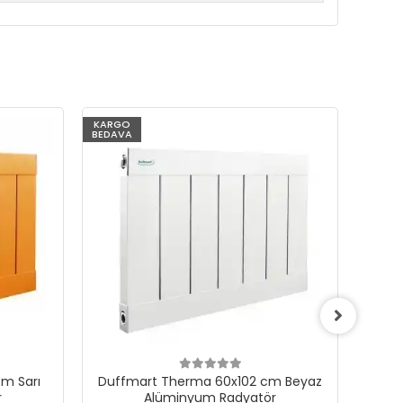
KARGO
KARG
BEDAVA
BEDAV
m Sarı
Duffmart Therma 60x102 cm Beyaz
Du
r
Alüminyum Radyatör