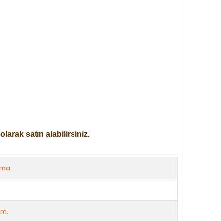
arak satın alabilirsiniz.
rma
cm.