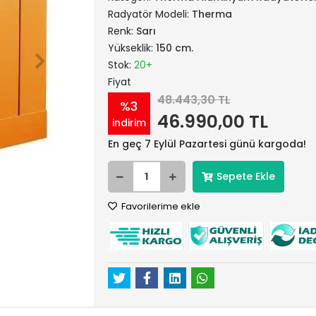
Radyatör Modeli:
Therma
Renk:
Sarı
Yükseklik:
150 cm.
Stok:
20+
Fiyat
48.443,30 TL
%3
46.990,00 TL
indirim
En geç 7 Eylül Pazartesi günü kargoda!
Sepete Ekle
Favorilerime ekle