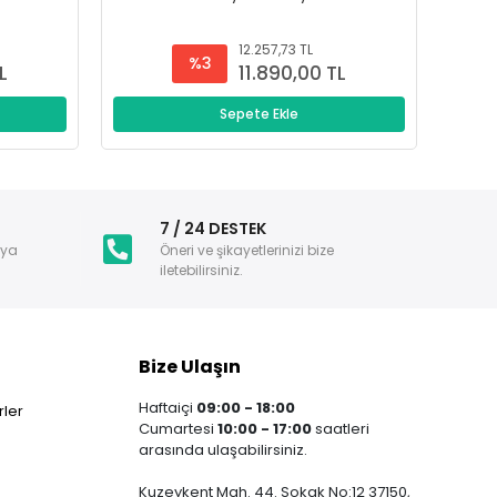
12.257,73 TL
%3
L
11.890,00 TL
Sepete Ekle
i
7 / 24 DESTEK
nya
Öneri ve şikayetlerinizi bize
iletebilirsiniz.
Bize Ulaşın
Haftaiçi
09:00 - 18:00
ler
Cumartesi
10:00 - 17:00
saatleri
arasında ulaşabilirsiniz.
Kuzeykent Mah. 44. Sokak No:12 37150,