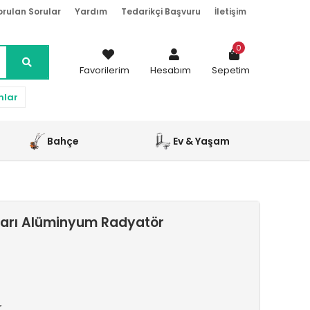
orulan Sorular
Yardım
Tedarikçi Başvuru
İletişim
0
Favorilerim
Hesabım
Sepetim
nlar
Bahçe
Ev & Yaşam
Sarı Alüminyum Radyatör
r