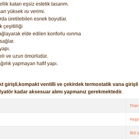
lik katan eşsiz estetik tasarım.
an yüksek ısı verimi.
rda üretilebilen esnek boyutlar.
çeşitliliği
ağlayarak elde edilen konforlu ısınma
sağlar.
yapı.
eli ve uzun ömürlüdür.
ğırlık yapmayan hafif yapı.
işli,kompakt ventilli ve çekirdek termostatik vana girişli ol
dyatör kadar aksesuar alımı yapmanız gerekmektedir.
The
Yeşil
150 