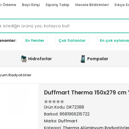
lı Ödeme
Bayi Girişi
Sipariş Takip
Havale Bildirimleri
Sıkça S
ananlar:
En Yeniler
Çok Satanlar
En çok oylana
Hidroforlar
Pompalar
yum Radyatörler
Duffmart Therma 150x279 cm 
Ürün Kodu:
DR72388
Barkod:
8681966216722
Marka:
Duffmart
Kategori:
Therma Alüminyum Radyatörle