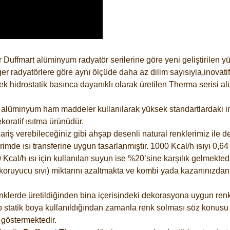
 Duffmart alüminyum radyatör serilerine göre yeni geliştirilen 
er radyatörlere göre aynı ölçüde daha az dilim sayısıyla,inovatif
 hidrostatik basınca dayanıklı olarak üretilen Therma serisi al
alüminyum ham maddeler kullanılarak yüksek standartlardaki imal
koratif ısıtma ürünüdür.
riş verebileceğiniz gibi ahşap desenli natural renklerimiz ile de 
e ısı transferine uygun tasarlanmıştır. 1000 Kcal/h ısıyı 0,64 li
Kcal/h ısı için kullanılan suyun ise %20’sine karşılık gelmektedir
z koruyucu sıvı) miktarını azaltmakta ve kombi yada kazanınızdan
lerde üretildiğinden bina içerisindeki dekorasyona uygun renkle
 statik boya kullanıldığından zamanla renk solması söz konusu d
göstermektedir.