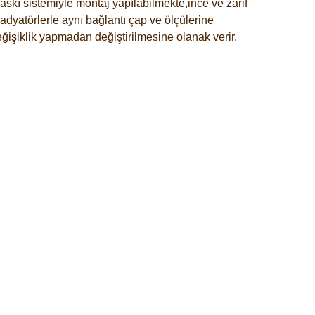
skı sistemiyle montaj yapılabilmekte,ince ve zarif
dyatörlerle aynı bağlantı çap ve ölçülerine
eğişiklik yapmadan değiştirilmesine olanak verir.