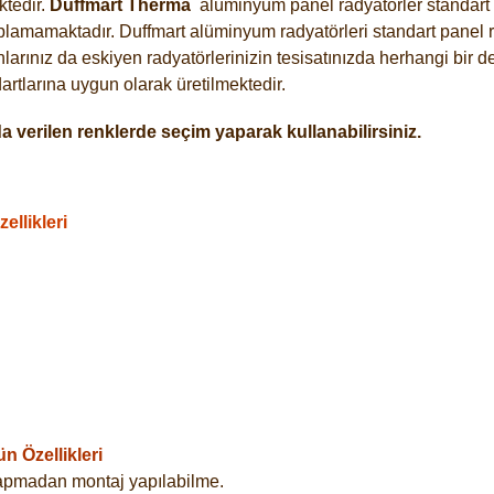
tedir.
Duffmart
Therma
alüminyum panel radyatörler standart a
plamamaktadır. Duffmart alüminyum radyatörleri standart panel ra
arınız da eskiyen radyatörlerinizin tesisatınızda herhangi bir d
tlarına uygun olarak üretilmektedir.
 verilen renklerde seçim yaparak kullanabilirsiniz.
llikleri
 Özellikleri
yapmadan montaj yapılabilme.