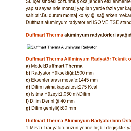
Su içerisindeki çözünmüş oksijenden etkilenmemek
yapısı sayesinde montaj yapılan yerde fazla yer ka
sahiptir.Bu durum montaj kolaylığı sağlarken mekanl
Duffmart alüminyum radyatörleri ISO VE TSE standar
Duffmart Therma
alüminyum radyatörleri aşağıda
Duffmart Therma Alüminyum Radyatör Teknik öze
a)
Model:
Duffmart Therma
b)
Radyatör Yüksekliği:1500 mm
c)
Eksenler arası mesafe:1445 mm
d)
Dilim ısıtma kapasitesi:275 Kcall
e)
Isıtma Yüzeyi:1,060 m²/Dilim
f)
Dilim Derinliği:40 mm
g)
Dilim genişliği:80 mm
Duffmart Therma
Alüminyum Radyatörlerin Üstün
1-Mevcut radyatörünüzün yerine hiçbir değişiklik 