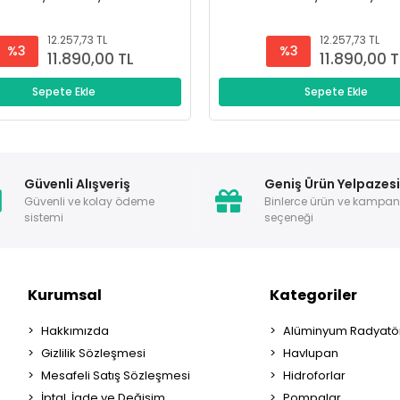
12.257,73 TL
12.257,73 TL
%3
%3
11.890,00 TL
11.890,00 T
Sepete Ekle
Sepete Ekle
Güvenli Alışveriş
Geniş Ürün Yelpazes
Güvenli ve kolay ödeme
Binlerce ürün ve kampa
sistemi
seçeneği
Kurumsal
Kategoriler
Hakkımızda
Alüminyum Radyatör
Gizlilik Sözleşmesi
Havlupan
Mesafeli Satış Sözleşmesi
Hidroforlar
İptal, İade ve Değişim
Pompalar