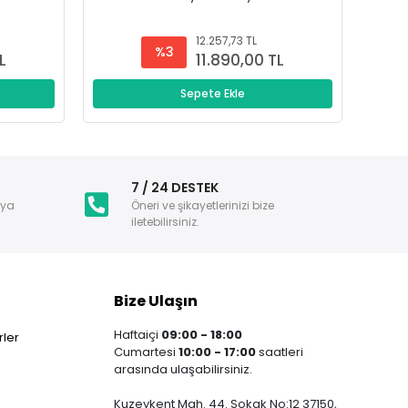
12.257,73 TL
%3
L
11.890,00 TL
Sepete Ekle
i
7 / 24 DESTEK
nya
Öneri ve şikayetlerinizi bize
iletebilirsiniz.
Bize Ulaşın
Haftaiçi
09:00 - 18:00
ler
Cumartesi
10:00 - 17:00
saatleri
arasında ulaşabilirsiniz.
Kuzeykent Mah. 44. Sokak No:12 37150,