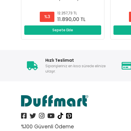
12.257,73 TL
%3
11.890,00 TL
Sepete Ekle
Hızlı Teslimat
Siparişleriniz en kısa sürede elinize
ulaşır.
%100 Güvenli Ödeme