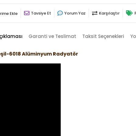
Tavsiye Et
Yorum Yaz
Karşılaştır
rime Ekle
çıklaması
Garanti ve Teslimat
Taksit Seçenekleri
Yo
eşil-6018 Alüminyum Radyatör