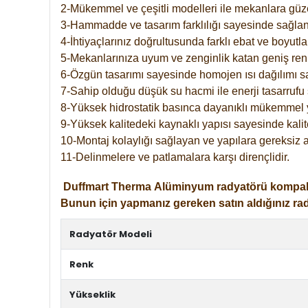
2-Mükemmel ve çeşitli modelleri ile mekanlara güzel
3-Hammadde ve tasarım farklılığı sayesinde sağlan
4-İhtiyaçlarınız doğrultusunda farklı ebat ve boyutla
5-Mekanlarınıza uyum ve zenginlik katan geniş renk 
6-Özgün tasarımı sayesinde homojen ısı dağılımı s
7-Sahip olduğu düşük su hacmi ile enerji tasarrufu 
8-Yüksek hidrostatik basınca dayanıklı mükemmel 
9-Yüksek kalitedeki kaynaklı yapısı sayesinde kalit
10-Montaj kolaylığı sağlayan ve yapılara gereksiz a
11-Delinmelere ve patlamalara karşı dirençlidir.
Duffmart
Therma
Alüminyum radyatörü kompakt gir
Bunun için yapmanız gereken satın aldığınız ra
Radyatör Modeli
Renk
Yükseklik