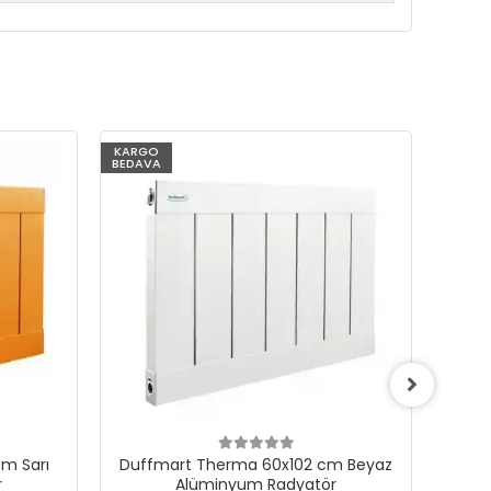
KARGO
KARG
BEDAVA
BEDAV
m Sarı
Duffmart Therma 60x102 cm Beyaz
Du
r
Alüminyum Radyatör