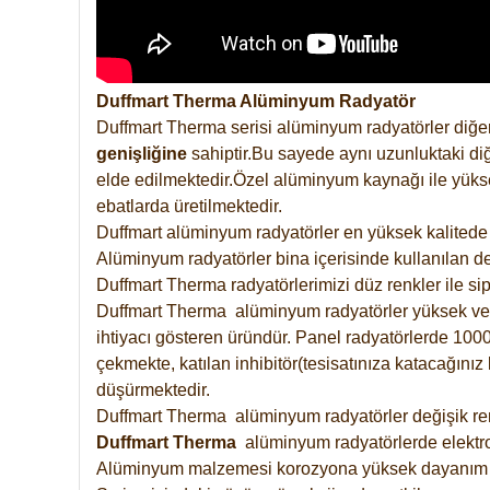
Duffmart Therma Alüminyum Radyatör
Duffmart Therma serisi alüminyum radyatörler diğer
genişliğine
sahiptir.Bu sayede aynı uzunluktaki diğ
elde edilmektedir.Özel alüminyum kaynağı ile yüksek
ebatlarda üretilmektedir.
Duffmart alüminyum radyatörler en yüksek kalitede 
Alüminyum radyatörler bina içerisinde kullanılan de
Duffmart Therma radyatörlerimizi düz renkler ile sipa
Duffmart Therma alüminyum radyatörler yüksek verimd
ihtiyacı gösteren üründür. Panel radyatörlerde 1000 
çekmekte, katılan inhibitör(tesisatınıza katacağını
düşürmektedir.
Duffmart Therma alüminyum radyatörler değişik renk
Duffmart
Therma
alüminyum radyatörlerde elektro
Alüminyum malzemesi korozyona yüksek dayanım 