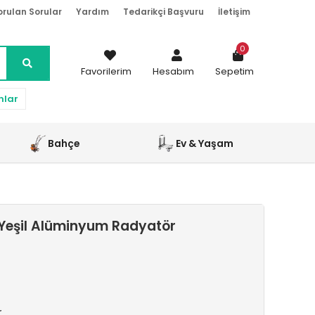
orulan Sorular
Yardım
Tedarikçi Başvuru
İletişim
0
Favorilerim
Hesabım
Sepetim
nlar
Bahçe
Ev & Yaşam
Yeşil Alüminyum Radyatör
r