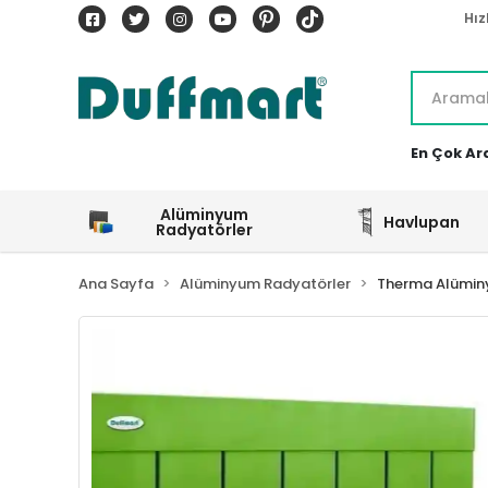
Hız
En Çok Ar
Alüminyum
Havlupan
Radyatörler
Ana Sayfa
Alüminyum Radyatörler
Therma Alümin