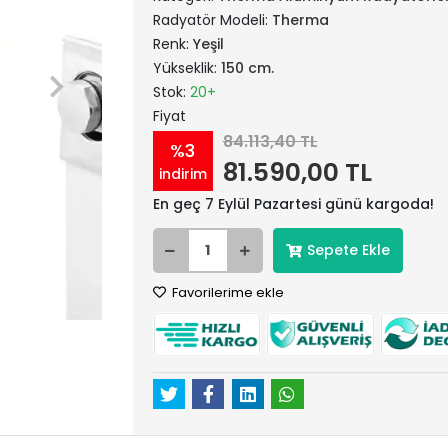
Radyatör Modeli:
Therma
Renk:
Yeşil
Yükseklik:
150 cm.
Stok:
20+
Fiyat
84.113,40 TL
%3
81.590,00 TL
indirim
En geç 7 Eylül Pazartesi günü kargoda!
Sepete Ekle
Favorilerime ekle