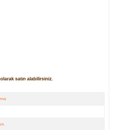
arak satın alabilirsiniz.
rma
cm.