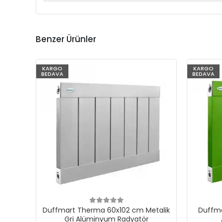
Benzer Ürünler
KARGO
KARGO
BEDAVA
BEDAVA
Duffmart Therma 60x102 cm Metalik
Duffma
Gri Alüminyum Radyatör