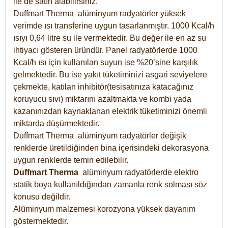
ile de satın alabilirsiniz.
Duffmart Therma alüminyum radyatörler yüksek
verimde ısı transferine uygun tasarlanmıştır. 1000 Kcal/h
ısıyı 0,64 litre su ile vermektedir. Bu değer ile en az su
ihtiyacı gösteren üründür. Panel radyatörlerde 1000
Kcal/h ısı için kullanılan suyun ise %20’sine karşılık
gelmektedir. Bu ise yakıt tüketiminizi asgari seviyelere
çekmekte, katılan inhibitör(tesisatınıza katacağınız
koruyucu sıvı) miktarını azaltmakta ve kombi yada
kazanınızdan kaynaklanan elektrik tüketiminizi önemli
miktarda düşürmektedir.
Duffmart Therma alüminyum radyatörler değişik
renklerde üretildiğinden bina içerisindeki dekorasyona
uygun renklerde temin edilebilir.
Duffmart
Therma
alüminyum radyatörlerde elektro
statik boya kullanıldığından zamanla renk solması söz
konusu değildir.
Alüminyum malzemesi korozyona yüksek dayanım
göstermektedir.