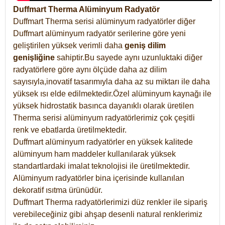
Duffmart Therma Alüminyum Radyatör
Duffmart Therma serisi alüminyum radyatörler diğer
Duffmart alüminyum radyatör serilerine göre yeni
geliştirilen yüksek verimli daha
geniş dilim
genişliğine
sahiptir.Bu sayede aynı uzunluktaki diğer
radyatörlere göre aynı ölçüde daha az dilim
sayısıyla,inovatif tasarımıyla daha az su miktarı ile daha
yüksek ısı elde edilmektedir.Özel alüminyum kaynağı ile
yüksek hidrostatik basınca dayanıklı olarak üretilen
Therma serisi alüminyum radyatörlerimiz çok çeşitli
renk ve ebatlarda üretilmektedir.
Duffmart alüminyum radyatörler en yüksek kalitede
alüminyum ham maddeler kullanılarak yüksek
standartlardaki imalat teknolojisi ile üretilmektedir.
Alüminyum radyatörler bina içerisinde kullanılan
dekoratif ısıtma ürünüdür.
Duffmart Therma radyatörlerimizi düz renkler ile sipariş
verebileceğiniz gibi ahşap desenli natural renklerimiz