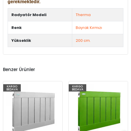
gerekmektedir.
Radyatör Modeli
Therma
Renk
Bayrak Kırmızı
Yükseklik
200 cm.
Benzer Ürünler
KARGO
KARGO
BEDAVA
BEDAVA