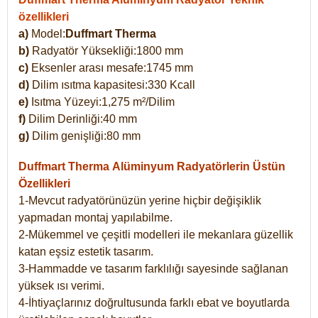
özellikleri
a)
Model:
Duffmart Therma
b)
Radyatör Yüksekliği:1800 mm
c)
Eksenler arası mesafe:1745 mm
d)
Dilim ısıtma kapasitesi:330 Kcall
e)
Isıtma Yüzeyi:1,275 m²/Dilim
f)
Dilim Derinliği:40 mm
g)
Dilim genişliği:80 mm
Duffmart Therma
Alüminyum Radyatörlerin Üstün
Özellikleri
1-Mevcut radyatörünüzün yerine hiçbir değişiklik
yapmadan montaj yapılabilme.
2-Mükemmel ve çeşitli modelleri ile mekanlara güzellik
katan eşsiz estetik tasarım.
3-Hammadde ve tasarım farklılığı sayesinde sağlanan
yüksek ısı verimi.
4-İhtiyaçlarınız doğrultusunda farklı ebat ve boyutlarda