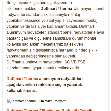
Su içerisindeki çözünmüş oksijenden
etkilenmemektedir.
Duffmart
Therma
alüminyum panel
radyatörler standart askı sistemiyle montaj
yapılabilmekte,ince ve zarif yapısı sayesinde montaj
yapılan yerde fazla yer kaplamamaktadır. Duffmart
alüminyum radyatörleri standart panel radyatörlerle aynı
bağlantı çap ve ölçülerine sahiptir.Bu durum montaj
kolaylığı sağlarken mekanlarınız da eskiyen
radyatörlerinizin tesisatınızda herhangi bir değişiklik
yapmadan değiştirilmesine olanak verir.
Duffmart alüminyum radyatörleri ISO VE TSE
standartlarına uygun olarak üretilmektedir.
Duffmart Therma
alüminyum radyatörleri
aşağıda verilen renklerde seçim yaparak
kullanabilirsiniz.
Duffmart Therma Alüminyum Radyatör Teknik