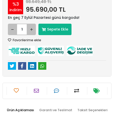
98.649,48 TL
%3
95.690,00 TL
indirim
En geç 7 Eylül Pazartesi günü kargoda!
Sepete Ekle
Favorilerime ekle
Ürün Açıklaması
Garanti ve Teslimat
Taksit Seçenekleri