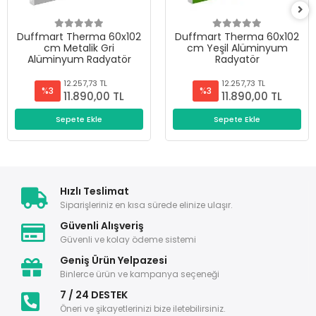
Duffmart Therma 60x102
Duffmart Therma 60x102
cm Metalik Gri
cm Yeşil Alüminyum
Alüminyum Radyatör
Radyatör
12.257,73 TL
12.257,73 TL
%3
%3
11.890,00 TL
11.890,00 TL
Sepete Ekle
Sepete Ekle
Hızlı Teslimat
Siparişleriniz en kısa sürede elinize ulaşır.
Güvenli Alışveriş
Güvenli ve kolay ödeme sistemi
Geniş Ürün Yelpazesi
Binlerce ürün ve kampanya seçeneği
7 / 24 DESTEK
Öneri ve şikayetlerinizi bize iletebilirsiniz.