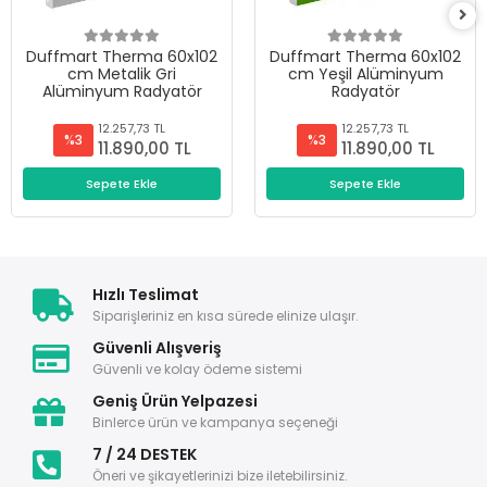
Duffmart Therma 60x102
Duffmart Therma 60x102
cm Metalik Gri
cm Yeşil Alüminyum
Alüminyum Radyatör
Radyatör
12.257,73 TL
12.257,73 TL
%3
%3
11.890,00 TL
11.890,00 TL
Sepete Ekle
Sepete Ekle
Hızlı Teslimat
Siparişleriniz en kısa sürede elinize ulaşır.
Güvenli Alışveriş
Güvenli ve kolay ödeme sistemi
Geniş Ürün Yelpazesi
Binlerce ürün ve kampanya seçeneği
7 / 24 DESTEK
Öneri ve şikayetlerinizi bize iletebilirsiniz.