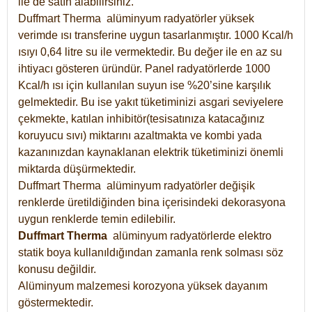
ile de satın alabilirsiniz.
Duffmart Therma alüminyum radyatörler yüksek
verimde ısı transferine uygun tasarlanmıştır. 1000 Kcal/h
ısıyı 0,64 litre su ile vermektedir. Bu değer ile en az su
ihtiyacı gösteren üründür. Panel radyatörlerde 1000
Kcal/h ısı için kullanılan suyun ise %20’sine karşılık
gelmektedir. Bu ise yakıt tüketiminizi asgari seviyelere
çekmekte, katılan inhibitör(tesisatınıza katacağınız
koruyucu sıvı) miktarını azaltmakta ve kombi yada
kazanınızdan kaynaklanan elektrik tüketiminizi önemli
miktarda düşürmektedir.
Duffmart Therma alüminyum radyatörler değişik
renklerde üretildiğinden bina içerisindeki dekorasyona
uygun renklerde temin edilebilir.
Duffmart
Therma
alüminyum radyatörlerde elektro
statik boya kullanıldığından zamanla renk solması söz
konusu değildir.
Alüminyum malzemesi korozyona yüksek dayanım
göstermektedir.