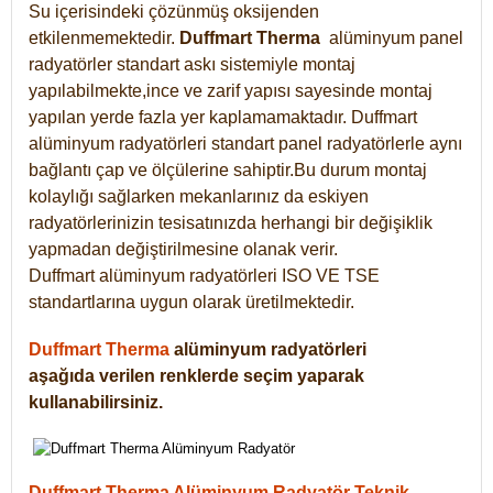
Su içerisindeki çözünmüş oksijenden
etkilenmemektedir.
Duffmart
Therma
alüminyum panel
radyatörler standart askı sistemiyle montaj
yapılabilmekte,ince ve zarif yapısı sayesinde montaj
yapılan yerde fazla yer kaplamamaktadır. Duffmart
alüminyum radyatörleri standart panel radyatörlerle aynı
bağlantı çap ve ölçülerine sahiptir.Bu durum montaj
kolaylığı sağlarken mekanlarınız da eskiyen
radyatörlerinizin tesisatınızda herhangi bir değişiklik
yapmadan değiştirilmesine olanak verir.
Duffmart alüminyum radyatörleri ISO VE TSE
standartlarına uygun olarak üretilmektedir.
Duffmart Therma
alüminyum radyatörleri
aşağıda verilen renklerde seçim yaparak
kullanabilirsiniz.
Duffmart Therma Alüminyum Radyatör Teknik