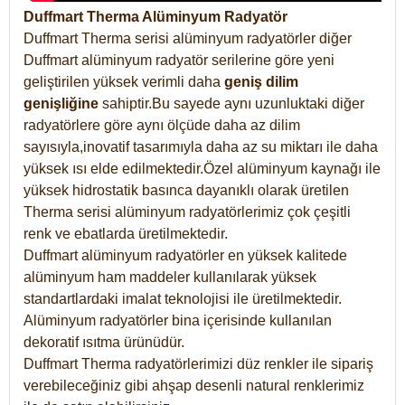
Duffmart Therma Alüminyum Radyatör
Duffmart Therma serisi alüminyum radyatörler diğer
Duffmart alüminyum radyatör serilerine göre yeni
geliştirilen yüksek verimli daha
geniş dilim
genişliğine
sahiptir.Bu sayede aynı uzunluktaki diğer
radyatörlere göre aynı ölçüde daha az dilim
sayısıyla,inovatif tasarımıyla daha az su miktarı ile daha
yüksek ısı elde edilmektedir.Özel alüminyum kaynağı ile
yüksek hidrostatik basınca dayanıklı olarak üretilen
Therma serisi alüminyum radyatörlerimiz çok çeşitli
renk ve ebatlarda üretilmektedir.
Duffmart alüminyum radyatörler en yüksek kalitede
alüminyum ham maddeler kullanılarak yüksek
standartlardaki imalat teknolojisi ile üretilmektedir.
Alüminyum radyatörler bina içerisinde kullanılan
dekoratif ısıtma ürünüdür.
Duffmart Therma radyatörlerimizi düz renkler ile sipariş
verebileceğiniz gibi ahşap desenli natural renklerimiz