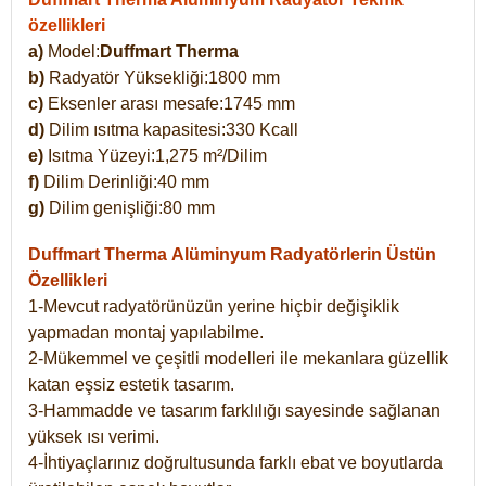
özellikleri
a)
Model:
Duffmart Therma
b)
Radyatör Yüksekliği:1800 mm
c)
Eksenler arası mesafe:1745 mm
d)
Dilim ısıtma kapasitesi:330 Kcall
e)
Isıtma Yüzeyi:1,275 m²/Dilim
f)
Dilim Derinliği:40 mm
g)
Dilim genişliği:80 mm
Duffmart Therma
Alüminyum Radyatörlerin Üstün
Özellikleri
1-Mevcut radyatörünüzün yerine hiçbir değişiklik
yapmadan montaj yapılabilme.
2-Mükemmel ve çeşitli modelleri ile mekanlara güzellik
katan eşsiz estetik tasarım.
3-Hammadde ve tasarım farklılığı sayesinde sağlanan
yüksek ısı verimi.
4-İhtiyaçlarınız doğrultusunda farklı ebat ve boyutlarda