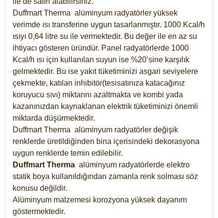
ile de satın alabilirsiniz.
Duffmart Therma alüminyum radyatörler yüksek
verimde ısı transferine uygun tasarlanmıştır. 1000 Kcal/h
ısıyı 0,64 litre su ile vermektedir. Bu değer ile en az su
ihtiyacı gösteren üründür. Panel radyatörlerde 1000
Kcal/h ısı için kullanılan suyun ise %20’sine karşılık
gelmektedir. Bu ise yakıt tüketiminizi asgari seviyelere
çekmekte, katılan inhibitör(tesisatınıza katacağınız
koruyucu sıvı) miktarını azaltmakta ve kombi yada
kazanınızdan kaynaklanan elektrik tüketiminizi önemli
miktarda düşürmektedir.
Duffmart Therma alüminyum radyatörler değişik
renklerde üretildiğinden bina içerisindeki dekorasyona
uygun renklerde temin edilebilir.
Duffmart
Therma
alüminyum radyatörlerde elektro
statik boya kullanıldığından zamanla renk solması söz
konusu değildir.
Alüminyum malzemesi korozyona yüksek dayanım
göstermektedir.