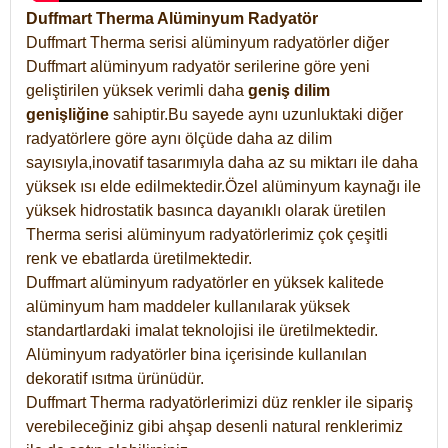
Duffmart Therma Alüminyum Radyatör
Duffmart Therma serisi alüminyum radyatörler diğer
Duffmart alüminyum radyatör serilerine göre yeni
geliştirilen yüksek verimli daha
geniş dilim
genişliğine
sahiptir.Bu sayede aynı uzunluktaki diğer
radyatörlere göre aynı ölçüde daha az dilim
sayısıyla,inovatif tasarımıyla daha az su miktarı ile daha
yüksek ısı elde edilmektedir.Özel alüminyum kaynağı ile
yüksek hidrostatik basınca dayanıklı olarak üretilen
Therma serisi alüminyum radyatörlerimiz çok çeşitli
renk ve ebatlarda üretilmektedir.
Duffmart alüminyum radyatörler en yüksek kalitede
alüminyum ham maddeler kullanılarak yüksek
standartlardaki imalat teknolojisi ile üretilmektedir.
Alüminyum radyatörler bina içerisinde kullanılan
dekoratif ısıtma ürünüdür.
Duffmart Therma radyatörlerimizi düz renkler ile sipariş
verebileceğiniz gibi ahşap desenli natural renklerimiz