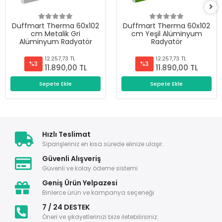
Duffmart Therma 60x102
Duffmart Therma 60x102
cm Metalik Gri
cm Yeşil Alüminyum
Alüminyum Radyatör
Radyatör
12.257,73 TL
12.257,73 TL
%3
%3
11.890,00 TL
11.890,00 TL
Sepete Ekle
Sepete Ekle
Hızlı Teslimat
Siparişleriniz en kısa sürede elinize ulaşır.
Güvenli Alışveriş
Güvenli ve kolay ödeme sistemi
Geniş Ürün Yelpazesi
Binlerce ürün ve kampanya seçeneği
7 / 24 DESTEK
Öneri ve şikayetlerinizi bize iletebilirsiniz.