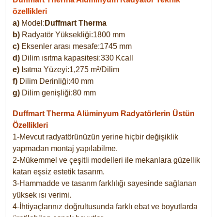
özellikleri
a)
Model:
Duffmart Therma
b)
Radyatör Yüksekliği:1800 mm
c)
Eksenler arası mesafe:1745 mm
d)
Dilim ısıtma kapasitesi:330 Kcall
e)
Isıtma Yüzeyi:1,275 m²/Dilim
f)
Dilim Derinliği:40 mm
g)
Dilim genişliği:80 mm
Duffmart Therma
Alüminyum Radyatörlerin Üstün
Özellikleri
1-Mevcut radyatörünüzün yerine hiçbir değişiklik
yapmadan montaj yapılabilme.
2-Mükemmel ve çeşitli modelleri ile mekanlara güzellik
katan eşsiz estetik tasarım.
3-Hammadde ve tasarım farklılığı sayesinde sağlanan
yüksek ısı verimi.
4-İhtiyaçlarınız doğrultusunda farklı ebat ve boyutlarda