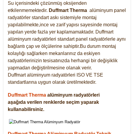
Su içerisindeki çözünmüş oksijenden
etkilenmemektedir.
Duffmart
Therma
alüminyum panel
radyatörler standart askı sistemiyle montaj
yapılabilmekte,ince ve zarif yapısı sayesinde montaj
yapılan yerde fazla yer kaplamamaktadır. Duffmart
alüminyum radyatörleri standart panel radyatörlerle aynı
bağlantı çap ve ölçülerine sahiptir.Bu durum montaj
kolaylığı sağlarken mekanlarınız da eskiyen
radyatörlerinizin tesisatınızda herhangi bir değişiklik
yapmadan değiştirilmesine olanak verir.
Duffmart alüminyum radyatörleri ISO VE TSE
standartlarına uygun olarak üretilmektedir.
Duffmart Therma
alüminyum radyatörleri
aşağıda verilen renklerde seçim yaparak
kullanabilirsiniz.
Duffmart Therma Alüminyum Radyatör Teknik