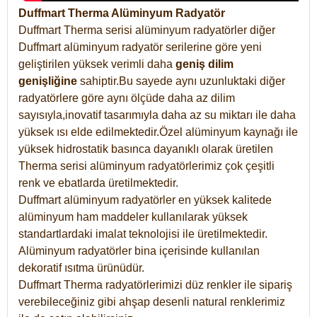
Duffmart Therma Alüminyum Radyatör
Duffmart Therma serisi alüminyum radyatörler diğer
Duffmart alüminyum radyatör serilerine göre yeni
geliştirilen yüksek verimli daha
geniş dilim
genişliğine
sahiptir.Bu sayede aynı uzunluktaki diğer
radyatörlere göre aynı ölçüde daha az dilim
sayısıyla,inovatif tasarımıyla daha az su miktarı ile daha
yüksek ısı elde edilmektedir.Özel alüminyum kaynağı ile
yüksek hidrostatik basınca dayanıklı olarak üretilen
Therma serisi alüminyum radyatörlerimiz çok çeşitli
renk ve ebatlarda üretilmektedir.
Duffmart alüminyum radyatörler en yüksek kalitede
alüminyum ham maddeler kullanılarak yüksek
standartlardaki imalat teknolojisi ile üretilmektedir.
Alüminyum radyatörler bina içerisinde kullanılan
dekoratif ısıtma ürünüdür.
Duffmart Therma radyatörlerimizi düz renkler ile sipariş
verebileceğiniz gibi ahşap desenli natural renklerimiz