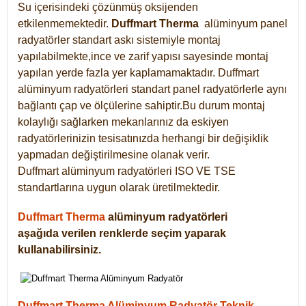
Su içerisindeki çözünmüş oksijenden
etkilenmemektedir.
Duffmart
Therma
alüminyum panel
radyatörler standart askı sistemiyle montaj
yapılabilmekte,ince ve zarif yapısı sayesinde montaj
yapılan yerde fazla yer kaplamamaktadır. Duffmart
alüminyum radyatörleri standart panel radyatörlerle aynı
bağlantı çap ve ölçülerine sahiptir.Bu durum montaj
kolaylığı sağlarken mekanlarınız da eskiyen
radyatörlerinizin tesisatınızda herhangi bir değişiklik
yapmadan değiştirilmesine olanak verir.
Duffmart alüminyum radyatörleri ISO VE TSE
standartlarına uygun olarak üretilmektedir.
Duffmart Therma
alüminyum radyatörleri
aşağıda verilen renklerde seçim yaparak
kullanabilirsiniz.
Duffmart Therma Alüminyum Radyatör Teknik