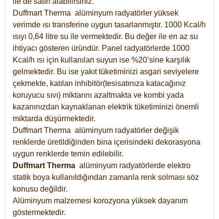
ile de satın alabilirsiniz.
Duffmart Therma alüminyum radyatörler yüksek
verimde ısı transferine uygun tasarlanmıştır. 1000 Kcal/h
ısıyı 0,64 litre su ile vermektedir. Bu değer ile en az su
ihtiyacı gösteren üründür. Panel radyatörlerde 1000
Kcal/h ısı için kullanılan suyun ise %20’sine karşılık
gelmektedir. Bu ise yakıt tüketiminizi asgari seviyelere
çekmekte, katılan inhibitör(tesisatınıza katacağınız
koruyucu sıvı) miktarını azaltmakta ve kombi yada
kazanınızdan kaynaklanan elektrik tüketiminizi önemli
miktarda düşürmektedir.
Duffmart Therma alüminyum radyatörler değişik
renklerde üretildiğinden bina içerisindeki dekorasyona
uygun renklerde temin edilebilir.
Duffmart
Therma
alüminyum radyatörlerde elektro
statik boya kullanıldığından zamanla renk solması söz
konusu değildir.
Alüminyum malzemesi korozyona yüksek dayanım
göstermektedir.