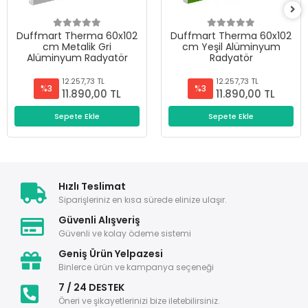
Duffmart Therma 60x102
Duffmart Therma 60x102
cm Metalik Gri
cm Yeşil Alüminyum
Alüminyum Radyatör
Radyatör
12.257,73 TL
12.257,73 TL
%3
%3
11.890,00 TL
11.890,00 TL
Sepete Ekle
Sepete Ekle
Hızlı Teslimat
Siparişleriniz en kısa sürede elinize ulaşır.
Güvenli Alışveriş
Güvenli ve kolay ödeme sistemi
Geniş Ürün Yelpazesi
Binlerce ürün ve kampanya seçeneği
7 / 24 DESTEK
Öneri ve şikayetlerinizi bize iletebilirsiniz.