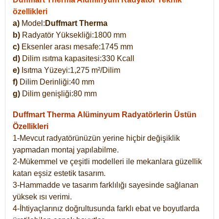
özellikleri
a)
Model:
Duffmart Therma
b)
Radyatör Yüksekliği:1800 mm
c)
Eksenler arası mesafe:1745 mm
d)
Dilim ısıtma kapasitesi:330 Kcall
e)
Isıtma Yüzeyi:1,275 m²/Dilim
f)
Dilim Derinliği:40 mm
g)
Dilim genişliği:80 mm
Duffmart Therma
Alüminyum Radyatörlerin Üstün
Özellikleri
1-Mevcut radyatörünüzün yerine hiçbir değişiklik
yapmadan montaj yapılabilme.
2-Mükemmel ve çeşitli modelleri ile mekanlara güzellik
katan eşsiz estetik tasarım.
3-Hammadde ve tasarım farklılığı sayesinde sağlanan
yüksek ısı verimi.
4-İhtiyaçlarınız doğrultusunda farklı ebat ve boyutlarda