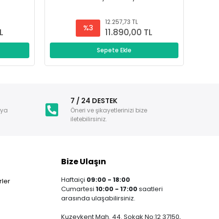
12.257,73 TL
%3
L
11.890,00 TL
Sepete Ekle
i
7 / 24 DESTEK
nya
Öneri ve şikayetlerinizi bize
iletebilirsiniz.
Bize Ulaşın
Haftaiçi
09:00 - 18:00
ler
Cumartesi
10:00 - 17:00
saatleri
arasında ulaşabilirsiniz.
Kuzeykent Mah. 44. Sokak No:12 37150,