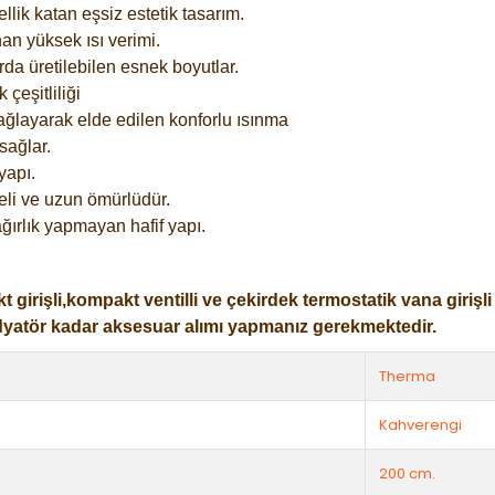
lik katan eşsiz estetik tasarım.
an yüksek ısı verimi.
rda üretilebilen esnek boyutlar.
çeşitliliği
ağlayarak elde edilen konforlu ısınma
sağlar.
yapı.
eli ve uzun ömürlüdür.
ğırlık yapmayan hafif yapı.
işli,kompakt ventilli ve çekirdek termostatik vana girişli ol
dyatör kadar aksesuar alımı yapmanız gerekmektedir.
Therma
Kahverengi
200 cm.