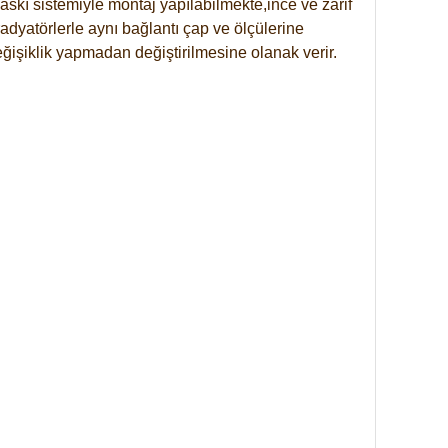
skı sistemiyle montaj yapılabilmekte,ince ve zarif
dyatörlerle aynı bağlantı çap ve ölçülerine
eğişiklik yapmadan değiştirilmesine olanak verir.