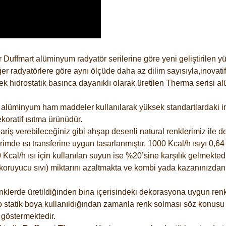
 Duffmart alüminyum radyatör serilerine göre yeni geliştirilen 
er radyatörlere göre aynı ölçüde daha az dilim sayısıyla,inovatif
 hidrostatik basınca dayanıklı olarak üretilen Therma serisi al
alüminyum ham maddeler kullanılarak yüksek standartlardaki imal
koratif ısıtma ürünüdür.
riş verebileceğiniz gibi ahşap desenli natural renklerimiz ile de 
e ısı transferine uygun tasarlanmıştır. 1000 Kcal/h ısıyı 0,64 li
Kcal/h ısı için kullanılan suyun ise %20’sine karşılık gelmektedir
z koruyucu sıvı) miktarını azaltmakta ve kombi yada kazanınızdan
lerde üretildiğinden bina içerisindeki dekorasyona uygun renkle
 statik boya kullanıldığından zamanla renk solması söz konusu d
göstermektedir.