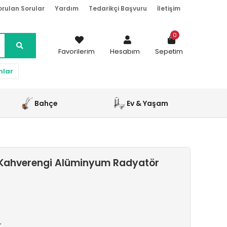
orulan Sorular
Yardım
Tedarikçi Başvuru
İletişim
0
Favorilerim
Hesabım
Sepetim
nlar
Bahçe
Ev & Yaşam
Kahverengi Alüminyum Radyatör
r