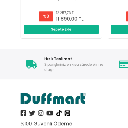
12.257,73 TL
%3
11.890,00 TL
Sepete Ekle
Hızlı Teslimat
Siparişleriniz en kısa sürede elinize
ulaşır.
%100 Güvenli Ödeme