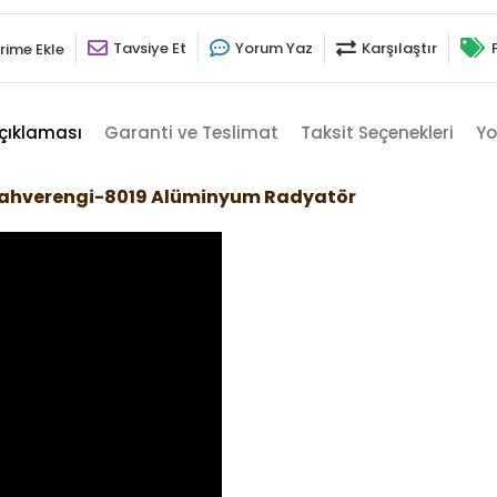
Tavsiye Et
Yorum Yaz
Karşılaştır
rime Ekle
çıklaması
Garanti ve Teslimat
Taksit Seçenekleri
Yo
Kahverengi-8019 Alüminyum Radyatör