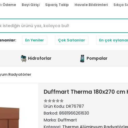
lı Ödeme
Bayi Girişi
Sipariş Takip
Havale Bildirimleri
Sıkça S
ananlar:
En Yeniler
Çok Satanlar
En çok oylana
Hidroforlar
Pompalar
yum Radyatörler
Duffmart Therma 180x270 cm 
Ürün Kodu:
DR76787
Barkod:
8681966261630
Marka:
Duffmart
Kategori:
Therma Alüminyum Radyatörle