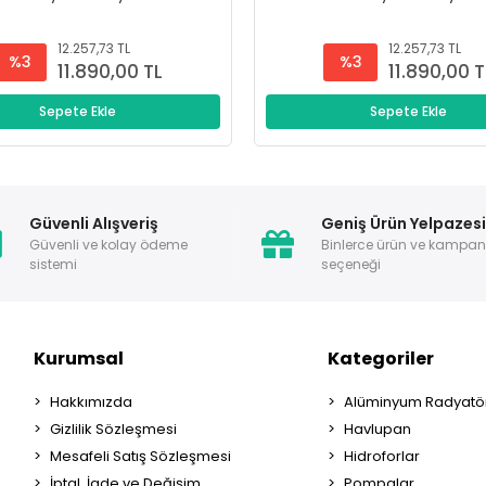
12.257,73 TL
12.257,73 TL
%3
%3
11.890,00 TL
11.890,00 T
Sepete Ekle
Sepete Ekle
Güvenli Alışveriş
Geniş Ürün Yelpazes
Güvenli ve kolay ödeme
Binlerce ürün ve kampa
sistemi
seçeneği
Kurumsal
Kategoriler
Hakkımızda
Alüminyum Radyatör
Gizlilik Sözleşmesi
Havlupan
Mesafeli Satış Sözleşmesi
Hidroforlar
İptal, İade ve Değişim
Pompalar