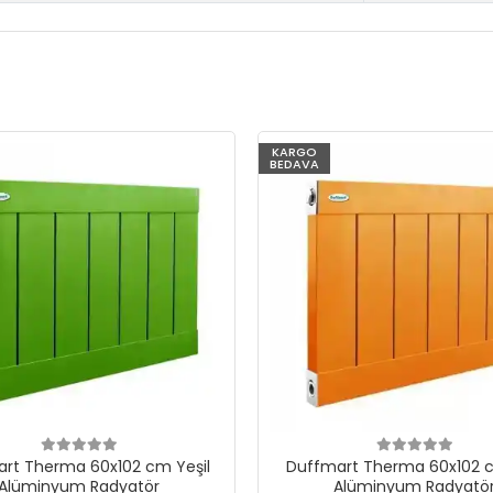
KARGO
BEDAVA
rt Therma 60x102 cm Yeşil
Duffmart Therma 60x102 c
Alüminyum Radyatör
Alüminyum Radyatö