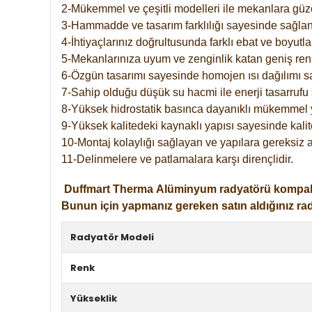
2-Mükemmel ve çeşitli modelleri ile mekanlara güzel
3-Hammadde ve tasarım farklılığı sayesinde sağlan
4-İhtiyaçlarınız doğrultusunda farklı ebat ve boyutla
5-Mekanlarınıza uyum ve zenginlik katan geniş renk 
6-Özgün tasarımı sayesinde homojen ısı dağılımı s
7-Sahip olduğu düşük su hacmi ile enerji tasarrufu 
8-Yüksek hidrostatik basınca dayanıklı mükemmel 
9-Yüksek kalitedeki kaynaklı yapısı sayesinde kalit
10-Montaj kolaylığı sağlayan ve yapılara gereksiz a
11-Delinmelere ve patlamalara karşı dirençlidir.
Duffmart
Therma
Alüminyum radyatörü kompakt gir
Bunun için yapmanız gereken satın aldığınız ra
Radyatör Modeli
Renk
Yükseklik