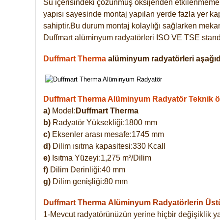
Su içerisindeki çözünmüş oksijenden etkilenmemek
yapısı sayesinde montaj yapılan yerde fazla yer ka
sahiptir.Bu durum montaj kolaylığı sağlarken mekanl
Duffmart alüminyum radyatörleri ISO VE TSE standar
Duffmart Therma
alüminyum radyatörleri aşağıda
Duffmart Therma Alüminyum Radyatör Teknik öze
a)
Model:
Duffmart Therma
b)
Radyatör Yüksekliği:1800 mm
c)
Eksenler arası mesafe:1745 mm
d)
Dilim ısıtma kapasitesi:330 Kcall
e)
Isıtma Yüzeyi:1,275 m²/Dilim
f)
Dilim Derinliği:40 mm
g)
Dilim genişliği:80 mm
Duffmart Therma
Alüminyum Radyatörlerin Üstün
1-Mevcut radyatörünüzün yerine hiçbir değişiklik 