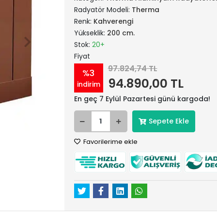
Radyatör Modeli:
Therma
Renk:
Kahverengi
Yükseklik:
200 cm.
Stok:
20+
Fiyat
97.824,74 TL
%3
94.890,00 TL
indirim
En geç 7 Eylül Pazartesi günü kargoda!
Sepete Ekle
Favorilerime ekle