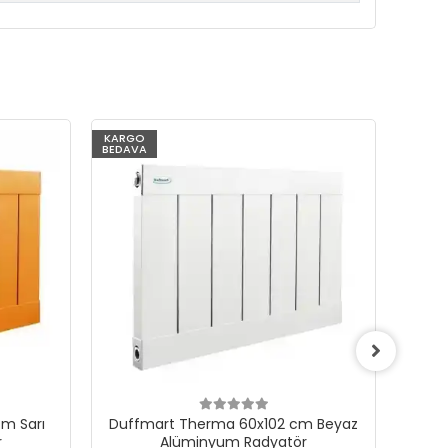
KARGO
KARG
BEDAVA
BEDAV
m Sarı
Duffmart Therma 60x102 cm Beyaz
Du
r
Alüminyum Radyatör