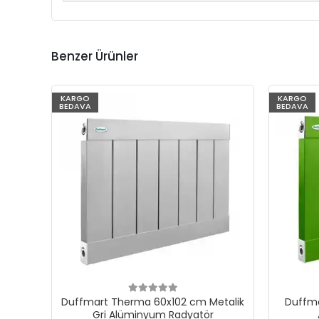
Benzer Ürünler
KARGO
KARGO
BEDAVA
BEDAVA
Duffmart Therma 60x102 cm Metalik
Duffma
Gri Alüminyum Radyatör