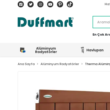
Hız
En Çok Ar
Alüminyum
Havlupan
Radyatörler
Ana Sayfa
Alüminyum Radyatörler
Therma Alümin