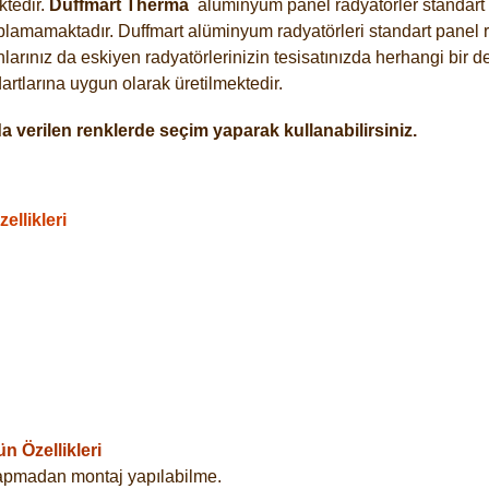
tedir.
Duffmart
Therma
alüminyum panel radyatörler standart a
plamamaktadır. Duffmart alüminyum radyatörleri standart panel ra
arınız da eskiyen radyatörlerinizin tesisatınızda herhangi bir d
tlarına uygun olarak üretilmektedir.
 verilen renklerde seçim yaparak kullanabilirsiniz.
llikleri
 Özellikleri
yapmadan montaj yapılabilme.