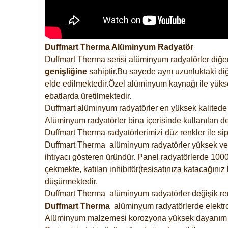
Duffmart Therma Alüminyum Radyatör
Duffmart Therma serisi alüminyum radyatörler diğer
genişliğine
sahiptir.Bu sayede aynı uzunluktaki diğ
elde edilmektedir.Özel alüminyum kaynağı ile yüksek
ebatlarda üretilmektedir.
Duffmart alüminyum radyatörler en yüksek kalitede 
Alüminyum radyatörler bina içerisinde kullanılan de
Duffmart Therma radyatörlerimizi düz renkler ile sipa
Duffmart Therma alüminyum radyatörler yüksek verimd
ihtiyacı gösteren üründür. Panel radyatörlerde 1000 
çekmekte, katılan inhibitör(tesisatınıza katacağını
düşürmektedir.
Duffmart Therma alüminyum radyatörler değişik renk
Duffmart
Therma
alüminyum radyatörlerde elektro
Alüminyum malzemesi korozyona yüksek dayanım 