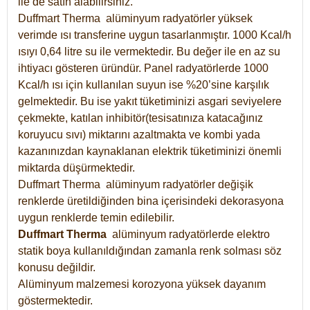
ile de satın alabilirsiniz.
Duffmart Therma alüminyum radyatörler yüksek
verimde ısı transferine uygun tasarlanmıştır. 1000 Kcal/h
ısıyı 0,64 litre su ile vermektedir. Bu değer ile en az su
ihtiyacı gösteren üründür. Panel radyatörlerde 1000
Kcal/h ısı için kullanılan suyun ise %20’sine karşılık
gelmektedir. Bu ise yakıt tüketiminizi asgari seviyelere
çekmekte, katılan inhibitör(tesisatınıza katacağınız
koruyucu sıvı) miktarını azaltmakta ve kombi yada
kazanınızdan kaynaklanan elektrik tüketiminizi önemli
miktarda düşürmektedir.
Duffmart Therma alüminyum radyatörler değişik
renklerde üretildiğinden bina içerisindeki dekorasyona
uygun renklerde temin edilebilir.
Duffmart
Therma
alüminyum radyatörlerde elektro
statik boya kullanıldığından zamanla renk solması söz
konusu değildir.
Alüminyum malzemesi korozyona yüksek dayanım
göstermektedir.