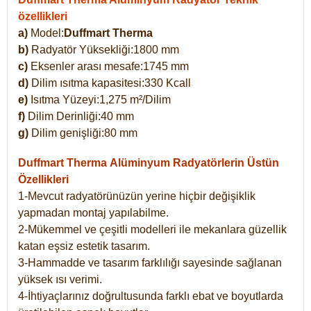
özellikleri
a)
Model:
Duffmart Therma
b)
Radyatör Yüksekliği:1800 mm
c)
Eksenler arası mesafe:1745 mm
d)
Dilim ısıtma kapasitesi:330 Kcall
e)
Isıtma Yüzeyi:1,275 m²/Dilim
f)
Dilim Derinliği:40 mm
g)
Dilim genişliği:80 mm
Duffmart Therma
Alüminyum Radyatörlerin Üstün
Özellikleri
1-Mevcut radyatörünüzün yerine hiçbir değişiklik
yapmadan montaj yapılabilme.
2-Mükemmel ve çeşitli modelleri ile mekanlara güzellik
katan eşsiz estetik tasarım.
3-Hammadde ve tasarım farklılığı sayesinde sağlanan
yüksek ısı verimi.
4-İhtiyaçlarınız doğrultusunda farklı ebat ve boyutlarda