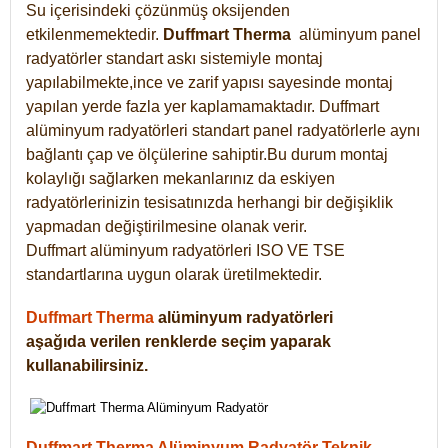
Su içerisindeki çözünmüş oksijenden
etkilenmemektedir.
Duffmart
Therma
alüminyum panel
radyatörler standart askı sistemiyle montaj
yapılabilmekte,ince ve zarif yapısı sayesinde montaj
yapılan yerde fazla yer kaplamamaktadır. Duffmart
alüminyum radyatörleri standart panel radyatörlerle aynı
bağlantı çap ve ölçülerine sahiptir.Bu durum montaj
kolaylığı sağlarken mekanlarınız da eskiyen
radyatörlerinizin tesisatınızda herhangi bir değişiklik
yapmadan değiştirilmesine olanak verir.
Duffmart alüminyum radyatörleri ISO VE TSE
standartlarına uygun olarak üretilmektedir.
Duffmart Therma
alüminyum radyatörleri
aşağıda verilen renklerde seçim yaparak
kullanabilirsiniz.
Duffmart Therma Alüminyum Radyatör Teknik