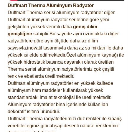
Duffmart Therma Alüminyum Radyatör
Duffmart Therma serisi alüminyum radyatörler diğer
Duffmart alüminyum radyatör serilerine göre yeni
geliştirilen yüksek verimli daha
geniş dilim
genişliğine
sahiptir.Bu sayede aynı uzunluktaki diğer
radyatörlere göre aynı ölçüde daha az dilim
sayısıyla,inovatif tasarımıyla daha az su miktarı ile daha
yüksek ısı elde edilmektedir.Özel alüminyum kaynağı ile
yüksek hidrostatik basınca dayanıklı olarak üretilen
Therma serisi alüminyum radyatörlerimiz çok çeşitli
renk ve ebatlarda üretilmektedir.
Duffmart alüminyum radyatörler en yüksek kalitede
alüminyum ham maddeler kullanılarak yüksek
standartlardaki imalat teknolojisi ile üretilmektedir.
Alüminyum radyatörler bina içerisinde kullanılan
dekoratif ısıtma ürünüdür.
Duffmart Therma radyatörlerimizi düz renkler ile sipariş
verebileceğiniz gibi ahşap desenli natural renklerimiz