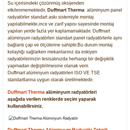
Su içerisindeki çözünmüş oksijenden
etkilenmemektedir.
Duffmart
Therma
alüminyum panel
radyatörler standart askı sistemiyle montaj
yapılabilmekte,ince ve zarif yapısı sayesinde montaj
yapılan yerde fazla yer kaplamamaktadır. Duffmart
alüminyum radyatörleri standart panel radyatörlerle aynı
bağlantı çap ve ölçülerine sahiptir.Bu durum montaj
kolaylığı sağlarken mekanlarınız da eskiyen
radyatörlerinizin tesisatınızda herhangi bir değişiklik
yapmadan değiştirilmesine olanak verir.
Duffmart alüminyum radyatörleri ISO VE TSE
standartlarına uygun olarak üretilmektedir.
Duffmart Therma
alüminyum radyatörleri
aşağıda verilen renklerde seçim yaparak
kullanabilirsiniz.
Duffmart Therma Alüminyum Radyatör Teknik