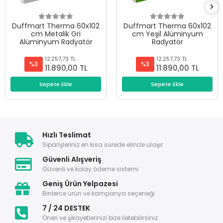
Duffmart Therma 60x102
Duffmart Therma 60x102
cm Metalik Gri
cm Yeşil Alüminyum
Alüminyum Radyatör
Radyatör
12.257,73 TL
12.257,73 TL
%3
%3
11.890,00 TL
11.890,00 TL
Sepete Ekle
Sepete Ekle
Hızlı Teslimat
Siparişleriniz en kısa sürede elinize ulaşır.
Güvenli Alışveriş
Güvenli ve kolay ödeme sistemi
Geniş Ürün Yelpazesi
Binlerce ürün ve kampanya seçeneği
7 / 24 DESTEK
Öneri ve şikayetlerinizi bize iletebilirsiniz.