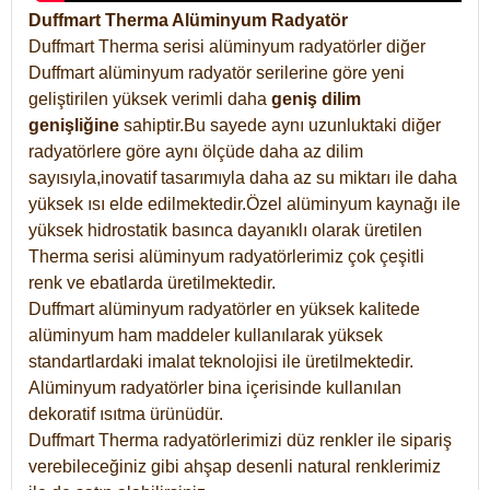
Duffmart Therma Alüminyum Radyatör
Duffmart Therma serisi alüminyum radyatörler diğer
Duffmart alüminyum radyatör serilerine göre yeni
geliştirilen yüksek verimli daha
geniş dilim
genişliğine
sahiptir.Bu sayede aynı uzunluktaki diğer
radyatörlere göre aynı ölçüde daha az dilim
sayısıyla,inovatif tasarımıyla daha az su miktarı ile daha
yüksek ısı elde edilmektedir.Özel alüminyum kaynağı ile
yüksek hidrostatik basınca dayanıklı olarak üretilen
Therma serisi alüminyum radyatörlerimiz çok çeşitli
renk ve ebatlarda üretilmektedir.
Duffmart alüminyum radyatörler en yüksek kalitede
alüminyum ham maddeler kullanılarak yüksek
standartlardaki imalat teknolojisi ile üretilmektedir.
Alüminyum radyatörler bina içerisinde kullanılan
dekoratif ısıtma ürünüdür.
Duffmart Therma radyatörlerimizi düz renkler ile sipariş
verebileceğiniz gibi ahşap desenli natural renklerimiz