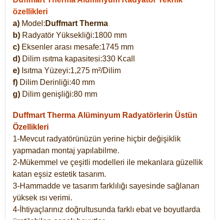
özellikleri
a)
Model:
Duffmart Therma
b)
Radyatör Yüksekliği:1800 mm
c)
Eksenler arası mesafe:1745 mm
d)
Dilim ısıtma kapasitesi:330 Kcall
e)
Isıtma Yüzeyi:1,275 m²/Dilim
f)
Dilim Derinliği:40 mm
g)
Dilim genişliği:80 mm
Duffmart Therma
Alüminyum Radyatörlerin Üstün
Özellikleri
1-Mevcut radyatörünüzün yerine hiçbir değişiklik
yapmadan montaj yapılabilme.
2-Mükemmel ve çeşitli modelleri ile mekanlara güzellik
katan eşsiz estetik tasarım.
3-Hammadde ve tasarım farklılığı sayesinde sağlanan
yüksek ısı verimi.
4-İhtiyaçlarınız doğrultusunda farklı ebat ve boyutlarda