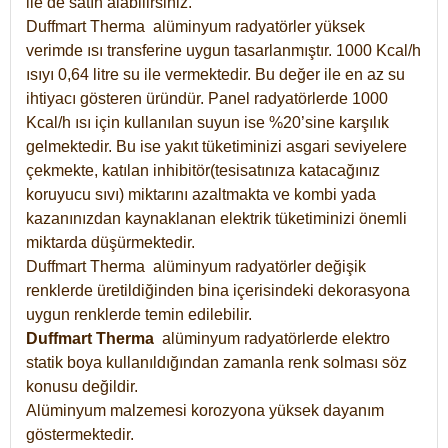
ile de satın alabilirsiniz.
Duffmart Therma alüminyum radyatörler yüksek
verimde ısı transferine uygun tasarlanmıştır. 1000 Kcal/h
ısıyı 0,64 litre su ile vermektedir. Bu değer ile en az su
ihtiyacı gösteren üründür. Panel radyatörlerde 1000
Kcal/h ısı için kullanılan suyun ise %20’sine karşılık
gelmektedir. Bu ise yakıt tüketiminizi asgari seviyelere
çekmekte, katılan inhibitör(tesisatınıza katacağınız
koruyucu sıvı) miktarını azaltmakta ve kombi yada
kazanınızdan kaynaklanan elektrik tüketiminizi önemli
miktarda düşürmektedir.
Duffmart Therma alüminyum radyatörler değişik
renklerde üretildiğinden bina içerisindeki dekorasyona
uygun renklerde temin edilebilir.
Duffmart
Therma
alüminyum radyatörlerde elektro
statik boya kullanıldığından zamanla renk solması söz
konusu değildir.
Alüminyum malzemesi korozyona yüksek dayanım
göstermektedir.