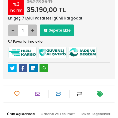
36.278,35 TL
%3
35.190,00 TL
indirim
En geç 7 Eylül Pazartesi günü kargoda!
Sepete Ekle
Favorilerime ekle
Ürün Açıklaması
Garanti ve Teslimat
Taksit Seçenekleri