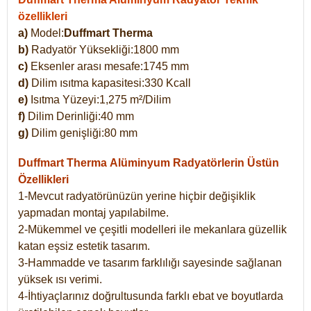
özellikleri
a)
Model:
Duffmart Therma
b)
Radyatör Yüksekliği:1800 mm
c)
Eksenler arası mesafe:1745 mm
d)
Dilim ısıtma kapasitesi:330 Kcall
e)
Isıtma Yüzeyi:1,275 m²/Dilim
f)
Dilim Derinliği:40 mm
g)
Dilim genişliği:80 mm
Duffmart Therma
Alüminyum Radyatörlerin Üstün
Özellikleri
1-Mevcut radyatörünüzün yerine hiçbir değişiklik
yapmadan montaj yapılabilme.
2-Mükemmel ve çeşitli modelleri ile mekanlara güzellik
katan eşsiz estetik tasarım.
3-Hammadde ve tasarım farklılığı sayesinde sağlanan
yüksek ısı verimi.
4-İhtiyaçlarınız doğrultusunda farklı ebat ve boyutlarda