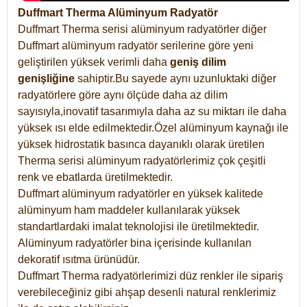
Duffmart Therma Alüminyum Radyatör
Duffmart Therma serisi alüminyum radyatörler diğer
Duffmart alüminyum radyatör serilerine göre yeni
geliştirilen yüksek verimli daha
geniş dilim
genişliğine
sahiptir.Bu sayede aynı uzunluktaki diğer
radyatörlere göre aynı ölçüde daha az dilim
sayısıyla,inovatif tasarımıyla daha az su miktarı ile daha
yüksek ısı elde edilmektedir.Özel alüminyum kaynağı ile
yüksek hidrostatik basınca dayanıklı olarak üretilen
Therma serisi alüminyum radyatörlerimiz çok çeşitli
renk ve ebatlarda üretilmektedir.
Duffmart alüminyum radyatörler en yüksek kalitede
alüminyum ham maddeler kullanılarak yüksek
standartlardaki imalat teknolojisi ile üretilmektedir.
Alüminyum radyatörler bina içerisinde kullanılan
dekoratif ısıtma ürünüdür.
Duffmart Therma radyatörlerimizi düz renkler ile sipariş
verebileceğiniz gibi ahşap desenli natural renklerimiz