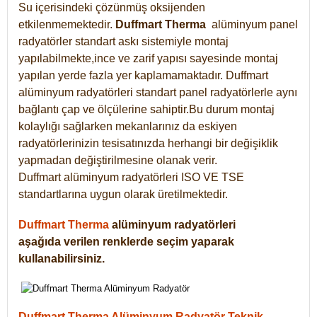
Su içerisindeki çözünmüş oksijenden
etkilenmemektedir.
Duffmart
Therma
alüminyum panel
radyatörler standart askı sistemiyle montaj
yapılabilmekte,ince ve zarif yapısı sayesinde montaj
yapılan yerde fazla yer kaplamamaktadır. Duffmart
alüminyum radyatörleri standart panel radyatörlerle aynı
bağlantı çap ve ölçülerine sahiptir.Bu durum montaj
kolaylığı sağlarken mekanlarınız da eskiyen
radyatörlerinizin tesisatınızda herhangi bir değişiklik
yapmadan değiştirilmesine olanak verir.
Duffmart alüminyum radyatörleri ISO VE TSE
standartlarına uygun olarak üretilmektedir.
Duffmart Therma
alüminyum radyatörleri
aşağıda verilen renklerde seçim yaparak
kullanabilirsiniz.
Duffmart Therma Alüminyum Radyatör Teknik