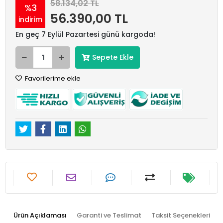
58.134,02 TL
%3
56.390,00 TL
indirim
En geç 7 Eylül Pazartesi günü kargoda!
Sepete Ekle
Favorilerime ekle
Ürün Açıklaması
Garanti ve Teslimat
Taksit Seçenekleri