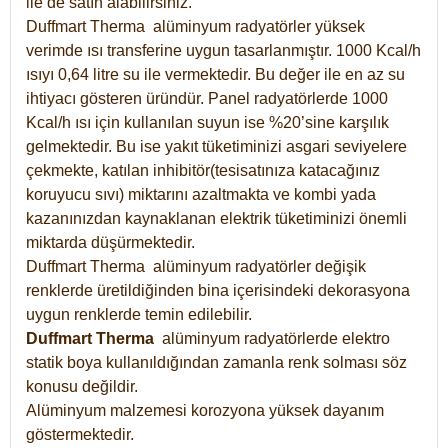
ile de satın alabilirsiniz.
Duffmart Therma alüminyum radyatörler yüksek
verimde ısı transferine uygun tasarlanmıştır. 1000 Kcal/h
ısıyı 0,64 litre su ile vermektedir. Bu değer ile en az su
ihtiyacı gösteren üründür. Panel radyatörlerde 1000
Kcal/h ısı için kullanılan suyun ise %20’sine karşılık
gelmektedir. Bu ise yakıt tüketiminizi asgari seviyelere
çekmekte, katılan inhibitör(tesisatınıza katacağınız
koruyucu sıvı) miktarını azaltmakta ve kombi yada
kazanınızdan kaynaklanan elektrik tüketiminizi önemli
miktarda düşürmektedir.
Duffmart Therma alüminyum radyatörler değişik
renklerde üretildiğinden bina içerisindeki dekorasyona
uygun renklerde temin edilebilir.
Duffmart
Therma
alüminyum radyatörlerde elektro
statik boya kullanıldığından zamanla renk solması söz
konusu değildir.
Alüminyum malzemesi korozyona yüksek dayanım
göstermektedir.