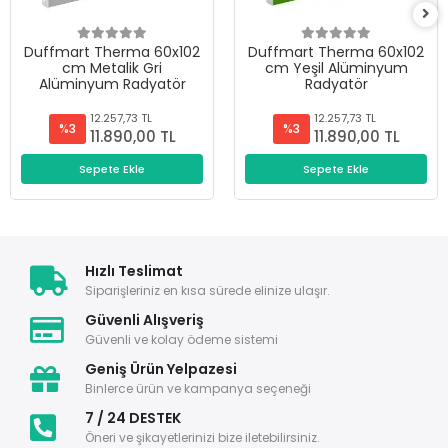
Duffmart Therma 60x102
Duffmart Therma 60x102
cm Metalik Gri
cm Yeşil Alüminyum
Alüminyum Radyatör
Radyatör
12.257,73 TL
12.257,73 TL
%3
%3
11.890,00 TL
11.890,00 TL
Sepete Ekle
Sepete Ekle
Hızlı Teslimat
Siparişleriniz en kısa sürede elinize ulaşır.
Güvenli Alışveriş
Güvenli ve kolay ödeme sistemi
Geniş Ürün Yelpazesi
Binlerce ürün ve kampanya seçeneği
7 / 24 DESTEK
Öneri ve şikayetlerinizi bize iletebilirsiniz.