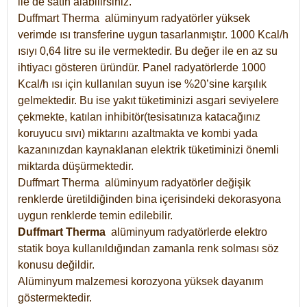
ile de satın alabilirsiniz.
Duffmart Therma alüminyum radyatörler yüksek
verimde ısı transferine uygun tasarlanmıştır. 1000 Kcal/h
ısıyı 0,64 litre su ile vermektedir. Bu değer ile en az su
ihtiyacı gösteren üründür. Panel radyatörlerde 1000
Kcal/h ısı için kullanılan suyun ise %20’sine karşılık
gelmektedir. Bu ise yakıt tüketiminizi asgari seviyelere
çekmekte, katılan inhibitör(tesisatınıza katacağınız
koruyucu sıvı) miktarını azaltmakta ve kombi yada
kazanınızdan kaynaklanan elektrik tüketiminizi önemli
miktarda düşürmektedir.
Duffmart Therma alüminyum radyatörler değişik
renklerde üretildiğinden bina içerisindeki dekorasyona
uygun renklerde temin edilebilir.
Duffmart
Therma
alüminyum radyatörlerde elektro
statik boya kullanıldığından zamanla renk solması söz
konusu değildir.
Alüminyum malzemesi korozyona yüksek dayanım
göstermektedir.