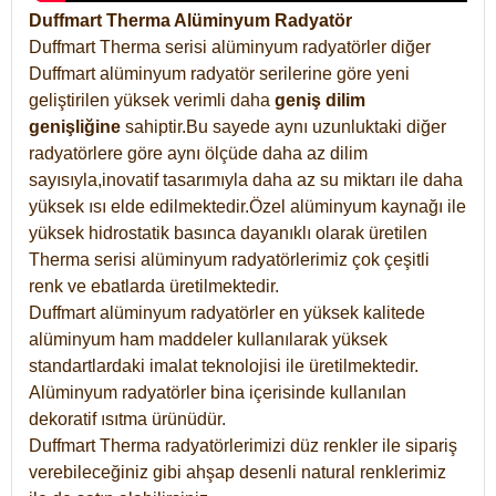
Duffmart Therma Alüminyum Radyatör
Duffmart Therma serisi alüminyum radyatörler diğer
Duffmart alüminyum radyatör serilerine göre yeni
geliştirilen yüksek verimli daha
geniş dilim
genişliğine
sahiptir.Bu sayede aynı uzunluktaki diğer
radyatörlere göre aynı ölçüde daha az dilim
sayısıyla,inovatif tasarımıyla daha az su miktarı ile daha
yüksek ısı elde edilmektedir.Özel alüminyum kaynağı ile
yüksek hidrostatik basınca dayanıklı olarak üretilen
Therma serisi alüminyum radyatörlerimiz çok çeşitli
renk ve ebatlarda üretilmektedir.
Duffmart alüminyum radyatörler en yüksek kalitede
alüminyum ham maddeler kullanılarak yüksek
standartlardaki imalat teknolojisi ile üretilmektedir.
Alüminyum radyatörler bina içerisinde kullanılan
dekoratif ısıtma ürünüdür.
Duffmart Therma radyatörlerimizi düz renkler ile sipariş
verebileceğiniz gibi ahşap desenli natural renklerimiz