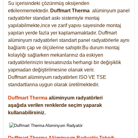
Su içerisindeki çözünmüş oksijenden
etkilenmemektedir.
Duffmart
Therma
alüminyum panel
radyatörler standart askı sistemiyle montaj
yapılabilmekte,ince ve zarif yapısı sayesinde montaj
yapılan yerde fazla yer kaplamamaktadır. Duffmart
alüminyum radyatörleri standart panel radyatörlerle aynı
bağlantı çap ve ölçülerine sahiptir.Bu durum montaj
kolaylığı sağlarken mekanlarınız da eskiyen
radyatörlerinizin tesisatınızda herhangi bir değişiklik
yapmadan değiştirilmesine olanak verir.
Duffmart alüminyum radyatörleri ISO VE TSE
standartlarına uygun olarak üretilmektedir.
Duffmart Therma
alüminyum radyatörleri
aşağıda verilen renklerde seçim yaparak
kullanabilirsiniz.
Duffmart Therma Alüminyum Radyatör Teknik