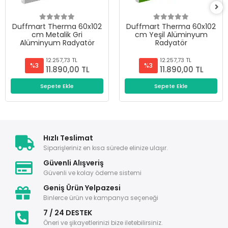
Duffmart Therma 60x102
Duffmart Therma 60x102
cm Metalik Gri
cm Yeşil Alüminyum
Alüminyum Radyatör
Radyatör
12.257,73 TL
12.257,73 TL
%3
%3
11.890,00 TL
11.890,00 TL
Sepete Ekle
Sepete Ekle
Hızlı Teslimat
Siparişleriniz en kısa sürede elinize ulaşır.
Güvenli Alışveriş
Güvenli ve kolay ödeme sistemi
Geniş Ürün Yelpazesi
Binlerce ürün ve kampanya seçeneği
7 / 24 DESTEK
Öneri ve şikayetlerinizi bize iletebilirsiniz.