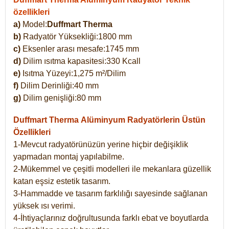
özellikleri
a)
Model:
Duffmart Therma
b)
Radyatör Yüksekliği:1800 mm
c)
Eksenler arası mesafe:1745 mm
d)
Dilim ısıtma kapasitesi:330 Kcall
e)
Isıtma Yüzeyi:1,275 m²/Dilim
f)
Dilim Derinliği:40 mm
g)
Dilim genişliği:80 mm
Duffmart Therma
Alüminyum Radyatörlerin Üstün
Özellikleri
1-Mevcut radyatörünüzün yerine hiçbir değişiklik
yapmadan montaj yapılabilme.
2-Mükemmel ve çeşitli modelleri ile mekanlara güzellik
katan eşsiz estetik tasarım.
3-Hammadde ve tasarım farklılığı sayesinde sağlanan
yüksek ısı verimi.
4-İhtiyaçlarınız doğrultusunda farklı ebat ve boyutlarda