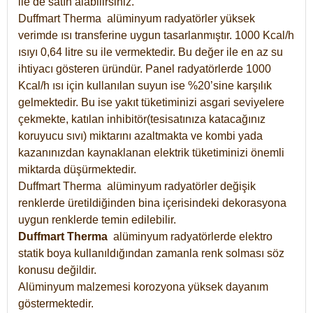
ile de satın alabilirsiniz.
Duffmart Therma alüminyum radyatörler yüksek
verimde ısı transferine uygun tasarlanmıştır. 1000 Kcal/h
ısıyı 0,64 litre su ile vermektedir. Bu değer ile en az su
ihtiyacı gösteren üründür. Panel radyatörlerde 1000
Kcal/h ısı için kullanılan suyun ise %20’sine karşılık
gelmektedir. Bu ise yakıt tüketiminizi asgari seviyelere
çekmekte, katılan inhibitör(tesisatınıza katacağınız
koruyucu sıvı) miktarını azaltmakta ve kombi yada
kazanınızdan kaynaklanan elektrik tüketiminizi önemli
miktarda düşürmektedir.
Duffmart Therma alüminyum radyatörler değişik
renklerde üretildiğinden bina içerisindeki dekorasyona
uygun renklerde temin edilebilir.
Duffmart
Therma
alüminyum radyatörlerde elektro
statik boya kullanıldığından zamanla renk solması söz
konusu değildir.
Alüminyum malzemesi korozyona yüksek dayanım
göstermektedir.