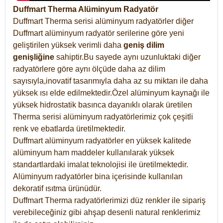
Duffmart Therma Alüminyum Radyatör
Duffmart Therma serisi alüminyum radyatörler diğer
Duffmart alüminyum radyatör serilerine göre yeni
geliştirilen yüksek verimli daha
geniş dilim
genişliğine
sahiptir.Bu sayede aynı uzunluktaki diğer
radyatörlere göre aynı ölçüde daha az dilim
sayısıyla,inovatif tasarımıyla daha az su miktarı ile daha
yüksek ısı elde edilmektedir.Özel alüminyum kaynağı ile
yüksek hidrostatik basınca dayanıklı olarak üretilen
Therma serisi alüminyum radyatörlerimiz çok çeşitli
renk ve ebatlarda üretilmektedir.
Duffmart alüminyum radyatörler en yüksek kalitede
alüminyum ham maddeler kullanılarak yüksek
standartlardaki imalat teknolojisi ile üretilmektedir.
Alüminyum radyatörler bina içerisinde kullanılan
dekoratif ısıtma ürünüdür.
Duffmart Therma radyatörlerimizi düz renkler ile sipariş
verebileceğiniz gibi ahşap desenli natural renklerimiz