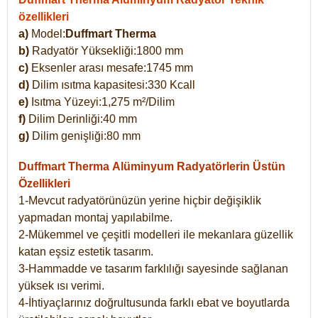
özellikleri
a)
Model:
Duffmart Therma
b)
Radyatör Yüksekliği:1800 mm
c)
Eksenler arası mesafe:1745 mm
d)
Dilim ısıtma kapasitesi:330 Kcall
e)
Isıtma Yüzeyi:1,275 m²/Dilim
f)
Dilim Derinliği:40 mm
g)
Dilim genişliği:80 mm
Duffmart Therma
Alüminyum Radyatörlerin Üstün
Özellikleri
1-Mevcut radyatörünüzün yerine hiçbir değişiklik
yapmadan montaj yapılabilme.
2-Mükemmel ve çeşitli modelleri ile mekanlara güzellik
katan eşsiz estetik tasarım.
3-Hammadde ve tasarım farklılığı sayesinde sağlanan
yüksek ısı verimi.
4-İhtiyaçlarınız doğrultusunda farklı ebat ve boyutlarda