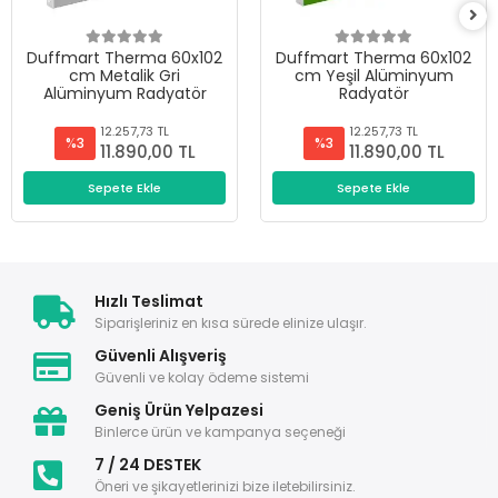
Duffmart Therma 60x102
Duffmart Therma 60x102
cm Metalik Gri
cm Yeşil Alüminyum
Alüminyum Radyatör
Radyatör
12.257,73 TL
12.257,73 TL
%3
%3
11.890,00 TL
11.890,00 TL
Sepete Ekle
Sepete Ekle
Hızlı Teslimat
Siparişleriniz en kısa sürede elinize ulaşır.
Güvenli Alışveriş
Güvenli ve kolay ödeme sistemi
Geniş Ürün Yelpazesi
Binlerce ürün ve kampanya seçeneği
7 / 24 DESTEK
Öneri ve şikayetlerinizi bize iletebilirsiniz.