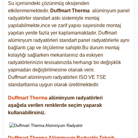
Su içerisindeki çözünmüş oksijenden
etkilenmemektedir.
Duffmart
Therma
alüminyum panel
radyatörler standart askı sistemiyle montaj
yapılabilmekte,ince ve zarif yapısı sayesinde montaj
yapılan yerde fazla yer kaplamamaktadır. Duffmart
alüminyum radyatörleri standart panel radyatörlerle aynı
bağlantı çap ve ölçülerine sahiptir.Bu durum montaj
kolaylığı sağlarken mekanlarınız da eskiyen
radyatörlerinizin tesisatınızda herhangi bir değişiklik
yapmadan değiştirilmesine olanak verir.
Duffmart alüminyum radyatörleri ISO VE TSE
standartlarına uygun olarak üretilmektedir.
Duffmart Therma
alüminyum radyatörleri
aşağıda verilen renklerde seçim yaparak
kullanabilirsiniz.
Duffmart Therma Alüminyum Radyatör Teknik