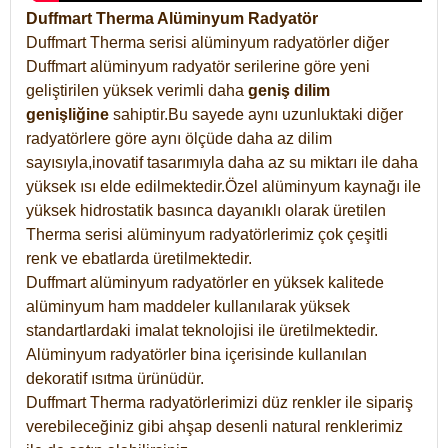
Duffmart Therma Alüminyum Radyatör
Duffmart Therma serisi alüminyum radyatörler diğer
Duffmart alüminyum radyatör serilerine göre yeni
geliştirilen yüksek verimli daha
geniş dilim
genişliğine
sahiptir.Bu sayede aynı uzunluktaki diğer
radyatörlere göre aynı ölçüde daha az dilim
sayısıyla,inovatif tasarımıyla daha az su miktarı ile daha
yüksek ısı elde edilmektedir.Özel alüminyum kaynağı ile
yüksek hidrostatik basınca dayanıklı olarak üretilen
Therma serisi alüminyum radyatörlerimiz çok çeşitli
renk ve ebatlarda üretilmektedir.
Duffmart alüminyum radyatörler en yüksek kalitede
alüminyum ham maddeler kullanılarak yüksek
standartlardaki imalat teknolojisi ile üretilmektedir.
Alüminyum radyatörler bina içerisinde kullanılan
dekoratif ısıtma ürünüdür.
Duffmart Therma radyatörlerimizi düz renkler ile sipariş
verebileceğiniz gibi ahşap desenli natural renklerimiz