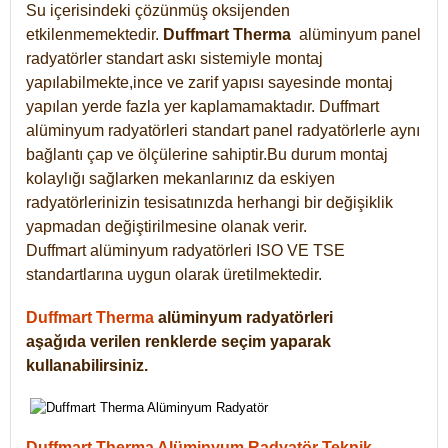
Su içerisindeki çözünmüş oksijenden
etkilenmemektedir.
Duffmart
Therma
alüminyum panel
radyatörler standart askı sistemiyle montaj
yapılabilmekte,ince ve zarif yapısı sayesinde montaj
yapılan yerde fazla yer kaplamamaktadır. Duffmart
alüminyum radyatörleri standart panel radyatörlerle aynı
bağlantı çap ve ölçülerine sahiptir.Bu durum montaj
kolaylığı sağlarken mekanlarınız da eskiyen
radyatörlerinizin tesisatınızda herhangi bir değişiklik
yapmadan değiştirilmesine olanak verir.
Duffmart alüminyum radyatörleri ISO VE TSE
standartlarına uygun olarak üretilmektedir.
Duffmart Therma
alüminyum radyatörleri
aşağıda verilen renklerde seçim yaparak
kullanabilirsiniz.
Duffmart Therma Alüminyum Radyatör Teknik