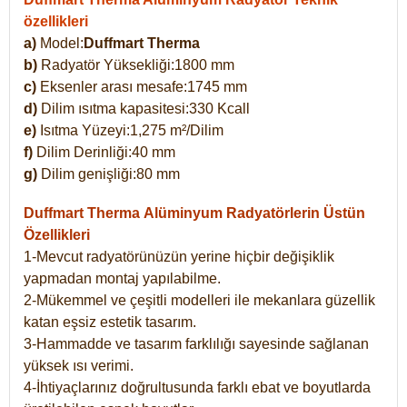
özellikleri
a)
Model:
Duffmart Therma
b)
Radyatör Yüksekliği:1800 mm
c)
Eksenler arası mesafe:1745 mm
d)
Dilim ısıtma kapasitesi:330 Kcall
e)
Isıtma Yüzeyi:1,275 m²/Dilim
f)
Dilim Derinliği:40 mm
g)
Dilim genişliği:80 mm
Duffmart Therma
Alüminyum Radyatörlerin Üstün
Özellikleri
1-Mevcut radyatörünüzün yerine hiçbir değişiklik
yapmadan montaj yapılabilme.
2-Mükemmel ve çeşitli modelleri ile mekanlara güzellik
katan eşsiz estetik tasarım.
3-Hammadde ve tasarım farklılığı sayesinde sağlanan
yüksek ısı verimi.
4-İhtiyaçlarınız doğrultusunda farklı ebat ve boyutlarda