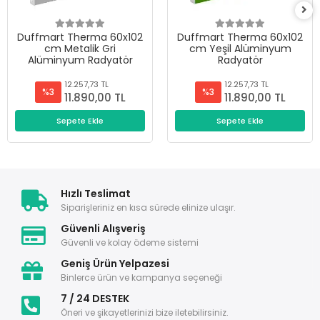
Duffmart Therma 60x102
Duffmart Therma 60x102
cm Metalik Gri
cm Yeşil Alüminyum
Alüminyum Radyatör
Radyatör
12.257,73 TL
12.257,73 TL
%3
%3
11.890,00 TL
11.890,00 TL
Sepete Ekle
Sepete Ekle
Hızlı Teslimat
Siparişleriniz en kısa sürede elinize ulaşır.
Güvenli Alışveriş
Güvenli ve kolay ödeme sistemi
Geniş Ürün Yelpazesi
Binlerce ürün ve kampanya seçeneği
7 / 24 DESTEK
Öneri ve şikayetlerinizi bize iletebilirsiniz.