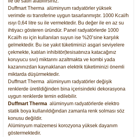
ile de satın alabilirsiniz.
Duffmart Therma alüminyum radyatörler yüksek
verimde ısı transferine uygun tasarlanmıştır. 1000 Kcal/h
ısıyı 0,64 litre su ile vermektedir. Bu değer ile en az su
ihtiyacı gösteren üründür. Panel radyatörlerde 1000
Kcal/h ısı için kullanılan suyun ise %20’sine karşılık
gelmektedir. Bu ise yakıt tüketiminizi asgari seviyelere
çekmekte, katılan inhibitör(tesisatınıza katacağınız
koruyucu sıvı) miktarını azaltmakta ve kombi yada
kazanınızdan kaynaklanan elektrik tüketiminizi önemli
miktarda düşürmektedir.
Duffmart Therma alüminyum radyatörler değişik
renklerde üretildiğinden bina içerisindeki dekorasyona
uygun renklerde temin edilebilir.
Duffmart
Therma
alüminyum radyatörlerde elektro
statik boya kullanıldığından zamanla renk solması söz
konusu değildir.
Alüminyum malzemesi korozyona yüksek dayanım
göstermektedir.