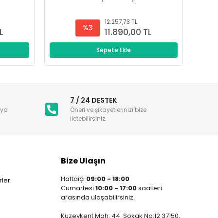
12.257,73 TL
%3
L
11.890,00 TL
Sepete Ekle
i
7 / 24 DESTEK
nya
Öneri ve şikayetlerinizi bize
iletebilirsiniz.
Bize Ulaşın
Haftaiçi
09:00 - 18:00
ler
Cumartesi
10:00 - 17:00
saatleri
arasında ulaşabilirsiniz.
Kuzeykent Mah. 44. Sokak No:12 37150,