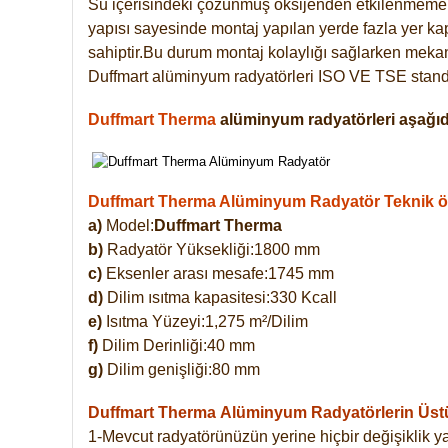
Su içerisindeki çözünmüş oksijenden etkilenmemek
yapısı sayesinde montaj yapılan yerde fazla yer ka
sahiptir.Bu durum montaj kolaylığı sağlarken mekanl
Duffmart alüminyum radyatörleri ISO VE TSE standar
Duffmart Therma
alüminyum radyatörleri aşağıda
Duffmart Therma Alüminyum Radyatör Teknik öze
a)
Model:
Duffmart Therma
b)
Radyatör Yüksekliği:1800 mm
c)
Eksenler arası mesafe:1745 mm
d)
Dilim ısıtma kapasitesi:330 Kcall
e)
Isıtma Yüzeyi:1,275 m²/Dilim
f)
Dilim Derinliği:40 mm
g)
Dilim genişliği:80 mm
Duffmart Therma
Alüminyum Radyatörlerin Üstün
1-Mevcut radyatörünüzün yerine hiçbir değişiklik 