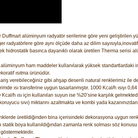
 Duffmart alüminyum radyatör serilerine göre yeni geliştirilen 
er radyatörlere göre aynı ölçüde daha az dilim sayısıyla,inovatif
 hidrostatik basınca dayanıklı olarak üretilen Therma serisi al
alüminyum ham maddeler kullanılarak yüksek standartlardaki imal
koratif ısıtma ürünüdür.
riş verebileceğiniz gibi ahşap desenli natural renklerimiz ile de 
e ısı transferine uygun tasarlanmıştır. 1000 Kcal/h ısıyı 0,64 li
Kcal/h ısı için kullanılan suyun ise %20’sine karşılık gelmektedir
z koruyucu sıvı) miktarını azaltmakta ve kombi yada kazanınızdan
lerde üretildiğinden bina içerisindeki dekorasyona uygun renkle
 statik boya kullanıldığından zamanla renk solması söz konusu d
göstermektedir.