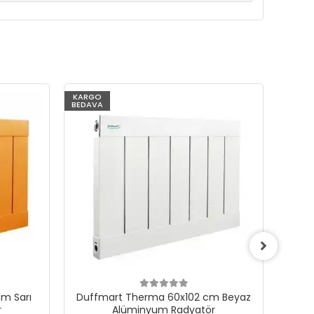
KARGO
KARG
BEDAVA
BEDAV
m Sarı
Duffmart Therma 60x102 cm Beyaz
Du
r
Alüminyum Radyatör