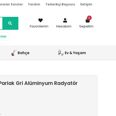
orulan Sorular
Yardım
Tedarikçi Başvuru
İletişim
0
Favorilerim
Hesabım
Sepetim
nlar
Bahçe
Ev & Yaşam
Parlak Gri Alüminyum Radyatör
r