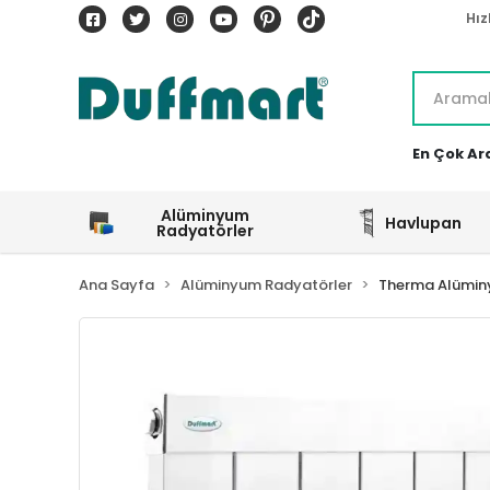
Hız
En Çok Ar
Alüminyum
Havlupan
Radyatörler
Ana Sayfa
Alüminyum Radyatörler
Therma Alümin