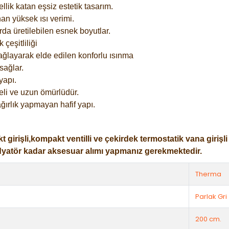
lik katan eşsiz estetik tasarım.
an yüksek ısı verimi.
rda üretilebilen esnek boyutlar.
çeşitliliği
ağlayarak elde edilen konforlu ısınma
sağlar.
yapı.
eli ve uzun ömürlüdür.
ğırlık yapmayan hafif yapı.
işli,kompakt ventilli ve çekirdek termostatik vana girişli ol
dyatör kadar aksesuar alımı yapmanız gerekmektedir.
Therma
Parlak Gri
200 cm.