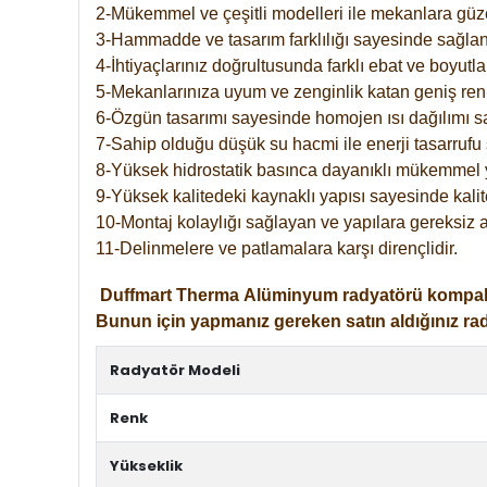
2-Mükemmel ve çeşitli modelleri ile mekanlara güzel
3-Hammadde ve tasarım farklılığı sayesinde sağlan
4-İhtiyaçlarınız doğrultusunda farklı ebat ve boyutla
5-Mekanlarınıza uyum ve zenginlik katan geniş renk 
6-Özgün tasarımı sayesinde homojen ısı dağılımı s
7-Sahip olduğu düşük su hacmi ile enerji tasarrufu 
8-Yüksek hidrostatik basınca dayanıklı mükemmel 
9-Yüksek kalitedeki kaynaklı yapısı sayesinde kalit
10-Montaj kolaylığı sağlayan ve yapılara gereksiz a
11-Delinmelere ve patlamalara karşı dirençlidir.
Duffmart
Therma
Alüminyum radyatörü kompakt gir
Bunun için yapmanız gereken satın aldığınız ra
Radyatör Modeli
Renk
Yükseklik