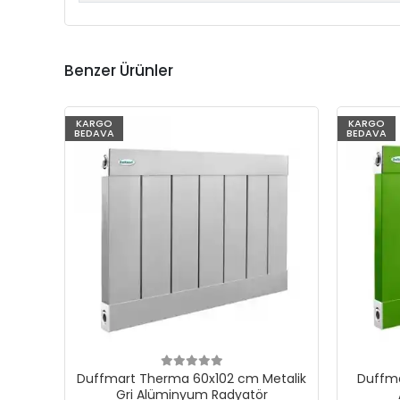
Benzer Ürünler
KARGO
KARGO
BEDAVA
BEDAVA
Duffmart Therma 60x102 cm Metalik
Duffma
Gri Alüminyum Radyatör