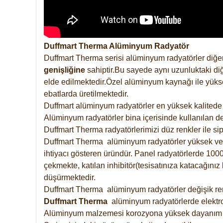
Duffmart Therma Alüminyum Radyatör
Duffmart Therma serisi alüminyum radyatörler diğer
genişliğine
sahiptir.Bu sayede aynı uzunluktaki diğ
elde edilmektedir.Özel alüminyum kaynağı ile yüksek
ebatlarda üretilmektedir.
Duffmart alüminyum radyatörler en yüksek kalitede 
Alüminyum radyatörler bina içerisinde kullanılan de
Duffmart Therma radyatörlerimizi düz renkler ile sipa
Duffmart Therma alüminyum radyatörler yüksek verimd
ihtiyacı gösteren üründür. Panel radyatörlerde 1000 
çekmekte, katılan inhibitör(tesisatınıza katacağını
düşürmektedir.
Duffmart Therma alüminyum radyatörler değişik renk
Duffmart
Therma
alüminyum radyatörlerde elektro
Alüminyum malzemesi korozyona yüksek dayanım 