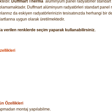
tedir.
Duffmart
Therma
alüminyum panel radyatörler standart a
plamamaktadır. Duffmart alüminyum radyatörleri standart panel ra
arınız da eskiyen radyatörlerinizin tesisatınızda herhangi bir d
tlarına uygun olarak üretilmektedir.
 verilen renklerde seçim yaparak kullanabilirsiniz.
llikleri
 Özellikleri
yapmadan montaj yapılabilme.