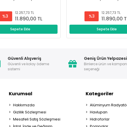
12.257,73 TL
12.257,73 TL
%3
%3
11.890,00 TL
11.890,00 T
Sepete Ekle
Sepete Ekle
Güvenli Alışveriş
Geniş Ürün Yelpazes
Güvenli ve kolay ödeme
Binlerce ürün ve kampa
sistemi
seçeneği
Kurumsal
Kategoriler
Hakkımızda
Alüminyum Radyatör
Gizlilik Sözleşmesi
Havlupan
Mesafeli Satış Sözleşmesi
Hidroforlar
İptal, İade ve Değişim
Pompalar