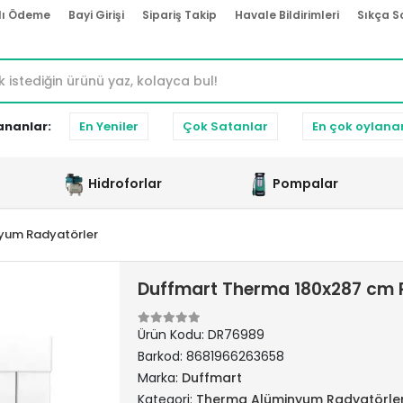
lı Ödeme
Bayi Girişi
Sipariş Takip
Havale Bildirimleri
Sıkça S
ananlar:
En Yeniler
Çok Satanlar
En çok oylana
Hidroforlar
Pompalar
yum Radyatörler
Duffmart Therma 180x287 cm 
Ürün Kodu:
DR76989
Barkod:
8681966263658
Marka:
Duffmart
Kategori:
Therma Alüminyum Radyatörle