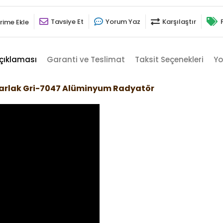
Tavsiye Et
Yorum Yaz
Karşılaştır
rime Ekle
çıklaması
Garanti ve Teslimat
Taksit Seçenekleri
Yo
Parlak Gri-7047 Alüminyum Radyatör