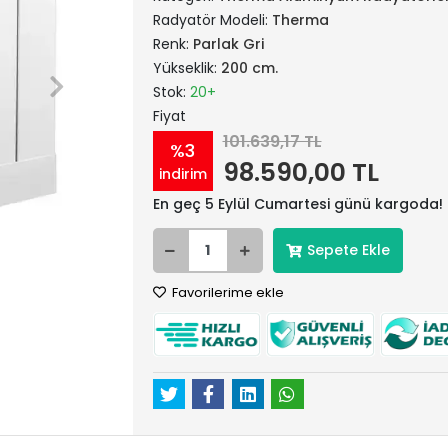
Radyatör Modeli:
Therma
Renk:
Parlak Gri
Yükseklik:
200 cm.
Stok:
20+
Fiyat
101.639,17 TL
%3
98.590,00 TL
indirim
En geç 5 Eylül Cumartesi günü kargoda!
Sepete Ekle
Favorilerime ekle