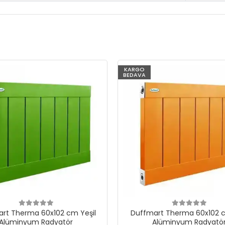
KARGO
BEDAVA
rt Therma 60x102 cm Yeşil
Duffmart Therma 60x102 c
Alüminyum Radyatör
Alüminyum Radyatö