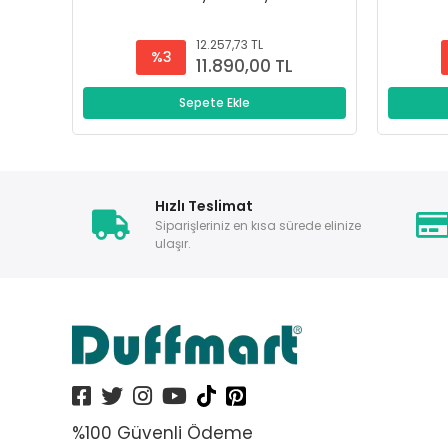
12.257,73 TL
%3
11.890,00 TL
Sepete Ekle
Hızlı Teslimat
Siparişleriniz en kısa sürede elinize
ulaşır.
%100 Güvenli Ödeme