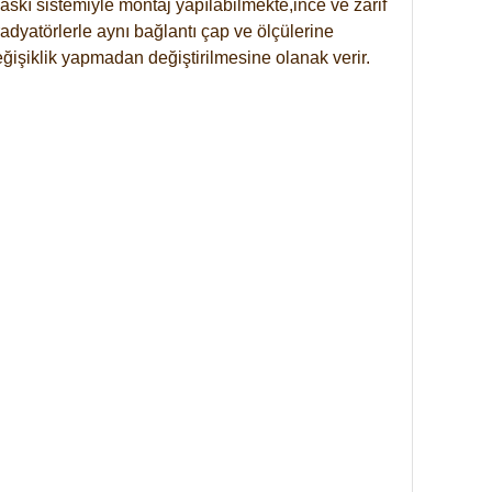
skı sistemiyle montaj yapılabilmekte,ince ve zarif
dyatörlerle aynı bağlantı çap ve ölçülerine
eğişiklik yapmadan değiştirilmesine olanak verir.