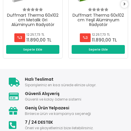
Duffmart Therma 60x102
Duffmart Therma 60x102
cm Metalik Gri
cm Yeşil Alüminyum
Alüminyum Radyatör
Radyatör
12.257,73 TL
12.257,73 TL
%3
%3
11.890,00 TL
11.890,00 TL
Sepete Ekle
Sepete Ekle
Hızlı Teslimat
Siparişleriniz en kısa sürede elinize ulaşır.
Güvenli Alışveriş
Güvenli ve kolay ödeme sistemi
Geniş Ürün Yelpazesi
Binlerce ürün ve kampanya seçeneği
7 / 24 DESTEK
Öneri ve şikayetlerinizi bize iletebilirsiniz.