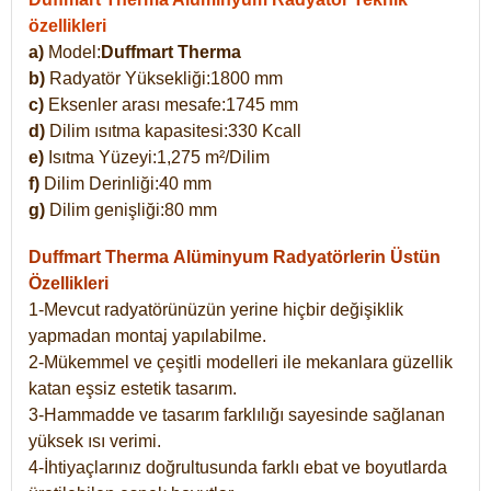
özellikleri
a)
Model:
Duffmart Therma
b)
Radyatör Yüksekliği:1800 mm
c)
Eksenler arası mesafe:1745 mm
d)
Dilim ısıtma kapasitesi:330 Kcall
e)
Isıtma Yüzeyi:1,275 m²/Dilim
f)
Dilim Derinliği:40 mm
g)
Dilim genişliği:80 mm
Duffmart Therma
Alüminyum Radyatörlerin Üstün
Özellikleri
1-Mevcut radyatörünüzün yerine hiçbir değişiklik
yapmadan montaj yapılabilme.
2-Mükemmel ve çeşitli modelleri ile mekanlara güzellik
katan eşsiz estetik tasarım.
3-Hammadde ve tasarım farklılığı sayesinde sağlanan
yüksek ısı verimi.
4-İhtiyaçlarınız doğrultusunda farklı ebat ve boyutlarda