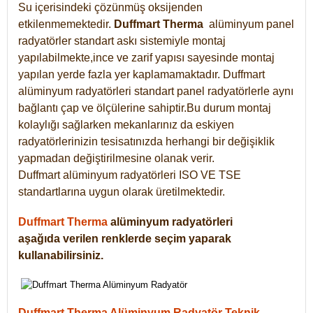
Su içerisindeki çözünmüş oksijenden
etkilenmemektedir.
Duffmart
Therma
alüminyum panel
radyatörler standart askı sistemiyle montaj
yapılabilmekte,ince ve zarif yapısı sayesinde montaj
yapılan yerde fazla yer kaplamamaktadır. Duffmart
alüminyum radyatörleri standart panel radyatörlerle aynı
bağlantı çap ve ölçülerine sahiptir.Bu durum montaj
kolaylığı sağlarken mekanlarınız da eskiyen
radyatörlerinizin tesisatınızda herhangi bir değişiklik
yapmadan değiştirilmesine olanak verir.
Duffmart alüminyum radyatörleri ISO VE TSE
standartlarına uygun olarak üretilmektedir.
Duffmart Therma
alüminyum radyatörleri
aşağıda verilen renklerde seçim yaparak
kullanabilirsiniz.
Duffmart Therma Alüminyum Radyatör Teknik