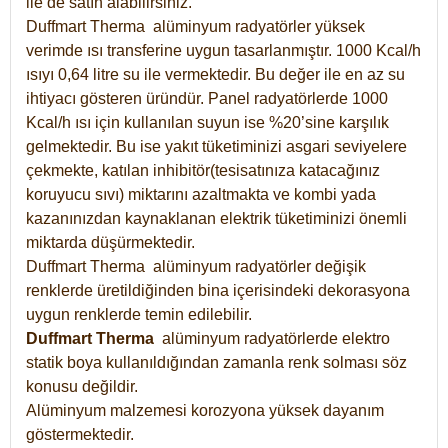
ile de satın alabilirsiniz.
Duffmart Therma alüminyum radyatörler yüksek
verimde ısı transferine uygun tasarlanmıştır. 1000 Kcal/h
ısıyı 0,64 litre su ile vermektedir. Bu değer ile en az su
ihtiyacı gösteren üründür. Panel radyatörlerde 1000
Kcal/h ısı için kullanılan suyun ise %20’sine karşılık
gelmektedir. Bu ise yakıt tüketiminizi asgari seviyelere
çekmekte, katılan inhibitör(tesisatınıza katacağınız
koruyucu sıvı) miktarını azaltmakta ve kombi yada
kazanınızdan kaynaklanan elektrik tüketiminizi önemli
miktarda düşürmektedir.
Duffmart Therma alüminyum radyatörler değişik
renklerde üretildiğinden bina içerisindeki dekorasyona
uygun renklerde temin edilebilir.
Duffmart
Therma
alüminyum radyatörlerde elektro
statik boya kullanıldığından zamanla renk solması söz
konusu değildir.
Alüminyum malzemesi korozyona yüksek dayanım
göstermektedir.