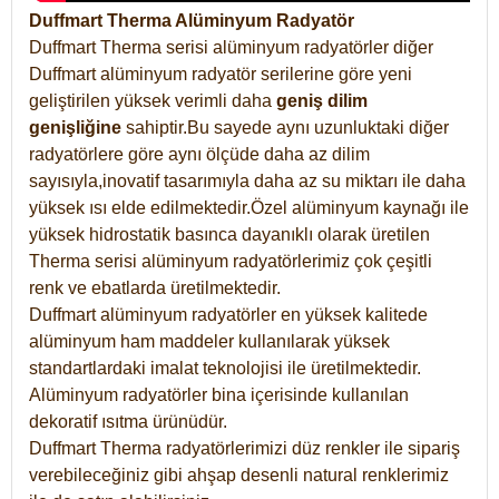
Duffmart Therma Alüminyum Radyatör
Duffmart Therma serisi alüminyum radyatörler diğer
Duffmart alüminyum radyatör serilerine göre yeni
geliştirilen yüksek verimli daha
geniş dilim
genişliğine
sahiptir.Bu sayede aynı uzunluktaki diğer
radyatörlere göre aynı ölçüde daha az dilim
sayısıyla,inovatif tasarımıyla daha az su miktarı ile daha
yüksek ısı elde edilmektedir.Özel alüminyum kaynağı ile
yüksek hidrostatik basınca dayanıklı olarak üretilen
Therma serisi alüminyum radyatörlerimiz çok çeşitli
renk ve ebatlarda üretilmektedir.
Duffmart alüminyum radyatörler en yüksek kalitede
alüminyum ham maddeler kullanılarak yüksek
standartlardaki imalat teknolojisi ile üretilmektedir.
Alüminyum radyatörler bina içerisinde kullanılan
dekoratif ısıtma ürünüdür.
Duffmart Therma radyatörlerimizi düz renkler ile sipariş
verebileceğiniz gibi ahşap desenli natural renklerimiz