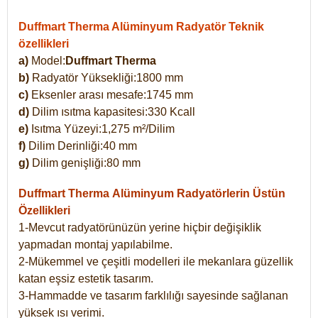
Duffmart Therma Alüminyum Radyatör Teknik
özellikleri
a)
Model:
Duffmart Therma
b)
Radyatör Yüksekliği:1800 mm
c)
Eksenler arası mesafe:1745 mm
d)
Dilim ısıtma kapasitesi:330 Kcall
e)
Isıtma Yüzeyi:1,275 m²/Dilim
f)
Dilim Derinliği:40 mm
g)
Dilim genişliği:80 mm
Duffmart Therma
Alüminyum Radyatörlerin Üstün
Özellikleri
1-Mevcut radyatörünüzün yerine hiçbir değişiklik
yapmadan montaj yapılabilme.
2-Mükemmel ve çeşitli modelleri ile mekanlara güzellik
katan eşsiz estetik tasarım.
3-Hammadde ve tasarım farklılığı sayesinde sağlanan
yüksek ısı verimi.