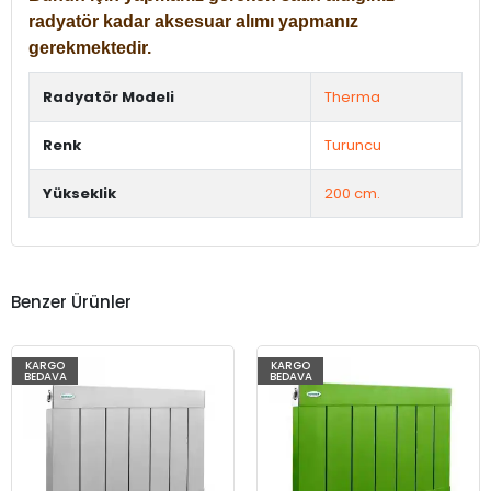
radyatör kadar aksesuar alımı yapmanız
gerekmektedir.
Radyatör Modeli
Therma
Renk
Turuncu
Yükseklik
200 cm.
Benzer Ürünler
KARGO
KARGO
BEDAVA
BEDAVA