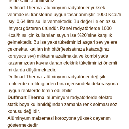
ile de satın alabilirsiniz.
Duffmart Therma alüminyum radyatörler yüksek
verimde ısı transferine uygun tasarlanmıştır. 1000 Kcal/h
ısıyı 0,64 litre su ile vermektedir. Bu değer ile en az su
ihtiyacı gösteren üründür. Panel radyatörlerde 1000
Kcal/h ısı için kullanılan suyun ise %20’sine karşılık
gelmektedir. Bu ise yakıt tüketiminizi asgari seviyelere
çekmekte, katılan inhibitör(tesisatınıza katacağınız
koruyucu sıvı) miktarını azaltmakta ve kombi yada
kazanınızdan kaynaklanan elektrik tüketiminizi önemli
miktarda düşürmektedir.
Duffmart Therma alüminyum radyatörler değişik
renklerde üretildiğinden bina içerisindeki dekorasyona
uygun renklerde temin edilebilir.
Duffmart
Therma
alüminyum radyatörlerde elektro
statik boya kullanıldığından zamanla renk solması söz
konusu değildir.
Alüminyum malzemesi korozyona yüksek dayanım
göstermektedir.