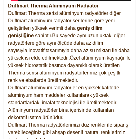
Duffmart Therma Alüminyum Radyatör
Duffmart Therma serisi alüminyum radyatörler diğer
Duffmart alüminyum radyatör serilerine göre yeni
geliştirilen yüksek verimli daha
geniş dilim
genişliğine
sahiptir.Bu sayede aynı uzunluktaki diğer
radyatörlere göre aynı ölçüde daha az dilim
sayısıyla,inovatif tasarımıyla daha az su miktarı ile daha
yüksek ısı elde edilmektedir.Özel alüminyum kaynağı ile
yüksek hidrostatik basınca dayanıklı olarak üretilen
Therma serisi alüminyum radyatörlerimiz çok çeşitli
renk ve ebatlarda üretilmektedir.
Duffmart alüminyum radyatörler en yüksek kalitede
alüminyum ham maddeler kullanılarak yüksek
standartlardaki imalat teknolojisi ile üretilmektedir.
Alüminyum radyatörler bina içerisinde kullanılan
dekoratif ısıtma ürünüdür.
Duffmart Therma radyatörlerimizi düz renkler ile sipariş
verebileceğiniz gibi ahşap desenli natural renklerimiz