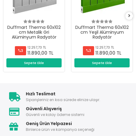
Duffmart Therma 60x102
Duffmart Therma 60x102
cm Metalik Gri
cm Yeşil Alüminyum
Alüminyum Radyatör
Radyatör
12.257,73 TL
12.257,73 TL
%3
%3
11.890,00 TL
11.890,00 TL
Sepete Ekle
Sepete Ekle
Hızlı Teslimat
Siparişleriniz en kısa sürede elinize ulaşır.
Güvenli Alışveriş
Güvenli ve kolay ödeme sistemi
Geniş Ürün Yelpazesi
Binlerce ürün ve kampanya seçeneği