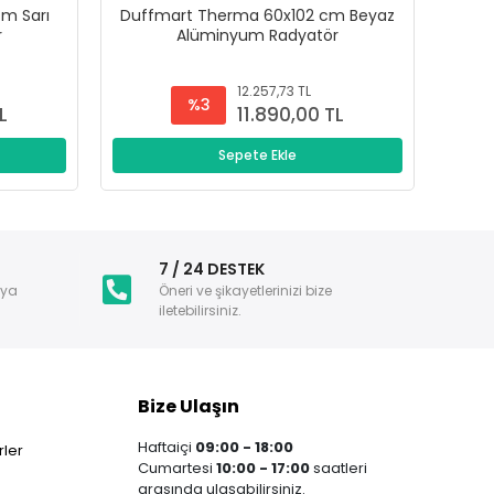
m Sarı
Duffmart Therma 60x102 cm Beyaz
Du
r
Alüminyum Radyatör
12.257,73 TL
%3
L
11.890,00 TL
Sepete Ekle
i
7 / 24 DESTEK
nya
Öneri ve şikayetlerinizi bize
iletebilirsiniz.
Bize Ulaşın
Haftaiçi
09:00 - 18:00
ler
Cumartesi
10:00 - 17:00
saatleri
arasında ulaşabilirsiniz.