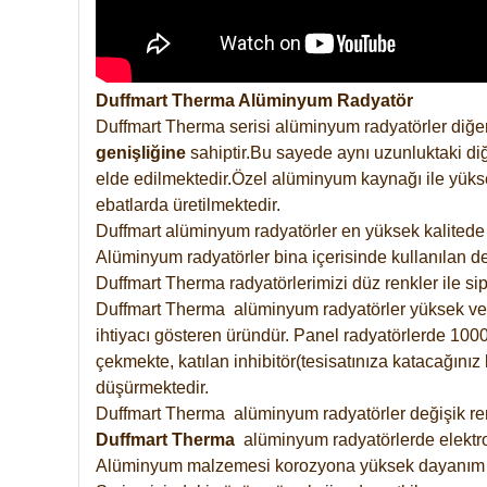
Duffmart Therma Alüminyum Radyatör
Duffmart Therma serisi alüminyum radyatörler diğer
genişliğine
sahiptir.Bu sayede aynı uzunluktaki diğ
elde edilmektedir.Özel alüminyum kaynağı ile yüksek
ebatlarda üretilmektedir.
Duffmart alüminyum radyatörler en yüksek kalitede 
Alüminyum radyatörler bina içerisinde kullanılan de
Duffmart Therma radyatörlerimizi düz renkler ile sipa
Duffmart Therma alüminyum radyatörler yüksek verimd
ihtiyacı gösteren üründür. Panel radyatörlerde 1000 
çekmekte, katılan inhibitör(tesisatınıza katacağını
düşürmektedir.
Duffmart Therma alüminyum radyatörler değişik renk
Duffmart
Therma
alüminyum radyatörlerde elektro
Alüminyum malzemesi korozyona yüksek dayanım 