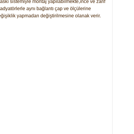
skı sistemiyle montaj yapılabilmekte,ince ve zarif
dyatörlerle aynı bağlantı çap ve ölçülerine
eğişiklik yapmadan değiştirilmesine olanak verir.