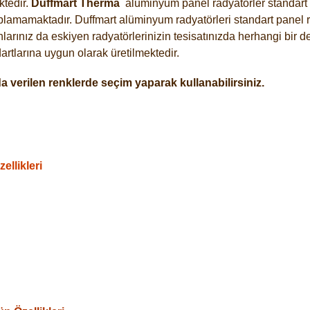
tedir.
Duffmart
Therma
alüminyum panel radyatörler standart a
plamamaktadır. Duffmart alüminyum radyatörleri standart panel ra
arınız da eskiyen radyatörlerinizin tesisatınızda herhangi bir d
tlarına uygun olarak üretilmektedir.
 verilen renklerde seçim yaparak kullanabilirsiniz.
llikleri