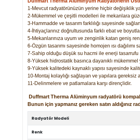
Duffmart Therma
Alüminyum Radyatörlerin Üstün
1-Mevcut radyatörünüzün yerine hiçbir değişiklik 
2-Mükemmel ve çeşitli modelleri ile mekanlara güzel
3-Hammadde ve tasarım farklılığı sayesinde sağlan
4-İhtiyaçlarınız doğrultusunda farklı ebat ve boyutla
5-Mekanlarınıza uyum ve zenginlik katan geniş renk 
6-Özgün tasarımı sayesinde homojen ısı dağılımı s
7-Sahip olduğu düşük su hacmi ile enerji tasarrufu 
8-Yüksek hidrostatik basınca dayanıklı mükemmel 
9-Yüksek kalitedeki kaynaklı yapısı sayesinde kalit
10-Montaj kolaylığı sağlayan ve yapılara gereksiz a
11-Delinmelere ve patlamalara karşı dirençlidir.
Duffmart
Therma
Alüminyum radyatörü kompakt gir
Bunun için yapmanız gereken satın aldığınız ra
Radyatör Modeli
Renk