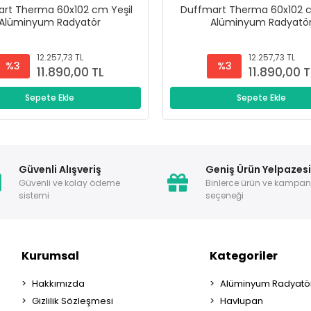
rt Therma 60x102 cm Yeşil
Duffmart Therma 60x102 c
Alüminyum Radyatör
Alüminyum Radyatö
12.257,73 TL
12.257,73 TL
%3
%3
11.890,00 TL
11.890,00 T
Sepete Ekle
Sepete Ekle
Güvenli Alışveriş
Geniş Ürün Yelpazes
Güvenli ve kolay ödeme
Binlerce ürün ve kampa
sistemi
seçeneği
Kurumsal
Kategoriler
Hakkımızda
Alüminyum Radyatör
Gizlilik Sözleşmesi
Havlupan