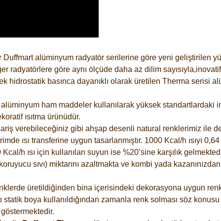
 Duffmart alüminyum radyatör serilerine göre yeni geliştirilen 
er radyatörlere göre aynı ölçüde daha az dilim sayısıyla,inovatif
 hidrostatik basınca dayanıklı olarak üretilen Therma serisi al
alüminyum ham maddeler kullanılarak yüksek standartlardaki imal
koratif ısıtma ürünüdür.
riş verebileceğiniz gibi ahşap desenli natural renklerimiz ile de 
e ısı transferine uygun tasarlanmıştır. 1000 Kcal/h ısıyı 0,64 li
Kcal/h ısı için kullanılan suyun ise %20’sine karşılık gelmektedir
z koruyucu sıvı) miktarını azaltmakta ve kombi yada kazanınızdan
lerde üretildiğinden bina içerisindeki dekorasyona uygun renkle
 statik boya kullanıldığından zamanla renk solması söz konusu d
göstermektedir.