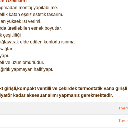
 Özellikleri
yapmadan montaj yapılabilme.
lik katan eşsiz estetik tasarım.
an yüksek ısı verimi.
rda üretilebilen esnek boyutlar.
çeşitliliği
ağlayarak elde edilen konforlu ısınma
sağlar.
yapı.
eli ve uzun ömürlüdür.
ğırlık yapmayan hafif yapı.
işli,kompakt ventilli ve çekirdek termostatik vana girişli ol
dyatör kadar aksesuar alımı yapmanız gerekmektedir.
The
Turu