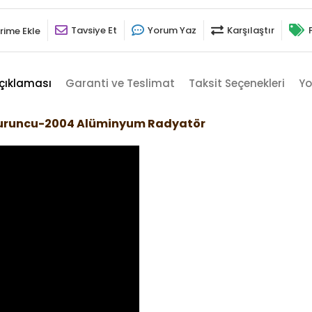
Tavsiye Et
Yorum Yaz
Karşılaştır
rime Ekle
çıklaması
Garanti ve Teslimat
Taksit Seçenekleri
Yo
 Turuncu-2004 Alüminyum Radyatör