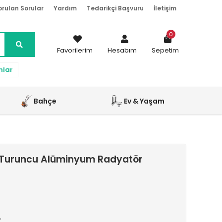
orulan Sorular
Yardım
Tedarikçi Başvuru
İletişim
0
Favorilerim
Hesabım
Sepetim
nlar
Bahçe
Ev & Yaşam
 Turuncu Alüminyum Radyatör
r