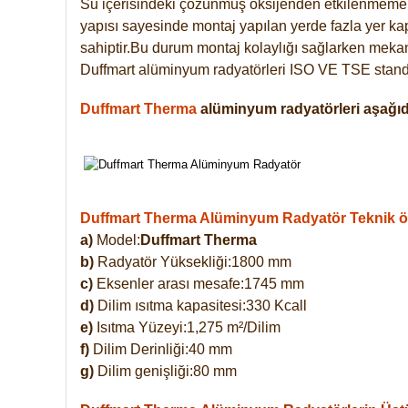
Su içerisindeki çözünmüş oksijenden etkilenmemek
yapısı sayesinde montaj yapılan yerde fazla yer ka
sahiptir.Bu durum montaj kolaylığı sağlarken mekanl
Duffmart alüminyum radyatörleri ISO VE TSE standar
Duffmart Therma
alüminyum radyatörleri aşağıda
Duffmart Therma Alüminyum Radyatör Teknik öze
a)
Model:
Duffmart Therma
b)
Radyatör Yüksekliği:1800 mm
c)
Eksenler arası mesafe:1745 mm
d)
Dilim ısıtma kapasitesi:330 Kcall
e)
Isıtma Yüzeyi:1,275 m²/Dilim
f)
Dilim Derinliği:40 mm
g)
Dilim genişliği:80 mm