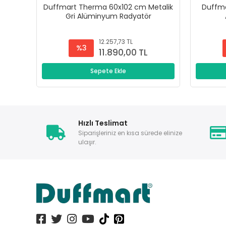
Duffmart Therma 60x102 cm Metalik
Duffma
Gri Alüminyum Radyatör
12.257,73 TL
%3
11.890,00 TL
Sepete Ekle
Hızlı Teslimat
Siparişleriniz en kısa sürede elinize
ulaşır.