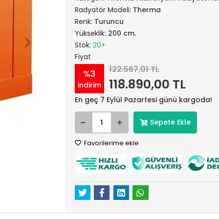
Radyatör Modeli:
Therma
Renk:
Turuncu
Yükseklik:
200 cm.
Stok:
20+
Fiyat
122.567,01 TL
%3
118.890,00 TL
indirim
En geç 7 Eylül Pazartesi günü kargoda!
Sepete Ekle
Favorilerime ekle