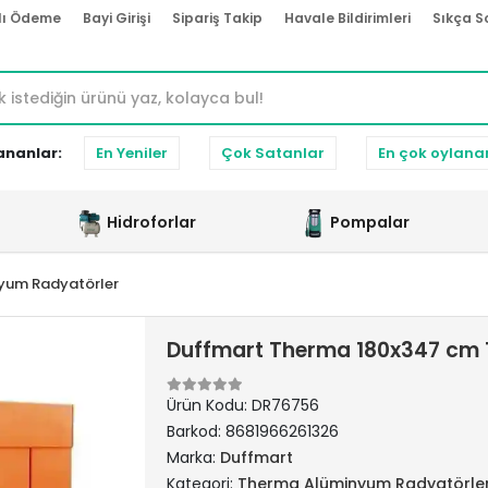
lı Ödeme
Bayi Girişi
Sipariş Takip
Havale Bildirimleri
Sıkça S
ananlar:
En Yeniler
Çok Satanlar
En çok oylana
Hidroforlar
Pompalar
yum Radyatörler
Duffmart Therma 180x347 cm
Ürün Kodu:
DR76756
Barkod:
8681966261326
Marka:
Duffmart
Kategori:
Therma Alüminyum Radyatörle