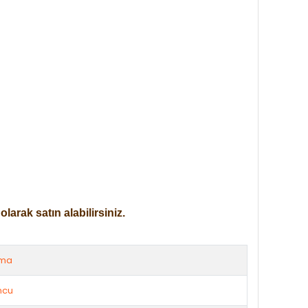
arak satın alabilirsiniz.
rma
ncu