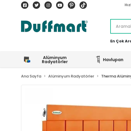
Hız
En Çok Ar
Alüminyum
Havlupan
Radyatörler
Ana Sayfa
Alüminyum Radyatörler
Therma Alümin