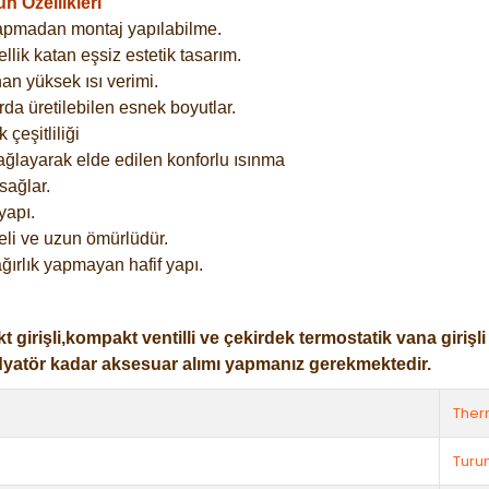
 Özellikleri
yapmadan montaj yapılabilme.
lik katan eşsiz estetik tasarım.
an yüksek ısı verimi.
rda üretilebilen esnek boyutlar.
çeşitliliği
ağlayarak elde edilen konforlu ısınma
sağlar.
yapı.
eli ve uzun ömürlüdür.
ğırlık yapmayan hafif yapı.
işli,kompakt ventilli ve çekirdek termostatik vana girişli ol
dyatör kadar aksesuar alımı yapmanız gerekmektedir.
The
Turu