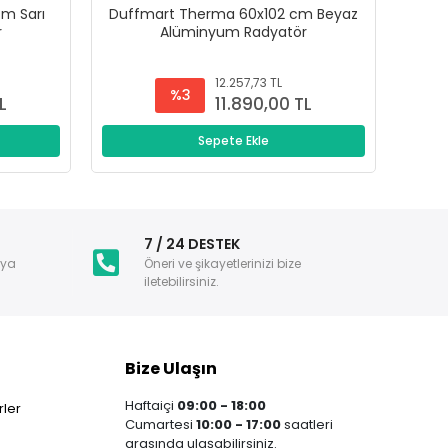
m Sarı
Duffmart Therma 60x102 cm Beyaz
Du
r
Alüminyum Radyatör
12.257,73 TL
%3
L
11.890,00 TL
Sepete Ekle
i
7 / 24 DESTEK
nya
Öneri ve şikayetlerinizi bize
iletebilirsiniz.
Bize Ulaşın
Haftaiçi
09:00 - 18:00
ler
Cumartesi
10:00 - 17:00
saatleri
arasında ulaşabilirsiniz.