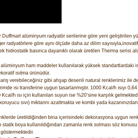
 Duffmart alüminyum radyatör serilerine göre yeni geliştirilen 
er radyatörlere göre aynı ölçüde daha az dilim sayısıyla,inovatif
 hidrostatik basınca dayanıklı olarak üretilen Therma serisi al
alüminyum ham maddeler kullanılarak yüksek standartlardaki imal
koratif ısıtma ürünüdür.
riş verebileceğiniz gibi ahşap desenli natural renklerimiz ile de 
e ısı transferine uygun tasarlanmıştır. 1000 Kcal/h ısıyı 0,64 li
Kcal/h ısı için kullanılan suyun ise %20’sine karşılık gelmektedir
z koruyucu sıvı) miktarını azaltmakta ve kombi yada kazanınızdan
lerde üretildiğinden bina içerisindeki dekorasyona uygun renkle
 statik boya kullanıldığından zamanla renk solması söz konusu d
göstermektedir.