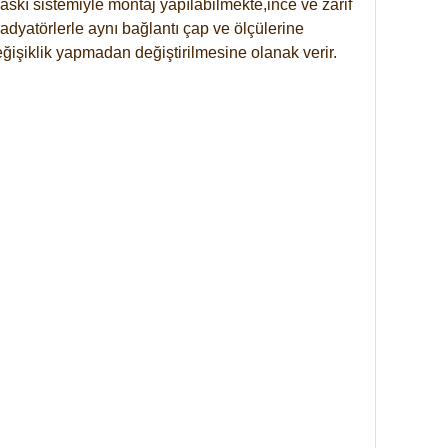
skı sistemiyle montaj yapılabilmekte,ince ve zarif
dyatörlerle aynı bağlantı çap ve ölçülerine
eğişiklik yapmadan değiştirilmesine olanak verir.