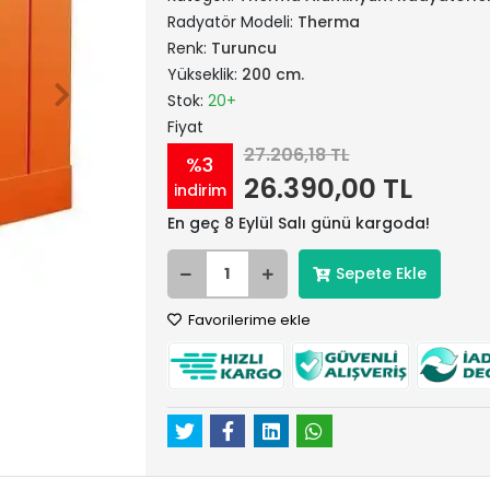
Radyatör Modeli:
Therma
Renk:
Turuncu
Yükseklik:
200 cm.
Stok:
20+
Fiyat
27.206,18 TL
%3
26.390,00 TL
indirim
En geç 8 Eylül Salı günü kargoda!
Sepete Ekle
Favorilerime ekle