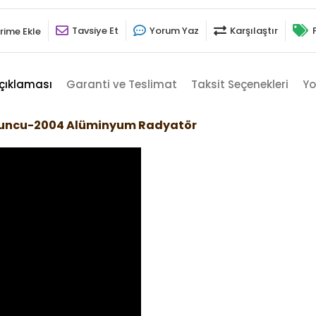
Tavsiye Et
Yorum Yaz
Karşılaştır
rime Ekle
çıklaması
Garanti ve Teslimat
Taksit Seçenekleri
Yo
uruncu-2004 Alüminyum Radyatör