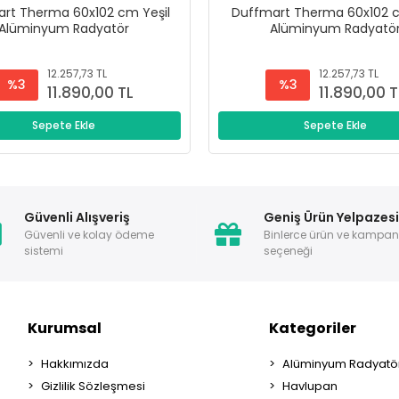
rt Therma 60x102 cm Yeşil
Duffmart Therma 60x102 c
Alüminyum Radyatör
Alüminyum Radyatö
12.257,73 TL
12.257,73 TL
%3
%3
11.890,00 TL
11.890,00 T
Sepete Ekle
Sepete Ekle
Güvenli Alışveriş
Geniş Ürün Yelpazes
Güvenli ve kolay ödeme
Binlerce ürün ve kampa
sistemi
seçeneği
Kurumsal
Kategoriler
Hakkımızda
Alüminyum Radyatör
Gizlilik Sözleşmesi
Havlupan