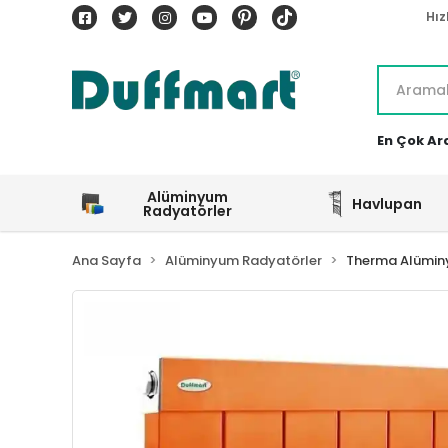
Hız
En Çok Ar
Alüminyum
Havlupan
Radyatörler
Ana Sayfa
Alüminyum Radyatörler
Therma Alümin