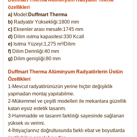
özellikleri
a)
Model:
Duffmart Therma
b)
Radyatör Yüksekliği:1800 mm
c)
Eksenler arası mesafe:1745 mm
d)
Dilim ısıtma kapasitesi:330 Kcall
e)
Isıtma Yüzeyi:1,275 m²/Dilim
f)
Dilim Derinliği:40 mm
g)
Dilim genişliği:80 mm
Duffmart Therma
Alüminyum Radyatörlerin Üstün
Özellikleri
1-Mevcut radyatörünüzün yerine hiçbir değişiklik
yapmadan montaj yapılabilme.
2-Mükemmel ve çeşitli modelleri ile mekanlara güzellik
katan eşsiz estetik tasarım.
3-Hammadde ve tasarım farklılığı sayesinde sağlanan
yüksek ısı verimi.
4-İhtiyaçlarınız doğrultusunda farklı ebat ve boyutlarda