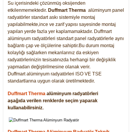
Su içerisindeki çözünmüş oksijenden
etkilenmemektedir.
Duffmart
Therma
alüminyum panel
radyatörler standart askı sistemiyle montaj
yapılabilmekte,ince ve zarif yapısı sayesinde montaj
yapılan yerde fazla yer kaplamamaktadır. Duffmart
alüminyum radyatörleri standart panel radyatörlerle aynı
bağlantı çap ve ölçülerine sahiptir.Bu durum montaj
kolaylığı sağlarken mekanlarınız da eskiyen
radyatörlerinizin tesisatınızda herhangi bir değişiklik
yapmadan değiştirilmesine olanak verir.
Duffmart alüminyum radyatörleri ISO VE TSE
standartlarına uygun olarak üretilmektedir.
Duffmart Therma
alüminyum radyatörleri
aşağıda verilen renklerde seçim yaparak
kullanabilirsiniz.
Duffmart Therma Alüminyum Radyatör Teknik