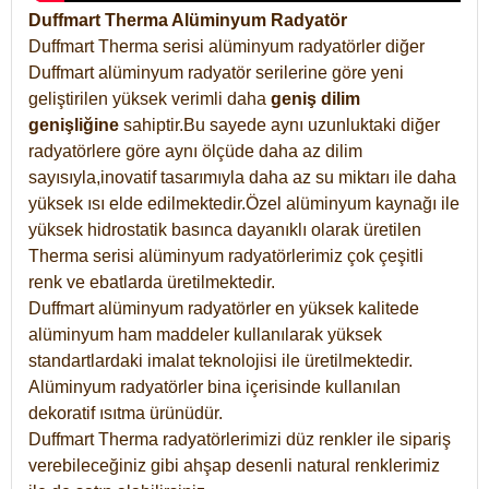
Duffmart Therma Alüminyum Radyatör
Duffmart Therma serisi alüminyum radyatörler diğer
Duffmart alüminyum radyatör serilerine göre yeni
geliştirilen yüksek verimli daha
geniş dilim
genişliğine
sahiptir.Bu sayede aynı uzunluktaki diğer
radyatörlere göre aynı ölçüde daha az dilim
sayısıyla,inovatif tasarımıyla daha az su miktarı ile daha
yüksek ısı elde edilmektedir.Özel alüminyum kaynağı ile
yüksek hidrostatik basınca dayanıklı olarak üretilen
Therma serisi alüminyum radyatörlerimiz çok çeşitli
renk ve ebatlarda üretilmektedir.
Duffmart alüminyum radyatörler en yüksek kalitede
alüminyum ham maddeler kullanılarak yüksek
standartlardaki imalat teknolojisi ile üretilmektedir.
Alüminyum radyatörler bina içerisinde kullanılan
dekoratif ısıtma ürünüdür.
Duffmart Therma radyatörlerimizi düz renkler ile sipariş
verebileceğiniz gibi ahşap desenli natural renklerimiz