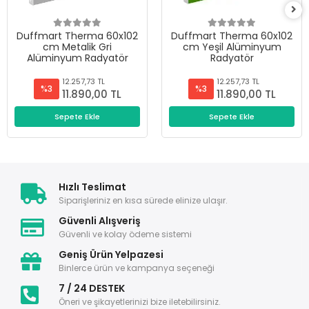
Duffmart Therma 60x102
Duffmart Therma 60x102
cm Metalik Gri
cm Yeşil Alüminyum
Alüminyum Radyatör
Radyatör
12.257,73 TL
12.257,73 TL
%3
%3
11.890,00 TL
11.890,00 TL
Sepete Ekle
Sepete Ekle
Hızlı Teslimat
Siparişleriniz en kısa sürede elinize ulaşır.
Güvenli Alışveriş
Güvenli ve kolay ödeme sistemi
Geniş Ürün Yelpazesi
Binlerce ürün ve kampanya seçeneği
7 / 24 DESTEK
Öneri ve şikayetlerinizi bize iletebilirsiniz.