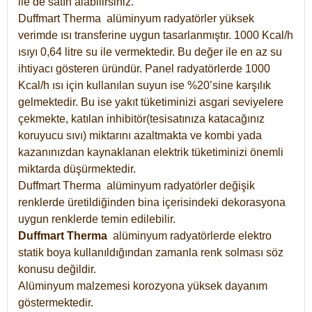
ile de satın alabilirsiniz.
Duffmart Therma alüminyum radyatörler yüksek
verimde ısı transferine uygun tasarlanmıştır. 1000 Kcal/h
ısıyı 0,64 litre su ile vermektedir. Bu değer ile en az su
ihtiyacı gösteren üründür. Panel radyatörlerde 1000
Kcal/h ısı için kullanılan suyun ise %20’sine karşılık
gelmektedir. Bu ise yakıt tüketiminizi asgari seviyelere
çekmekte, katılan inhibitör(tesisatınıza katacağınız
koruyucu sıvı) miktarını azaltmakta ve kombi yada
kazanınızdan kaynaklanan elektrik tüketiminizi önemli
miktarda düşürmektedir.
Duffmart Therma alüminyum radyatörler değişik
renklerde üretildiğinden bina içerisindeki dekorasyona
uygun renklerde temin edilebilir.
Duffmart
Therma
alüminyum radyatörlerde elektro
statik boya kullanıldığından zamanla renk solması söz
konusu değildir.
Alüminyum malzemesi korozyona yüksek dayanım
göstermektedir.