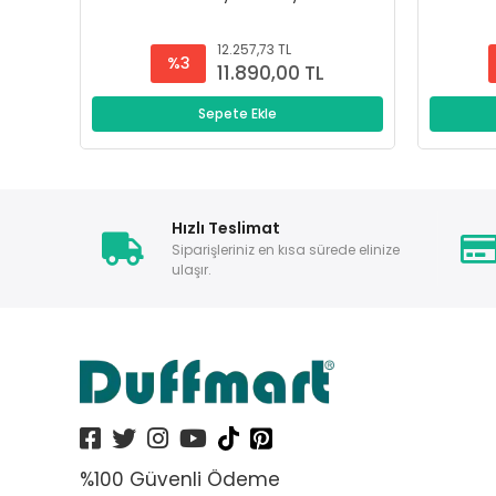
12.257,73 TL
%3
11.890,00 TL
Sepete Ekle
Hızlı Teslimat
Siparişleriniz en kısa sürede elinize
ulaşır.
%100 Güvenli Ödeme