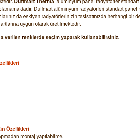
tedir.
Duffmart
Therma
alüminyum panel radyatörler standart a
plamamaktadır. Duffmart alüminyum radyatörleri standart panel ra
arınız da eskiyen radyatörlerinizin tesisatınızda herhangi bir d
tlarına uygun olarak üretilmektedir.
 verilen renklerde seçim yaparak kullanabilirsiniz.
llikleri
 Özellikleri
yapmadan montaj yapılabilme.