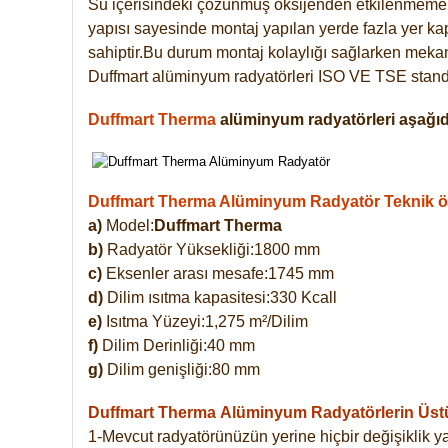
Su içerisindeki çözünmüş oksijenden etkilenmemek
yapısı sayesinde montaj yapılan yerde fazla yer ka
sahiptir.Bu durum montaj kolaylığı sağlarken mekanl
Duffmart alüminyum radyatörleri ISO VE TSE standar
Duffmart Therma
alüminyum radyatörleri aşağıda
Duffmart Therma Alüminyum Radyatör Teknik öze
a)
Model:
Duffmart Therma
b)
Radyatör Yüksekliği:1800 mm
c)
Eksenler arası mesafe:1745 mm
d)
Dilim ısıtma kapasitesi:330 Kcall
e)
Isıtma Yüzeyi:1,275 m²/Dilim
f)
Dilim Derinliği:40 mm
g)
Dilim genişliği:80 mm
Duffmart Therma
Alüminyum Radyatörlerin Üstün
1-Mevcut radyatörünüzün yerine hiçbir değişiklik 