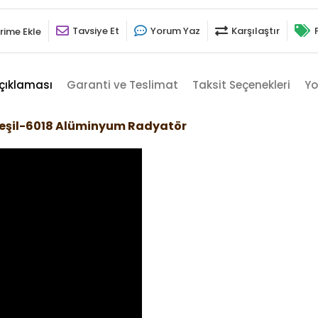
Tavsiye Et
Yorum Yaz
Karşılaştır
rime Ekle
çıklaması
Garanti ve Teslimat
Taksit Seçenekleri
Yo
Yeşil-6018 Alüminyum Radyatör