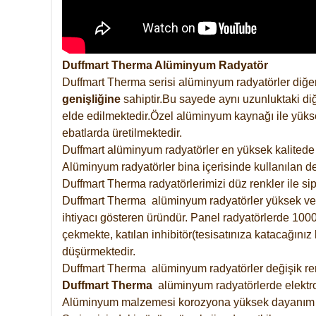
Duffmart Therma Alüminyum Radyatör
Duffmart Therma serisi alüminyum radyatörler diğer
genişliğine
sahiptir.Bu sayede aynı uzunluktaki diğ
elde edilmektedir.Özel alüminyum kaynağı ile yüksek
ebatlarda üretilmektedir.
Duffmart alüminyum radyatörler en yüksek kalitede 
Alüminyum radyatörler bina içerisinde kullanılan de
Duffmart Therma radyatörlerimizi düz renkler ile sipa
Duffmart Therma alüminyum radyatörler yüksek verimd
ihtiyacı gösteren üründür. Panel radyatörlerde 1000 
çekmekte, katılan inhibitör(tesisatınıza katacağını
düşürmektedir.
Duffmart Therma alüminyum radyatörler değişik renk
Duffmart
Therma
alüminyum radyatörlerde elektro
Alüminyum malzemesi korozyona yüksek dayanım 