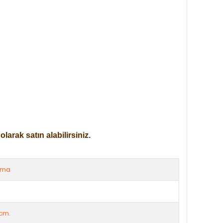
arak satın alabilirsiniz.
rma
cm.