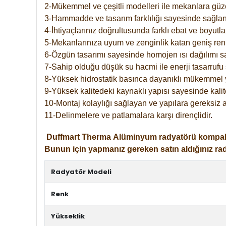
2-Mükemmel ve çeşitli modelleri ile mekanlara güzel
3-Hammadde ve tasarım farklılığı sayesinde sağlan
4-İhtiyaçlarınız doğrultusunda farklı ebat ve boyutla
5-Mekanlarınıza uyum ve zenginlik katan geniş renk 
6-Özgün tasarımı sayesinde homojen ısı dağılımı s
7-Sahip olduğu düşük su hacmi ile enerji tasarrufu 
8-Yüksek hidrostatik basınca dayanıklı mükemmel 
9-Yüksek kalitedeki kaynaklı yapısı sayesinde kalit
10-Montaj kolaylığı sağlayan ve yapılara gereksiz a
11-Delinmelere ve patlamalara karşı dirençlidir.
Duffmart
Therma
Alüminyum radyatörü kompakt gir
Bunun için yapmanız gereken satın aldığınız ra
Radyatör Modeli
Renk
Yükseklik