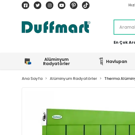
Hız
En Çok Ar
Alüminyum
Havlupan
Radyatörler
Ana Sayfa
Alüminyum Radyatörler
Therma Alümin