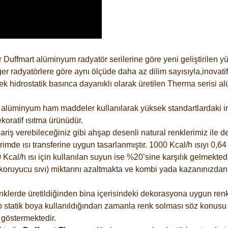
 Duffmart alüminyum radyatör serilerine göre yeni geliştirilen 
er radyatörlere göre aynı ölçüde daha az dilim sayısıyla,inovatif
 hidrostatik basınca dayanıklı olarak üretilen Therma serisi al
alüminyum ham maddeler kullanılarak yüksek standartlardaki imal
koratif ısıtma ürünüdür.
riş verebileceğiniz gibi ahşap desenli natural renklerimiz ile de 
e ısı transferine uygun tasarlanmıştır. 1000 Kcal/h ısıyı 0,64 li
Kcal/h ısı için kullanılan suyun ise %20’sine karşılık gelmektedir
z koruyucu sıvı) miktarını azaltmakta ve kombi yada kazanınızdan
lerde üretildiğinden bina içerisindeki dekorasyona uygun renkle
 statik boya kullanıldığından zamanla renk solması söz konusu d
göstermektedir.