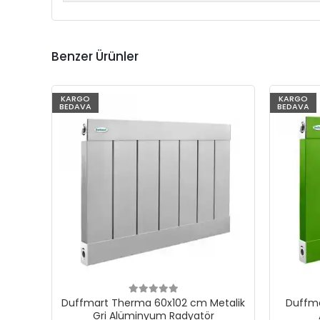
Benzer Ürünler
KARGO
KARGO
BEDAVA
BEDAVA
Duffmart Therma 60x102 cm Metalik
Duffma
Gri Alüminyum Radyatör