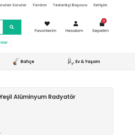
orulan Sorular
Yardım
Tedarikçi Başvuru
İletişim
0
Favorilerim
Hesabım
Sepetim
nlar
Bahçe
Ev & Yaşam
Yeşil Alüminyum Radyatör
r