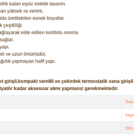
lik katan eşsiz estetik tasarım.
an yüksek ısı verimi.
rda üretilebilen esnek boyutlar.
çeşitliliği
ağlayarak elde edilen konforlu ısınma
sağlar.
yapı.
eli ve uzun ömürlüdür.
ğırlık yapmayan hafif yapı.
işli,kompakt ventilli ve çekirdek termostatik vana girişli ol
dyatör kadar aksesuar alımı yapmanız gerekmektedir.
The
Yeşil
200 