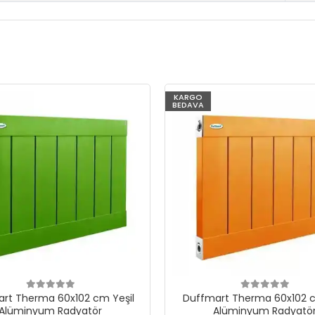
KARGO
BEDAVA
rt Therma 60x102 cm Yeşil
Duffmart Therma 60x102 c
Alüminyum Radyatör
Alüminyum Radyatö