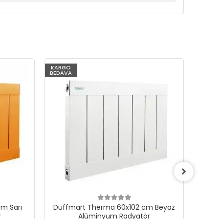
KARGO
KARG
BEDAVA
BEDAV
m Sarı
Duffmart Therma 60x102 cm Beyaz
Du
r
Alüminyum Radyatör