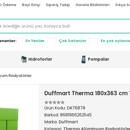
lı Ödeme
Bayi Girişi
Sipariş Takip
Havale Bildirimleri
Sıkça S
ananlar:
En Yeniler
Çok Satanlar
En çok oylana
Hidroforlar
Pompalar
yum Radyatörler
Duffmart Therma 180x363 cm 
Ürün Kodu:
DR76878
Barkod:
8681966262545
Marka:
Duffmart
Kategori:
Therma Alüminyum Radyatörle