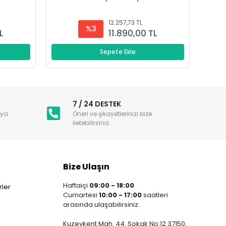
12.257,73 TL
%3
L
11.890,00 TL
Sepete Ekle
i
7 / 24 DESTEK
nya
Öneri ve şikayetlerinizi bize
iletebilirsiniz.
Bize Ulaşın
Haftaiçi
09:00 - 18:00
ler
Cumartesi
10:00 - 17:00
saatleri
arasında ulaşabilirsiniz.
Kuzeykent Mah. 44. Sokak No:12 37150,