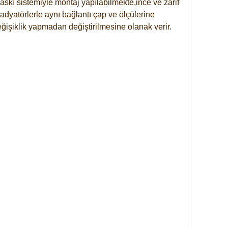
skı sistemiyle montaj yapılabilmekte,ince ve zarif
dyatörlerle aynı bağlantı çap ve ölçülerine
eğişiklik yapmadan değiştirilmesine olanak verir.