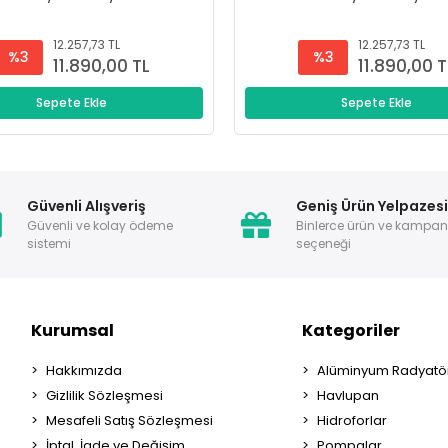
12.257,73 TL
12.257,73 TL
%3
%3
11.890,00 TL
11.890,00 T
Sepete Ekle
Sepete Ekle
Güvenli Alışveriş
Geniş Ürün Yelpazes
Güvenli ve kolay ödeme
Binlerce ürün ve kampa
sistemi
seçeneği
Kurumsal
Kategoriler
Hakkımızda
Alüminyum Radyatör
Gizlilik Sözleşmesi
Havlupan
Mesafeli Satış Sözleşmesi
Hidroforlar
İptal, İade ve Değişim
Pompalar