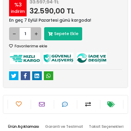
33.597,94 TL
%3
32.590,00 TL
indirim
En geç 7 Eylül Pazartesi günü kargoda!
Sepete Ekle
Favorilerime ekle
Ürün Açıklaması
Garanti ve Teslimat
Taksit Seçenekleri