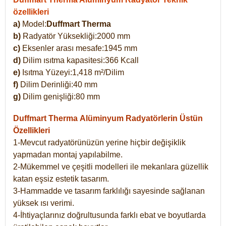
özellikleri
a)
Model:
Duffmart Therma
b)
Radyatör Yüksekliği:2000 mm
c)
Eksenler arası mesafe:1945 mm
d)
Dilim ısıtma kapasitesi:366 Kcall
e)
Isıtma Yüzeyi:1,418 m²/Dilim
f)
Dilim Derinliği:40 mm
g)
Dilim genişliği:80 mm
Duffmart Therma
Alüminyum Radyatörlerin Üstün
Özellikleri
1-Mevcut radyatörünüzün yerine hiçbir değişiklik
yapmadan montaj yapılabilme.
2-Mükemmel ve çeşitli modelleri ile mekanlara güzellik
katan eşsiz estetik tasarım.
3-Hammadde ve tasarım farklılığı sayesinde sağlanan
yüksek ısı verimi.
4-İhtiyaçlarınız doğrultusunda farklı ebat ve boyutlarda