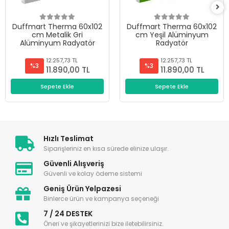
Duffmart Therma 60x102
Duffmart Therma 60x102
cm Metalik Gri
cm Yeşil Alüminyum
Alüminyum Radyatör
Radyatör
12.257,73 TL
12.257,73 TL
%3
%3
11.890,00 TL
11.890,00 TL
Sepete Ekle
Sepete Ekle
Hızlı Teslimat
Siparişleriniz en kısa sürede elinize ulaşır.
Güvenli Alışveriş
Güvenli ve kolay ödeme sistemi
Geniş Ürün Yelpazesi
Binlerce ürün ve kampanya seçeneği
7 / 24 DESTEK
Öneri ve şikayetlerinizi bize iletebilirsiniz.