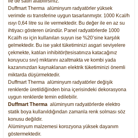
ile de satın alabilirsiniz.
Duffmart Therma alüminyum radyatörler yüksek
verimde ısı transferine uygun tasarlanmıştır. 1000 Kcal/h
ısıyı 0,64 litre su ile vermektedir. Bu değer ile en az su
ihtiyacı gösteren üründür. Panel radyatörlerde 1000
Kcal/h ısı için kullanılan suyun ise %20’sine karşılık
gelmektedir. Bu ise yakıt tüketiminizi asgari seviyelere
çekmekte, katılan inhibitör(tesisatınıza katacağınız
koruyucu sıvı) miktarını azaltmakta ve kombi yada
kazanınızdan kaynaklanan elektrik tüketiminizi önemli
miktarda düşürmektedir.
Duffmart Therma alüminyum radyatörler değişik
renklerde üretildiğinden bina içerisindeki dekorasyona
uygun renklerde temin edilebilir.
Duffmart
Therma
alüminyum radyatörlerde elektro
statik boya kullanıldığından zamanla renk solması söz
konusu değildir.
Alüminyum malzemesi korozyona yüksek dayanım
göstermektedir.