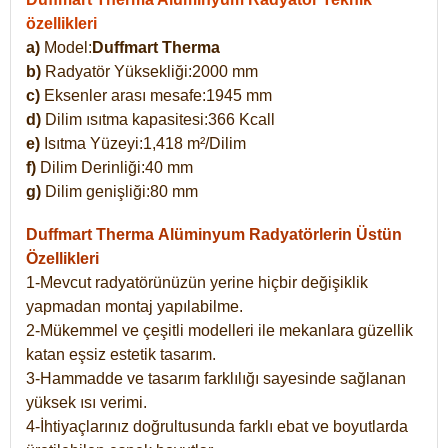
özellikleri
a)
Model:
Duffmart Therma
b)
Radyatör Yüksekliği:2000 mm
c)
Eksenler arası mesafe:1945 mm
d)
Dilim ısıtma kapasitesi:366 Kcall
e)
Isıtma Yüzeyi:1,418 m²/Dilim
f)
Dilim Derinliği:40 mm
g)
Dilim genişliği:80 mm
Duffmart Therma
Alüminyum Radyatörlerin Üstün
Özellikleri
1-Mevcut radyatörünüzün yerine hiçbir değişiklik
yapmadan montaj yapılabilme.
2-Mükemmel ve çeşitli modelleri ile mekanlara güzellik
katan eşsiz estetik tasarım.
3-Hammadde ve tasarım farklılığı sayesinde sağlanan
yüksek ısı verimi.
4-İhtiyaçlarınız doğrultusunda farklı ebat ve boyutlarda