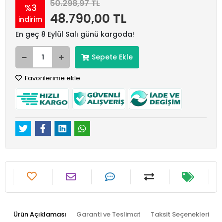
50.298,97 TL
%3
48.790,00 TL
indirim
En geç 8 Eylül Salı günü kargoda!
Sepete Ekle
Favorilerime ekle
Ürün Açıklaması
Garanti ve Teslimat
Taksit Seçenekleri