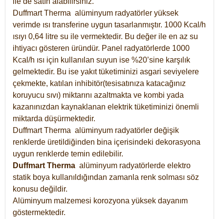
ile de satın alabilirsiniz.
Duffmart Therma alüminyum radyatörler yüksek
verimde ısı transferine uygun tasarlanmıştır. 1000 Kcal/h
ısıyı 0,64 litre su ile vermektedir. Bu değer ile en az su
ihtiyacı gösteren üründür. Panel radyatörlerde 1000
Kcal/h ısı için kullanılan suyun ise %20’sine karşılık
gelmektedir. Bu ise yakıt tüketiminizi asgari seviyelere
çekmekte, katılan inhibitör(tesisatınıza katacağınız
koruyucu sıvı) miktarını azaltmakta ve kombi yada
kazanınızdan kaynaklanan elektrik tüketiminizi önemli
miktarda düşürmektedir.
Duffmart Therma alüminyum radyatörler değişik
renklerde üretildiğinden bina içerisindeki dekorasyona
uygun renklerde temin edilebilir.
Duffmart
Therma
alüminyum radyatörlerde elektro
statik boya kullanıldığından zamanla renk solması söz
konusu değildir.
Alüminyum malzemesi korozyona yüksek dayanım
göstermektedir.