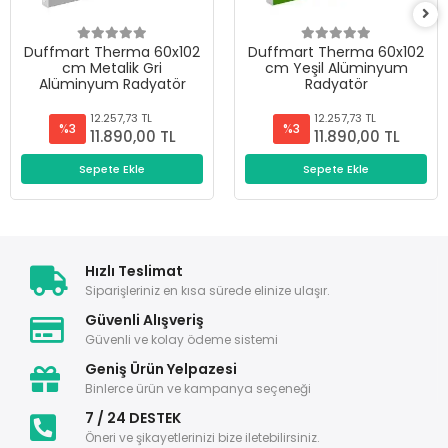
Duffmart Therma 60x102
Duffmart Therma 60x102
cm Metalik Gri
cm Yeşil Alüminyum
Alüminyum Radyatör
Radyatör
12.257,73 TL
12.257,73 TL
%3
%3
11.890,00 TL
11.890,00 TL
Sepete Ekle
Sepete Ekle
Hızlı Teslimat
Siparişleriniz en kısa sürede elinize ulaşır.
Güvenli Alışveriş
Güvenli ve kolay ödeme sistemi
Geniş Ürün Yelpazesi
Binlerce ürün ve kampanya seçeneği
7 / 24 DESTEK
Öneri ve şikayetlerinizi bize iletebilirsiniz.