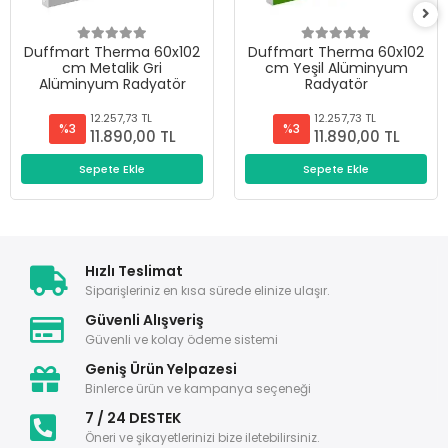
Duffmart Therma 60x102
Duffmart Therma 60x102
cm Metalik Gri
cm Yeşil Alüminyum
Alüminyum Radyatör
Radyatör
12.257,73 TL
12.257,73 TL
%3
%3
11.890,00 TL
11.890,00 TL
Sepete Ekle
Sepete Ekle
Hızlı Teslimat
Siparişleriniz en kısa sürede elinize ulaşır.
Güvenli Alışveriş
Güvenli ve kolay ödeme sistemi
Geniş Ürün Yelpazesi
Binlerce ürün ve kampanya seçeneği
7 / 24 DESTEK
Öneri ve şikayetlerinizi bize iletebilirsiniz.