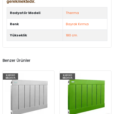
gerekmektedir.
Radyatör Modeli
Therma
Renk
Bayrak Kırmızı
Yükseklik
180 cm.
Benzer Ürünler
KARGO
KARGO
BEDAVA
BEDAVA