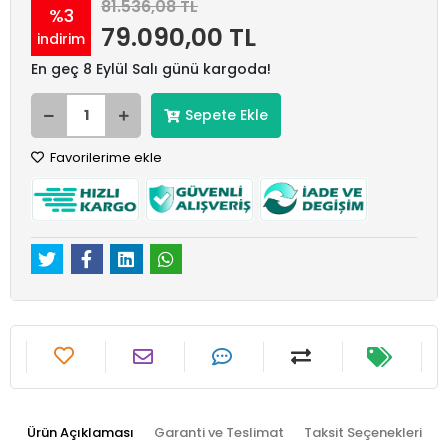
81.536,08 TL
%3
79.090,00 TL
indirim
En geç 8 Eylül Salı günü kargoda!
Sepete Ekle
Favorilerime ekle
Ürün Açıklaması
Garanti ve Teslimat
Taksit Seçenekleri