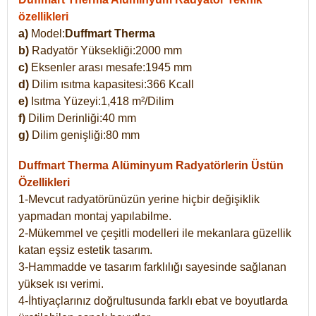
özellikleri
a)
Model:
Duffmart Therma
b)
Radyatör Yüksekliği:2000 mm
c)
Eksenler arası mesafe:1945 mm
d)
Dilim ısıtma kapasitesi:366 Kcall
e)
Isıtma Yüzeyi:1,418 m²/Dilim
f)
Dilim Derinliği:40 mm
g)
Dilim genişliği:80 mm
Duffmart Therma
Alüminyum Radyatörlerin Üstün
Özellikleri
1-Mevcut radyatörünüzün yerine hiçbir değişiklik
yapmadan montaj yapılabilme.
2-Mükemmel ve çeşitli modelleri ile mekanlara güzellik
katan eşsiz estetik tasarım.
3-Hammadde ve tasarım farklılığı sayesinde sağlanan
yüksek ısı verimi.
4-İhtiyaçlarınız doğrultusunda farklı ebat ve boyutlarda