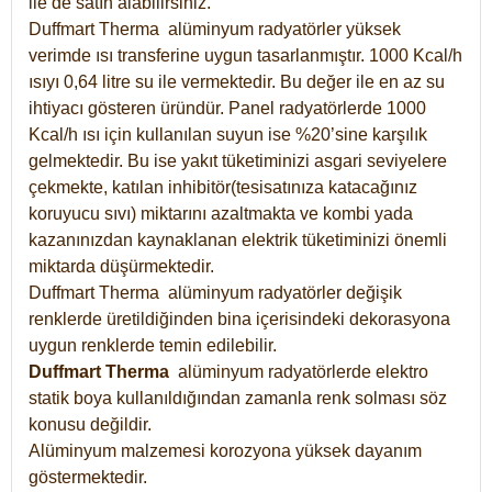
ile de satın alabilirsiniz.
Duffmart Therma alüminyum radyatörler yüksek
verimde ısı transferine uygun tasarlanmıştır. 1000 Kcal/h
ısıyı 0,64 litre su ile vermektedir. Bu değer ile en az su
ihtiyacı gösteren üründür. Panel radyatörlerde 1000
Kcal/h ısı için kullanılan suyun ise %20’sine karşılık
gelmektedir. Bu ise yakıt tüketiminizi asgari seviyelere
çekmekte, katılan inhibitör(tesisatınıza katacağınız
koruyucu sıvı) miktarını azaltmakta ve kombi yada
kazanınızdan kaynaklanan elektrik tüketiminizi önemli
miktarda düşürmektedir.
Duffmart Therma alüminyum radyatörler değişik
renklerde üretildiğinden bina içerisindeki dekorasyona
uygun renklerde temin edilebilir.
Duffmart
Therma
alüminyum radyatörlerde elektro
statik boya kullanıldığından zamanla renk solması söz
konusu değildir.
Alüminyum malzemesi korozyona yüksek dayanım
göstermektedir.