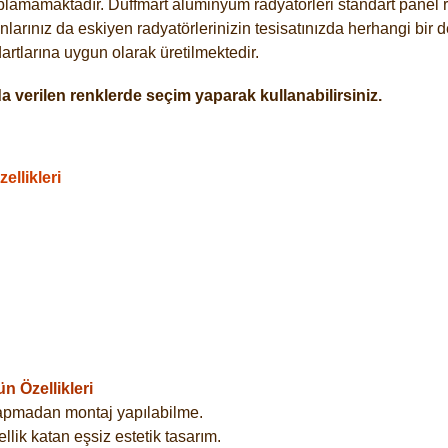
plamamaktadır. Duffmart alüminyum radyatörleri standart panel ra
larınız da eskiyen radyatörlerinizin tesisatınızda herhangi bir d
tlarına uygun olarak üretilmektedir.
 verilen renklerde seçim yaparak kullanabilirsiniz.
llikleri
 Özellikleri
yapmadan montaj yapılabilme.
lik katan eşsiz estetik tasarım.