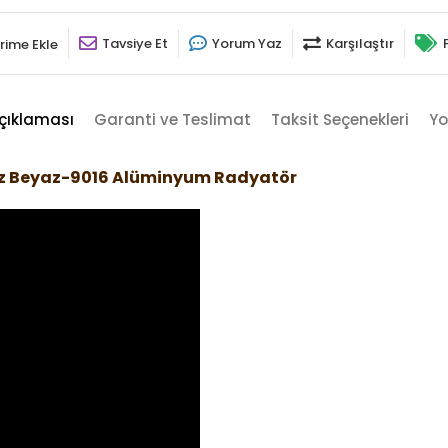
Tavsiye Et
Yorum Yaz
Karşılaştır
rime Ekle
çıklaması
Garanti ve Teslimat
Taksit Seçenekleri
Yo
Buz Beyaz-9016 Alüminyum Radyatör