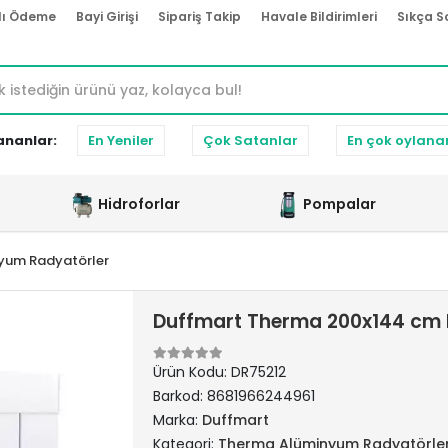
lı Ödeme
Bayi Girişi
Sipariş Takip
Havale Bildirimleri
Sıkça S
ananlar:
En Yeniler
Çok Satanlar
En çok oylana
Hidroforlar
Pompalar
yum Radyatörler
Duffmart Therma 200x144 cm 
Ürün Kodu:
DR75212
Barkod:
8681966244961
Marka:
Duffmart
Kategori:
Therma Alüminyum Radyatörle