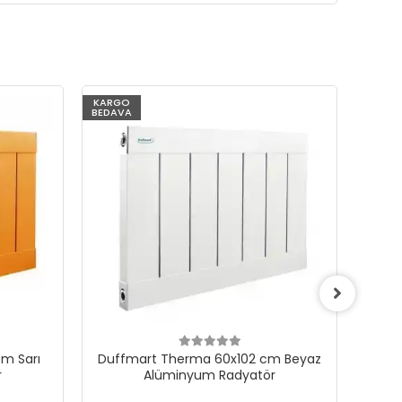
KARGO
KARG
BEDAVA
BEDAV
m Sarı
Duffmart Therma 60x102 cm Beyaz
Du
r
Alüminyum Radyatör