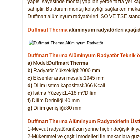
yapısı sayesinde montaj yapılan yerde fazla yer ka
sahiptir. Bu durum montaj kolaylığı sağlarken mekan
Duffmart alüminyum radyatörleri ISO VE TSE standar
Duffmart Therma
alüminyum radyatörleri aşağıda
Duffmart Therma Alüminyum Radyatör Teknik öze
a)
Model:
Duffmart Therma
b)
Radyatör Yüksekliği:2000 mm
c)
Eksenler arası mesafe:1945 mm
d)
Dilim ısıtma kapasitesi:366 Kcall
e)
Isıtma Yüzeyi:1,418 m²/Dilim
f)
Dilim Derinliği:40 mm
g)
Dilim genişliği:80 mm
Duffmart Therma
Alüminyum Radyatörlerin Üstün
1-Mevcut radyatörünüzün yerine hiçbir değişiklik 
2-Mükemmel ve çeşitli modelleri ile mekanlara güzel