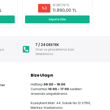
12.257,73 TL
%3
L
11.890,00 TL
Sepete Ekle
i
7 / 24 DESTEK
nya
Öneri ve şikayetlerinizi bize
iletebilirsiniz.
Bize Ulaşın
Haftaiçi
09:00 - 18:00
ler
Cumartesi
10:00 - 17:00
saatleri
arasında ulaşabilirsiniz.
Kuzeykent Mah. 44. Sokak No:12 37150,
Merkez-Kastamonu