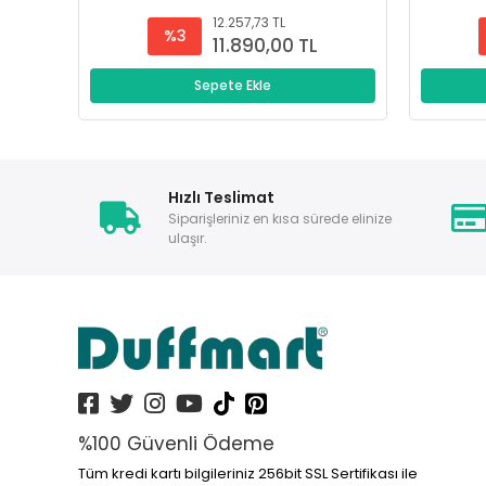
12.257,73 TL
%3
11.890,00 TL
Sepete Ekle
Hızlı Teslimat
Siparişleriniz en kısa sürede elinize
ulaşır.
%100 Güvenli Ödeme
Tüm kredi kartı bilgileriniz 256bit SSL Sertifikası ile