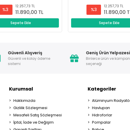
12.257,73 TL
12.257,73 TL
%3
%3
11.890,00 TL
11.890,00 T
Sepete Ekle
Sepete Ekle
Güvenli Alışveriş
Geniş Ürün Yelpazes
Güvenli ve kolay ödeme
Binlerce ürün ve kampa
sistemi
seçeneği
Kurumsal
Kategoriler
Hakkımızda
Alüminyum Radyatör
Gizlilik Sözleşmesi
Havlupan
Mesafeli Satış Sözleşmesi
Hidroforlar
İptal, İade ve Değişim
Pompalar
Garanti Şartları
Bahçe