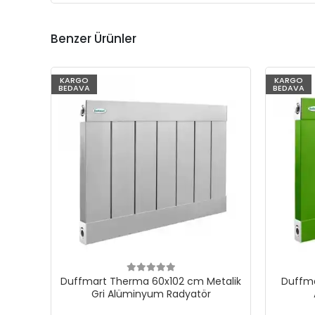
Benzer Ürünler
KARGO
KARGO
BEDAVA
BEDAVA
Duffmart Therma 60x102 cm Metalik
Duffma
Gri Alüminyum Radyatör