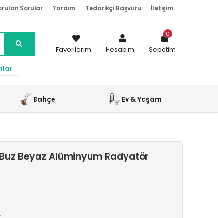
orulan Sorular
Yardım
Tedarikçi Başvuru
İletişim
0
Favorilerim
Hesabım
Sepetim
nlar
Bahçe
Ev & Yaşam
Buz Beyaz Alüminyum Radyatör
r