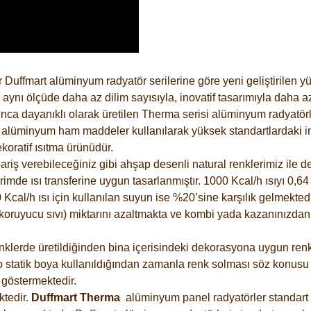
 Duffmart alüminyum radyatör serilerine göre yeni geliştirilen 
ynı ölçüde daha az dilim sayısıyla, inovatif tasarımıyla daha az
ca dayanıklı olarak üretilen Therma serisi alüminyum radyatörler
alüminyum ham maddeler kullanılarak yüksek standartlardaki imal
koratif ısıtma ürünüdür.
riş verebileceğiniz gibi ahşap desenli natural renklerimiz ile de 
e ısı transferine uygun tasarlanmıştır. 1000 Kcal/h ısıyı 0,64 li
Kcal/h ısı için kullanılan suyun ise %20’sine karşılık gelmektedir
z koruyucu sıvı) miktarını azaltmakta ve kombi yada kazanınızdan
lerde üretildiğinden bina içerisindeki dekorasyona uygun renkle
 statik boya kullanıldığından zamanla renk solması söz konusu d
göstermektedir.
tedir.
Duffmart
Therma
alüminyum panel radyatörler standart a