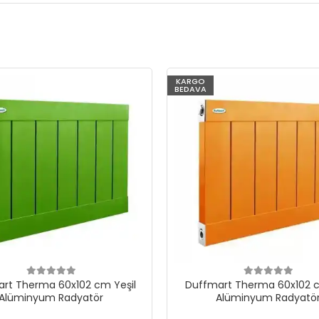
KARGO
BEDAVA
rt Therma 60x102 cm Yeşil
Duffmart Therma 60x102 c
Alüminyum Radyatör
Alüminyum Radyatö