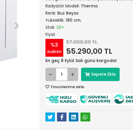
Radyatör Modeli:
Therma
Renk:
Buz Beyaz
Yükseklik:
180 cm.
Stok:
20+
Fiyat
57.000,00 TL
%3
55.290,00 TL
indirim
En geç 8 Eylül Salı günü kargoda!
Sepete Ekle
Favorilerime ekle