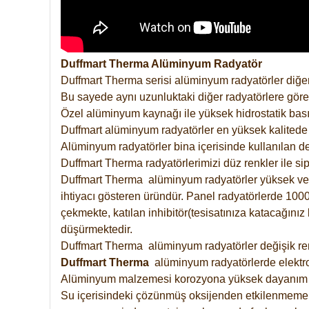
Duffmart Therma Alüminyum Radyatör
Duffmart Therma serisi alüminyum radyatörler diğer
Bu sayede aynı uzunluktaki diğer radyatörlere göre a
Özel alüminyum kaynağı ile yüksek hidrostatik basın
Duffmart alüminyum radyatörler en yüksek kalitede 
Alüminyum radyatörler bina içerisinde kullanılan de
Duffmart Therma radyatörlerimizi düz renkler ile sipa
Duffmart Therma alüminyum radyatörler yüksek verimd
ihtiyacı gösteren üründür. Panel radyatörlerde 1000 
çekmekte, katılan inhibitör(tesisatınıza katacağını
düşürmektedir.
Duffmart Therma alüminyum radyatörler değişik renk
Duffmart
Therma
alüminyum radyatörlerde elektro
Alüminyum malzemesi korozyona yüksek dayanım 
Su içerisindeki çözünmüş oksijenden etkilenmemek