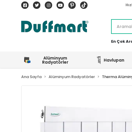
Hız
En Çok Ar
Alüminyum
Havlupan
Radyatörler
Ana Sayfa
Alüminyum Radyatörler
Therma Alümin