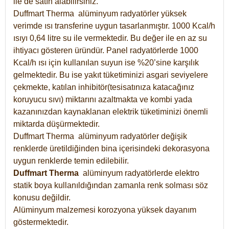
ile de satın alabilirsiniz.
Duffmart Therma alüminyum radyatörler yüksek
verimde ısı transferine uygun tasarlanmıştır. 1000 Kcal/h
ısıyı 0,64 litre su ile vermektedir. Bu değer ile en az su
ihtiyacı gösteren üründür. Panel radyatörlerde 1000
Kcal/h ısı için kullanılan suyun ise %20’sine karşılık
gelmektedir. Bu ise yakıt tüketiminizi asgari seviyelere
çekmekte, katılan inhibitör(tesisatınıza katacağınız
koruyucu sıvı) miktarını azaltmakta ve kombi yada
kazanınızdan kaynaklanan elektrik tüketiminizi önemli
miktarda düşürmektedir.
Duffmart Therma alüminyum radyatörler değişik
renklerde üretildiğinden bina içerisindeki dekorasyona
uygun renklerde temin edilebilir.
Duffmart
Therma
alüminyum radyatörlerde elektro
statik boya kullanıldığından zamanla renk solması söz
konusu değildir.
Alüminyum malzemesi korozyona yüksek dayanım
göstermektedir.