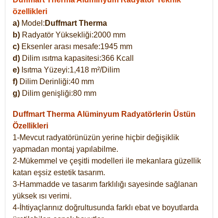
özellikleri
a)
Model:
Duffmart Therma
b)
Radyatör Yüksekliği:2000 mm
c)
Eksenler arası mesafe:1945 mm
d)
Dilim ısıtma kapasitesi:366 Kcall
e)
Isıtma Yüzeyi:1,418 m²/Dilim
f)
Dilim Derinliği:40 mm
g)
Dilim genişliği:80 mm
Duffmart Therma
Alüminyum Radyatörlerin Üstün
Özellikleri
1-Mevcut radyatörünüzün yerine hiçbir değişiklik
yapmadan montaj yapılabilme.
2-Mükemmel ve çeşitli modelleri ile mekanlara güzellik
katan eşsiz estetik tasarım.
3-Hammadde ve tasarım farklılığı sayesinde sağlanan
yüksek ısı verimi.
4-İhtiyaçlarınız doğrultusunda farklı ebat ve boyutlarda