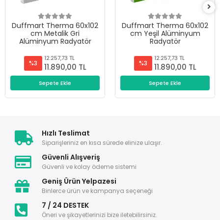
Duffmart Therma 60x102
Duffmart Therma 60x102
cm Metalik Gri
cm Yeşil Alüminyum
Alüminyum Radyatör
Radyatör
12.257,73 TL
12.257,73 TL
%3
%3
11.890,00 TL
11.890,00 TL
Sepete Ekle
Sepete Ekle
Hızlı Teslimat
Siparişleriniz en kısa sürede elinize ulaşır.
Güvenli Alışveriş
Güvenli ve kolay ödeme sistemi
Geniş Ürün Yelpazesi
Binlerce ürün ve kampanya seçeneği
7 / 24 DESTEK
Öneri ve şikayetlerinizi bize iletebilirsiniz.