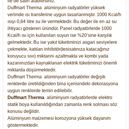
ile de satın alabilirsiniz.
Duffmart Therma alüminyum radyatörler yüksek
verimde ısı transferine uygun tasarlanmıştır. 1000 Kcal/h
ısıyı 0,64 litre su ile vermektedir. Bu değer ile en az su
ihtiyacı gösteren üründür. Panel radyatörlerde 1000
Kcal/h ısı için kullanılan suyun ise %20’sine karşılık
gelmektedir. Bu ise yakıt tüketiminizi asgari seviyelere
çekmekte, katılan inhibitör(tesisatınıza katacağınız
koruyucu sıvı) miktarını azaltmakta ve kombi yada
kazanınızdan kaynaklanan elektrik tüketiminizi önemli
miktarda düşürmektedir.
Duffmart Therma alüminyum radyatörler değişik
renklerde üretildiğinden bina içerisindeki dekorasyona
uygun renklerde temin edilebilir.
Duffmart
Therma
alüminyum radyatörlerde elektro
statik boya kullanıldığından zamanla renk solması söz
konusu değildir.
Alüminyum malzemesi korozyona yüksek dayanım
göstermektedir.