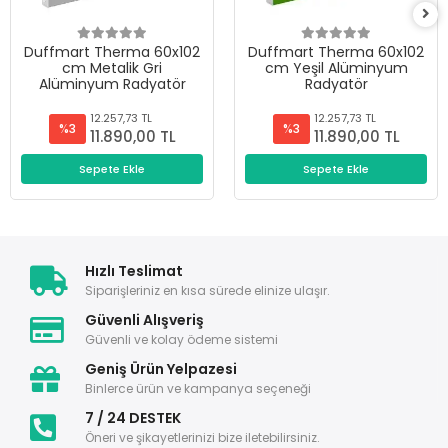
Duffmart Therma 60x102
Duffmart Therma 60x102
cm Metalik Gri
cm Yeşil Alüminyum
Alüminyum Radyatör
Radyatör
12.257,73 TL
12.257,73 TL
%3
%3
11.890,00 TL
11.890,00 TL
Sepete Ekle
Sepete Ekle
Hızlı Teslimat
Siparişleriniz en kısa sürede elinize ulaşır.
Güvenli Alışveriş
Güvenli ve kolay ödeme sistemi
Geniş Ürün Yelpazesi
Binlerce ürün ve kampanya seçeneği
7 / 24 DESTEK
Öneri ve şikayetlerinizi bize iletebilirsiniz.