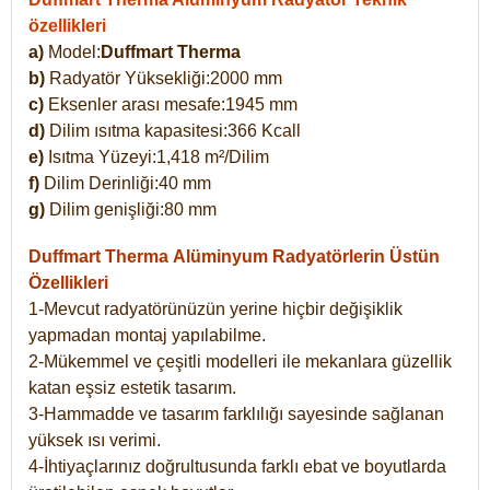
özellikleri
a)
Model:
Duffmart Therma
b)
Radyatör Yüksekliği:2000 mm
c)
Eksenler arası mesafe:1945 mm
d)
Dilim ısıtma kapasitesi:366 Kcall
e)
Isıtma Yüzeyi:1,418 m²/Dilim
f)
Dilim Derinliği:40 mm
g)
Dilim genişliği:80 mm
Duffmart Therma
Alüminyum Radyatörlerin Üstün
Özellikleri
1-Mevcut radyatörünüzün yerine hiçbir değişiklik
yapmadan montaj yapılabilme.
2-Mükemmel ve çeşitli modelleri ile mekanlara güzellik
katan eşsiz estetik tasarım.
3-Hammadde ve tasarım farklılığı sayesinde sağlanan
yüksek ısı verimi.
4-İhtiyaçlarınız doğrultusunda farklı ebat ve boyutlarda