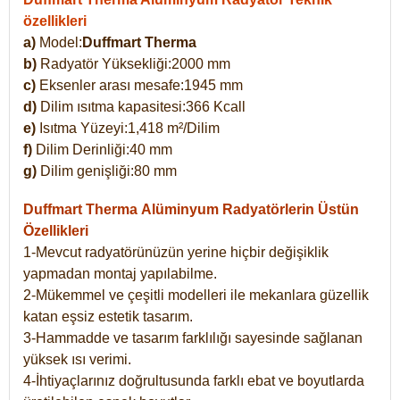
özellikleri
a)
Model:
Duffmart Therma
b)
Radyatör Yüksekliği:2000 mm
c)
Eksenler arası mesafe:1945 mm
d)
Dilim ısıtma kapasitesi:366 Kcall
e)
Isıtma Yüzeyi:1,418 m²/Dilim
f)
Dilim Derinliği:40 mm
g)
Dilim genişliği:80 mm
Duffmart Therma
Alüminyum Radyatörlerin Üstün
Özellikleri
1-Mevcut radyatörünüzün yerine hiçbir değişiklik
yapmadan montaj yapılabilme.
2-Mükemmel ve çeşitli modelleri ile mekanlara güzellik
katan eşsiz estetik tasarım.
3-Hammadde ve tasarım farklılığı sayesinde sağlanan
yüksek ısı verimi.
4-İhtiyaçlarınız doğrultusunda farklı ebat ve boyutlarda