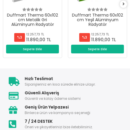
Duffmart Therma 60x102
Duffmart Therma 60x102
cm Metalik Gri
cm Yeşil Alüminyum
Alüminyum Radyatör
Radyatör
12.257,73 TL
12.257,73 TL
%3
%3
11.890,00 TL
11.890,00 TL
Sepete Ekle
Sepete Ekle
Hızlı Teslimat
Siparişleriniz en kısa sürede elinize ulaşır.
Güvenli Alışveriş
Güvenli ve kolay ödeme sistemi
Geniş Ürün Yelpazesi
Binlerce ürün ve kampanya seçeneği
7 / 24 DESTEK
Öneri ve şikayetlerinizi bize iletebilirsiniz.