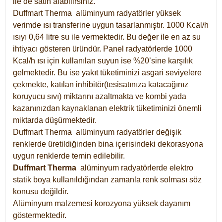
ile de satın alabilirsiniz.
Duffmart Therma alüminyum radyatörler yüksek
verimde ısı transferine uygun tasarlanmıştır. 1000 Kcal/h
ısıyı 0,64 litre su ile vermektedir. Bu değer ile en az su
ihtiyacı gösteren üründür. Panel radyatörlerde 1000
Kcal/h ısı için kullanılan suyun ise %20’sine karşılık
gelmektedir. Bu ise yakıt tüketiminizi asgari seviyelere
çekmekte, katılan inhibitör(tesisatınıza katacağınız
koruyucu sıvı) miktarını azaltmakta ve kombi yada
kazanınızdan kaynaklanan elektrik tüketiminizi önemli
miktarda düşürmektedir.
Duffmart Therma alüminyum radyatörler değişik
renklerde üretildiğinden bina içerisindeki dekorasyona
uygun renklerde temin edilebilir.
Duffmart
Therma
alüminyum radyatörlerde elektro
statik boya kullanıldığından zamanla renk solması söz
konusu değildir.
Alüminyum malzemesi korozyona yüksek dayanım
göstermektedir.