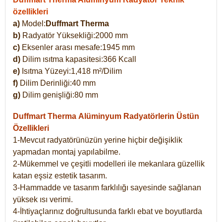
özellikleri
a)
Model:
Duffmart Therma
b)
Radyatör Yüksekliği:2000 mm
c)
Eksenler arası mesafe:1945 mm
d)
Dilim ısıtma kapasitesi:366 Kcall
e)
Isıtma Yüzeyi:1,418 m²/Dilim
f)
Dilim Derinliği:40 mm
g)
Dilim genişliği:80 mm
Duffmart Therma
Alüminyum Radyatörlerin Üstün
Özellikleri
1-Mevcut radyatörünüzün yerine hiçbir değişiklik
yapmadan montaj yapılabilme.
2-Mükemmel ve çeşitli modelleri ile mekanlara güzellik
katan eşsiz estetik tasarım.
3-Hammadde ve tasarım farklılığı sayesinde sağlanan
yüksek ısı verimi.
4-İhtiyaçlarınız doğrultusunda farklı ebat ve boyutlarda