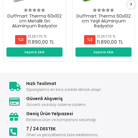
Duffmart Therma 60x102
Duffmart Therma 60x102
cm Metalik Gri
cm Yeşil Alüminyum
Alüminyum Radyatör
Radyatör
12.257,73 TL
12.257,73 TL
%3
%3
11.890,00 TL
11.890,00 TL
Sepete Ekle
Sepete Ekle
Hızlı Teslimat
Siparişleriniz en kısa sürede elinize ulaşır.
Güvenli Alışveriş
Güvenli ve kolay ödeme sistemi
Geniş Ürün Yelpazesi
Binlerce ürün ve kampanya seçeneği
7 / 24 DESTEK
Öneri ve şikayetlerinizi bize iletebilirsiniz.