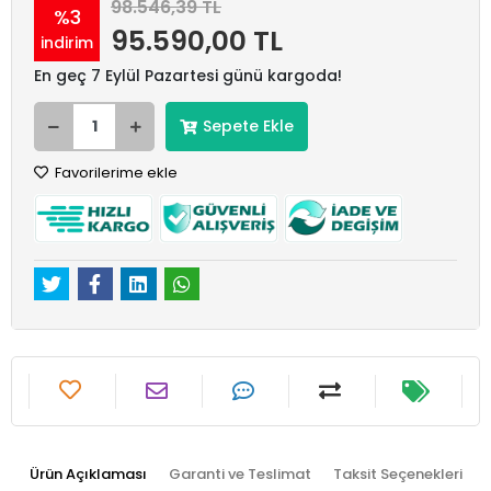
98.546,39 TL
%3
95.590,00 TL
indirim
En geç 7 Eylül Pazartesi günü kargoda!
Sepete Ekle
Favorilerime ekle
Ürün Açıklaması
Garanti ve Teslimat
Taksit Seçenekleri