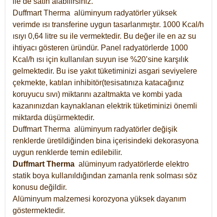
ile de satın alabilirsiniz.
Duffmart Therma alüminyum radyatörler yüksek
verimde ısı transferine uygun tasarlanmıştır. 1000 Kcal/h
ısıyı 0,64 litre su ile vermektedir. Bu değer ile en az su
ihtiyacı gösteren üründür. Panel radyatörlerde 1000
Kcal/h ısı için kullanılan suyun ise %20’sine karşılık
gelmektedir. Bu ise yakıt tüketiminizi asgari seviyelere
çekmekte, katılan inhibitör(tesisatınıza katacağınız
koruyucu sıvı) miktarını azaltmakta ve kombi yada
kazanınızdan kaynaklanan elektrik tüketiminizi önemli
miktarda düşürmektedir.
Duffmart Therma alüminyum radyatörler değişik
renklerde üretildiğinden bina içerisindeki dekorasyona
uygun renklerde temin edilebilir.
Duffmart
Therma
alüminyum radyatörlerde elektro
statik boya kullanıldığından zamanla renk solması söz
konusu değildir.
Alüminyum malzemesi korozyona yüksek dayanım
göstermektedir.