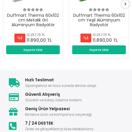
Duffmart Therma 60x102
Duffmart Therma 60x102
cm Metalik Gri
cm Yeşil Alüminyum
Alüminyum Radyatör
Radyatör
12.257,73 TL
12.257,73 TL
%3
%3
11.890,00 TL
11.890,00 TL
Sepete Ekle
Sepete Ekle
Hızlı Teslimat
Siparişleriniz en kısa sürede elinize ulaşır.
Güvenli Alışveriş
Güvenli ve kolay ödeme sistemi
Geniş Ürün Yelpazesi
Binlerce ürün ve kampanya seçeneği
7 / 24 DESTEK
Öneri ve şikayetlerinizi bize iletebilirsiniz.