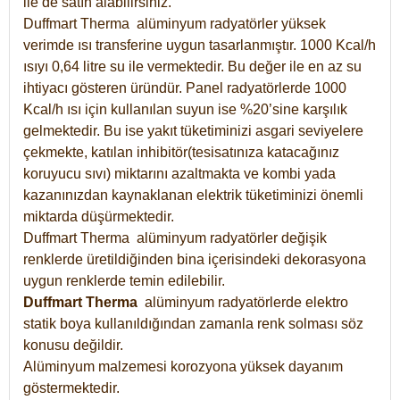
ile de satın alabilirsiniz.
Duffmart Therma alüminyum radyatörler yüksek
verimde ısı transferine uygun tasarlanmıştır. 1000 Kcal/h
ısıyı 0,64 litre su ile vermektedir. Bu değer ile en az su
ihtiyacı gösteren üründür. Panel radyatörlerde 1000
Kcal/h ısı için kullanılan suyun ise %20’sine karşılık
gelmektedir. Bu ise yakıt tüketiminizi asgari seviyelere
çekmekte, katılan inhibitör(tesisatınıza katacağınız
koruyucu sıvı) miktarını azaltmakta ve kombi yada
kazanınızdan kaynaklanan elektrik tüketiminizi önemli
miktarda düşürmektedir.
Duffmart Therma alüminyum radyatörler değişik
renklerde üretildiğinden bina içerisindeki dekorasyona
uygun renklerde temin edilebilir.
Duffmart
Therma
alüminyum radyatörlerde elektro
statik boya kullanıldığından zamanla renk solması söz
konusu değildir.
Alüminyum malzemesi korozyona yüksek dayanım
göstermektedir.