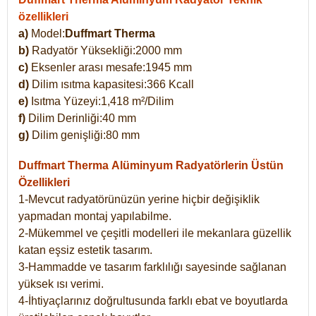
özellikleri
a)
Model:
Duffmart Therma
b)
Radyatör Yüksekliği:2000 mm
c)
Eksenler arası mesafe:1945 mm
d)
Dilim ısıtma kapasitesi:366 Kcall
e)
Isıtma Yüzeyi:1,418 m²/Dilim
f)
Dilim Derinliği:40 mm
g)
Dilim genişliği:80 mm
Duffmart Therma
Alüminyum Radyatörlerin Üstün
Özellikleri
1-Mevcut radyatörünüzün yerine hiçbir değişiklik
yapmadan montaj yapılabilme.
2-Mükemmel ve çeşitli modelleri ile mekanlara güzellik
katan eşsiz estetik tasarım.
3-Hammadde ve tasarım farklılığı sayesinde sağlanan
yüksek ısı verimi.
4-İhtiyaçlarınız doğrultusunda farklı ebat ve boyutlarda