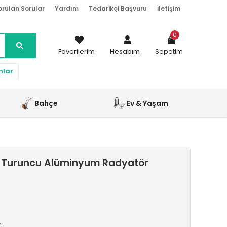
orulan Sorular
Yardım
Tedarikçi Başvuru
İletişim
0
Favorilerim
Hesabım
Sepetim
nlar
Bahçe
Ev & Yaşam
 Turuncu Alüminyum Radyatör
r