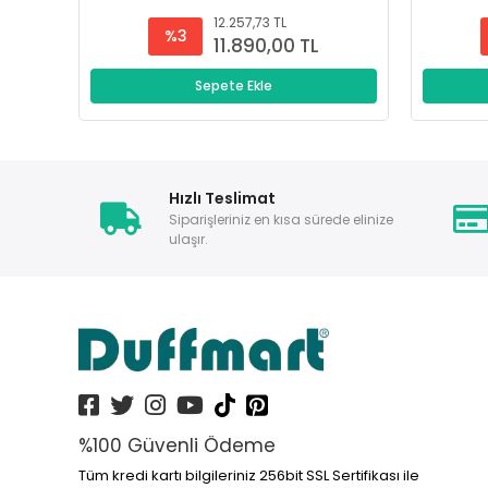
12.257,73 TL
%3
11.890,00 TL
Sepete Ekle
Hızlı Teslimat
Siparişleriniz en kısa sürede elinize
ulaşır.
%100 Güvenli Ödeme
Tüm kredi kartı bilgileriniz 256bit SSL Sertifikası ile