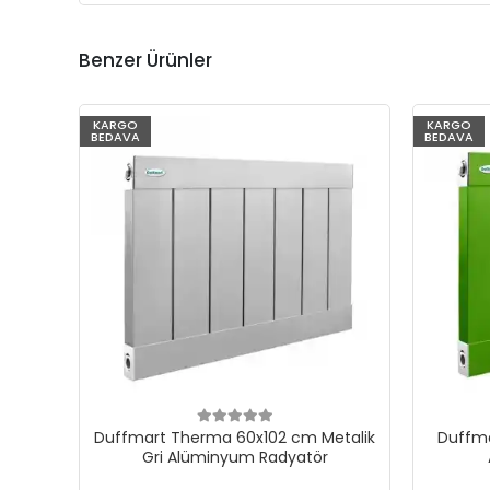
Benzer Ürünler
KARGO
KARGO
BEDAVA
BEDAVA
Duffmart Therma 60x102 cm Metalik
Duffma
Gri Alüminyum Radyatör