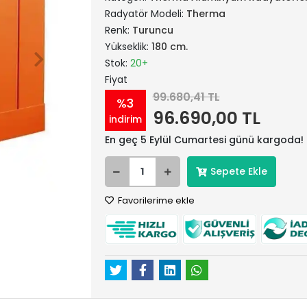
Radyatör Modeli:
Therma
Renk:
Turuncu
Yükseklik:
180 cm.
Stok:
20+
Fiyat
99.680,41 TL
%3
96.690,00 TL
indirim
En geç 5 Eylül Cumartesi günü kargoda!
Sepete Ekle
Favorilerime ekle