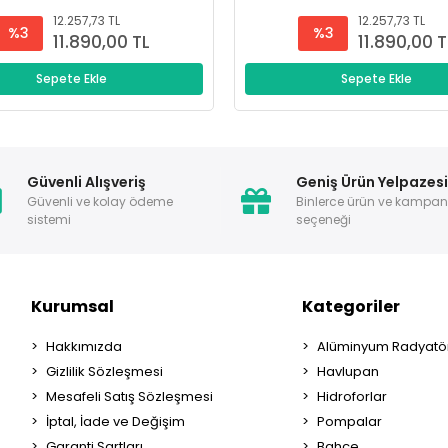
12.257,73 TL
12.257,73 TL
%3
%3
11.890,00 TL
11.890,00 T
Sepete Ekle
Sepete Ekle
Güvenli Alışveriş
Geniş Ürün Yelpazes
Güvenli ve kolay ödeme
Binlerce ürün ve kampa
sistemi
seçeneği
Kurumsal
Kategoriler
Hakkımızda
Alüminyum Radyatör
Gizlilik Sözleşmesi
Havlupan
Mesafeli Satış Sözleşmesi
Hidroforlar
İptal, İade ve Değişim
Pompalar
Garanti Şartları
Bahçe