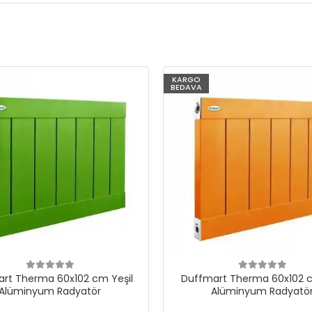
KARGO
BEDAVA
rt Therma 60x102 cm Yeşil
Duffmart Therma 60x102 c
Alüminyum Radyatör
Alüminyum Radyatö