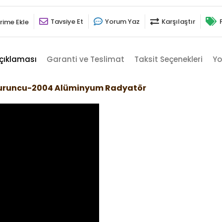
Tavsiye Et
Yorum Yaz
Karşılaştır
rime Ekle
çıklaması
Garanti ve Teslimat
Taksit Seçenekleri
Yo
 Turuncu-2004 Alüminyum Radyatör