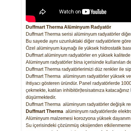
Duffmart Therma Alüminyum Radyatör
Duffmart Therma serisi alüminyum radyatörler diğer
Bu sayede aynı uzunluktaki diğer radyatörlere göre a
Özel alüminyum kaynağı ile yüksek hidrostatik basın
Duffmart alüminyum radyatörler en yüksek kalitede 
Alüminyum radyatörler bina içerisinde kullanılan de
Duffmart Therma radyatörlerimizi düz renkler ile sipa
Duffmart Therma alüminyum radyatörler yüksek verimd
ihtiyacı gösteren üründür. Panel radyatörlerde 1000 
çekmekte, katılan inhibitör(tesisatınıza katacağını
düşürmektedir.
Duffmart Therma alüminyum radyatörler değişik renk
Duffmart
Therma
alüminyum radyatörlerde elektro
Alüminyum malzemesi korozyona yüksek dayanım 
Su içerisindeki çözünmüş oksijenden etkilenmemek