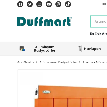
Hız
En Çok Ar
Alüminyum
Havlupan
Radyatörler
Ana Sayfa
Alüminyum Radyatörler
Therma Alümin