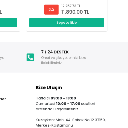
12.257,73 TL
%3
L
11.890,00 TL
Sepete Ekle
i
7 / 24 DESTEK
nya
Öneri ve şikayetlerinizi bize
iletebilirsiniz.
Bize Ulaşın
Haftaiçi
09:00 - 18:00
ler
Cumartesi
10:00 - 17:00
saatleri
arasında ulaşabilirsiniz.
Kuzeykent Mah. 44. Sokak No:12 37150,
Merkez-Kastamonu