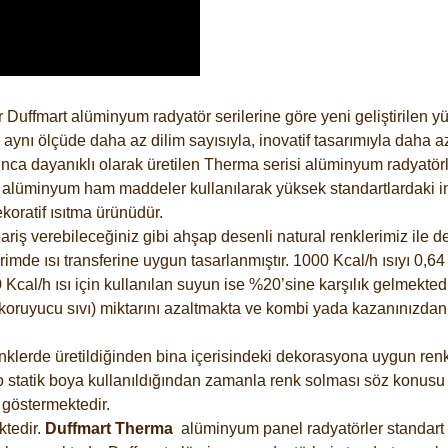
 Duffmart alüminyum radyatör serilerine göre yeni geliştirilen 
ynı ölçüde daha az dilim sayısıyla, inovatif tasarımıyla daha az
ca dayanıklı olarak üretilen Therma serisi alüminyum radyatörler
alüminyum ham maddeler kullanılarak yüksek standartlardaki imal
koratif ısıtma ürünüdür.
riş verebileceğiniz gibi ahşap desenli natural renklerimiz ile de 
e ısı transferine uygun tasarlanmıştır. 1000 Kcal/h ısıyı 0,64 li
Kcal/h ısı için kullanılan suyun ise %20’sine karşılık gelmektedir
z koruyucu sıvı) miktarını azaltmakta ve kombi yada kazanınızdan
lerde üretildiğinden bina içerisindeki dekorasyona uygun renkle
 statik boya kullanıldığından zamanla renk solması söz konusu d
göstermektedir.
tedir.
Duffmart
Therma
alüminyum panel radyatörler standart a