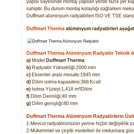
yapısı sayesinde montaj yapılan yerde fazla yer ka
sahiptir. Bu durum montaj kolaylığı sağlarken mekan
Duffmart alüminyum radyatörleri ISO VE TSE standar
Duffmart Therma
alüminyum radyatörleri aşağıda
Duffmart Therma Alüminyum Radyatör Teknik öze
a)
Model:
Duffmart Therma
b)
Radyatör Yüksekliği:2000 mm
c)
Eksenler arası mesafe:1945 mm
d)
Dilim ısıtma kapasitesi:366 Kcall
e)
Isıtma Yüzeyi:1,418 m²/Dilim
f)
Dilim Derinliği:40 mm
g)
Dilim genişliği:80 mm
Duffmart Therma
Alüminyum Radyatörlerin Üstün
1-Mevcut radyatörünüzün yerine hiçbir değişiklik 
2-Mükemmel ve çeşitli modelleri ile mekanlara güzel