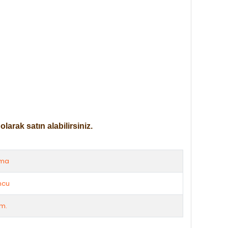
arak satın alabilirsiniz.
rma
ncu
cm.