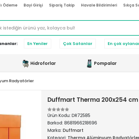
lı Ödeme
Bayi Girişi
Sipariş Takip
Havale Bildirimleri
Sıkça S
ananlar:
En Yeniler
Çok Satanlar
En çok oylana
Hidroforlar
Pompalar
yum Radyatörler
Duffmart Therma 200x254 cm
Ürün Kodu:
DR72585
Barkod:
8681966218696
Marka:
Duffmart
Kategori:
Therma Alüminyum Radyatörle