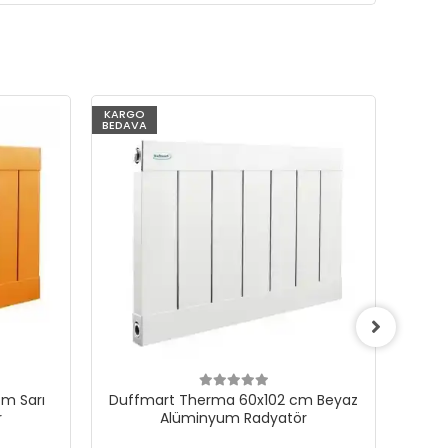
KARGO
KARG
BEDAVA
BEDAV
m Sarı
Duffmart Therma 60x102 cm Beyaz
Du
r
Alüminyum Radyatör