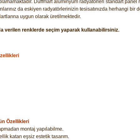
plamamaktadır. Duffmart alüminyum radyatörleri standart panel ra
larınız da eskiyen radyatörlerinizin tesisatınızda herhangi bir d
tlarına uygun olarak üretilmektedir.
 verilen renklerde seçim yaparak kullanabilirsiniz.
llikleri
 Özellikleri
yapmadan montaj yapılabilme.
lik katan eşsiz estetik tasarım.