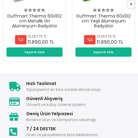
Duffmart Therma 60x102
Duffmart Therma 60x102
cm Metalik Gri
cm Yeşil Alüminyum
Alüminyum Radyatör
Radyatör
12.257,73 TL
12.257,73 TL
%3
%3
11.890,00 TL
11.890,00 TL
Sepete Ekle
Sepete Ekle
Hızlı Teslimat
Siparişleriniz en kısa sürede elinize ulaşır.
Güvenli Alışveriş
Güvenli ve kolay ödeme sistemi
Geniş Ürün Yelpazesi
Binlerce ürün ve kampanya seçeneği
7 / 24 DESTEK
Öneri ve şikayetlerinizi bize iletebilirsiniz.