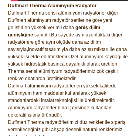
Duffmart Therma Alüminyum Radyatör
Duffmart Therma serisi alüminyum radyatörler diğer
Duffmart alüminyum radyatör serilerine göre yeni
geliştirilen yüksek verimli daha
geniş dilim
genişliğine
sahiptir.Bu sayede aynı uzunluktaki diğer
radyatörlere göre aynı ölçüde daha az dilim
sayısıyla,inovatif tasarımıyla daha az su miktarı ile daha
yüksek ısı elde edilmektedir.Özel alüminyum kaynağı ile
yüksek hidrostatik basınca dayanıklı olarak üretilen
Therma serisi alüminyum radyatörlerimiz çok çeşitli
renk ve ebatlarda üretilmektedir.
Duffmart alüminyum radyatörler en yüksek kalitede
alüminyum ham maddeler kullanılarak yüksek
standartlardaki imalat teknolojisi ile üretilmektedir.
Alüminyum radyatörler bina içerisinde kullanılan
dekoratif ısıtma ürünüdür.
Duffmart Therma radyatörlerimizi düz renkler ile sipariş
verebileceğiniz gibi ahşap desenli natural renklerimiz