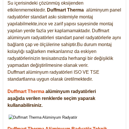
Su içerisindeki çözünmüş oksijenden
etkilenmemektedir.
Duffmart
Therma
alüminyum panel
radyatörler standart askı sistemiyle montaj
yapılabilmekte,ince ve zarif yapısı sayesinde montaj
yapılan yerde fazla yer kaplamamaktadır. Duffmart
alüminyum radyatörleri standart panel radyatörlerle aynı
bağlantı çap ve ölçülerine sahiptir.Bu durum montaj
kolaylığı sağlarken mekanlarınız da eskiyen
radyatörlerinizin tesisatınızda herhangi bir değişiklik
yapmadan değiştirilmesine olanak verir.
Duffmart alüminyum radyatörleri ISO VE TSE
standartlarına uygun olarak üretilmektedir.
Duffmart Therma
alüminyum radyatörleri
aşağıda verilen renklerde seçim yaparak
kullanabilirsiniz.
Duffmart Therma Alüminyum Radyatör Teknik