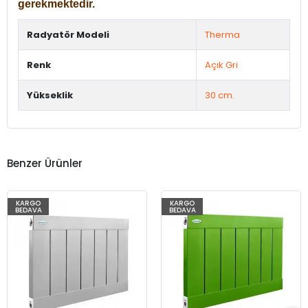
gerekmektedir.
Radyatör Modeli
Therma
Renk
Açık Gri
Yükseklik
30 cm.
Benzer Ürünler
KARGO
KARGO
BEDAVA
BEDAVA