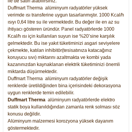
ile de satın alabilirsiniz.
Duffmart Therma alüminyum radyatörler yüksek
verimde ısı transferine uygun tasarlanmıştır. 1000 Kcal/h
ısıyı 0,64 litre su ile vermektedir. Bu değer ile en az su
ihtiyacı gösteren üründür. Panel radyatörlerde 1000
Kcal/h ısı için kullanılan suyun ise %20’sine karşılık
gelmektedir. Bu ise yakıt tüketiminizi asgari seviyelere
çekmekte, katılan inhibitör(tesisatınıza katacağınız
koruyucu sıvı) miktarını azaltmakta ve kombi yada
kazanınızdan kaynaklanan elektrik tüketiminizi önemli
miktarda düşürmektedir.
Duffmart Therma alüminyum radyatörler değişik
renklerde üretildiğinden bina içerisindeki dekorasyona
uygun renklerde temin edilebilir.
Duffmart
Therma
alüminyum radyatörlerde elektro
statik boya kullanıldığından zamanla renk solması söz
konusu değildir.
Alüminyum malzemesi korozyona yüksek dayanım
göstermektedir.