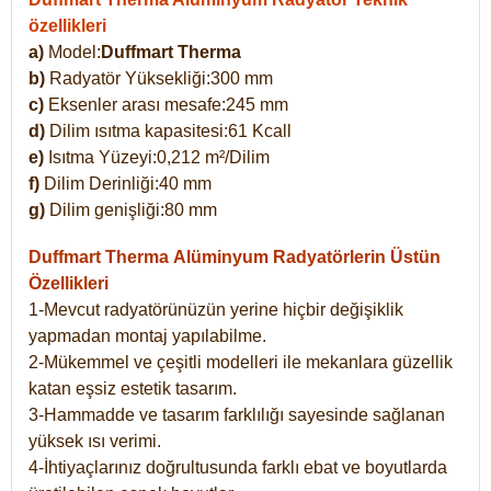
özellikleri
a)
Model:
Duffmart Therma
b)
Radyatör Yüksekliği:300 mm
c)
Eksenler arası mesafe:245 mm
d)
Dilim ısıtma kapasitesi:61 Kcall
e)
Isıtma Yüzeyi:0,212 m²/Dilim
f)
Dilim Derinliği:40 mm
g)
Dilim genişliği:80 mm
Duffmart Therma
Alüminyum Radyatörlerin Üstün
Özellikleri
1-Mevcut radyatörünüzün yerine hiçbir değişiklik
yapmadan montaj yapılabilme.
2-Mükemmel ve çeşitli modelleri ile mekanlara güzellik
katan eşsiz estetik tasarım.
3-Hammadde ve tasarım farklılığı sayesinde sağlanan
yüksek ısı verimi.
4-İhtiyaçlarınız doğrultusunda farklı ebat ve boyutlarda