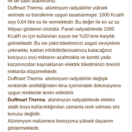
ile de satın alabilirsiniz.
Duffmart Therma alüminyum radyatörler yüksek
verimde ısı transferine uygun tasarlanmıştır. 1000 Kcal/h
ısıyı 0,64 litre su ile vermektedir. Bu değer ile en az su
ihtiyacı gösteren üründür. Panel radyatörlerde 1000
Kcal/h ısı için kullanılan suyun ise %20’sine karşılık
gelmektedir. Bu ise yakıt tüketiminizi asgari seviyelere
çekmekte, katılan inhibitör(tesisatınıza katacağınız
koruyucu sıvı) miktarını azaltmakta ve kombi yada
kazanınızdan kaynaklanan elektrik tüketiminizi önemli
miktarda düşürmektedir.
Duffmart Therma alüminyum radyatörler değişik
renklerde üretildiğinden bina içerisindeki dekorasyona
uygun renklerde temin edilebilir.
Duffmart
Therma
alüminyum radyatörlerde elektro
statik boya kullanıldığından zamanla renk solması söz
konusu değildir.
Alüminyum malzemesi korozyona yüksek dayanım
göstermektedir.