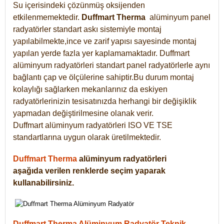
Su içerisindeki çözünmüş oksijenden
etkilenmemektedir.
Duffmart
Therma
alüminyum panel
radyatörler standart askı sistemiyle montaj
yapılabilmekte,ince ve zarif yapısı sayesinde montaj
yapılan yerde fazla yer kaplamamaktadır. Duffmart
alüminyum radyatörleri standart panel radyatörlerle aynı
bağlantı çap ve ölçülerine sahiptir.Bu durum montaj
kolaylığı sağlarken mekanlarınız da eskiyen
radyatörlerinizin tesisatınızda herhangi bir değişiklik
yapmadan değiştirilmesine olanak verir.
Duffmart alüminyum radyatörleri ISO VE TSE
standartlarına uygun olarak üretilmektedir.
Duffmart Therma
alüminyum radyatörleri
aşağıda verilen renklerde seçim yaparak
kullanabilirsiniz.
Duffmart Therma Alüminyum Radyatör Teknik