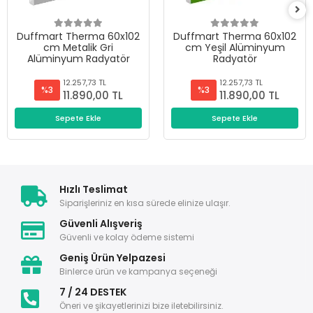
Duffmart Therma 60x102
Duffmart Therma 60x102
cm Metalik Gri
cm Yeşil Alüminyum
Alüminyum Radyatör
Radyatör
12.257,73 TL
12.257,73 TL
%3
%3
11.890,00 TL
11.890,00 TL
Sepete Ekle
Sepete Ekle
Hızlı Teslimat
Siparişleriniz en kısa sürede elinize ulaşır.
Güvenli Alışveriş
Güvenli ve kolay ödeme sistemi
Geniş Ürün Yelpazesi
Binlerce ürün ve kampanya seçeneği
7 / 24 DESTEK
Öneri ve şikayetlerinizi bize iletebilirsiniz.