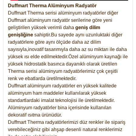
Duffmart Therma Alüminyum Radyatör
Duffmart Therma serisi alüminyum radyatörler diğer
Duffmart alüminyum radyatör serilerine göre yeni
geliştirilen yüksek verimli daha
geniş dilim
genişliğine
sahiptir.Bu sayede aynı uzunluktaki diğer
radyatörlere göre aynı ölçüde daha az dilim
sayısıyla,inovatif tasarımıyla daha az su miktarı ile daha
yüksek ısı elde edilmektedir.Özel alüminyum kaynağı ile
yüksek hidrostatik basınca dayanıklı olarak üretilen
Therma serisi alüminyum radyatörlerimiz çok çeşitli
renk ve ebatlarda üretilmektedir.
Duffmart alüminyum radyatörler en yüksek kalitede
alüminyum ham maddeler kullanılarak yüksek
standartlardaki imalat teknolojisi ile üretilmektedir.
Alüminyum radyatörler bina içerisinde kullanılan
dekoratif ısıtma ürünüdür.
Duffmart Therma radyatörlerimizi düz renkler ile sipariş
verebileceğiniz gibi ahşap desenli natural renklerimiz