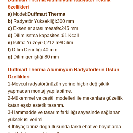
özellikleri
a)
Model:
Duffmart Therma
b)
Radyatör Yüksekliği:300 mm
c)
Eksenler arası mesafe:245 mm
d)
Dilim ısıtma kapasitesi:61 Kcall
e)
Isıtma Yüzeyi:0,212 m²/Dilim
f)
Dilim Derinliği:40 mm
g)
Dilim genişliği:80 mm
Duffmart Therma
Alüminyum Radyatörlerin Üstün
Özellikleri
1-Mevcut radyatörünüzün yerine hiçbir değişiklik
yapmadan montaj yapılabilme.
2-Mükemmel ve çeşitli modelleri ile mekanlara güzellik
katan eşsiz estetik tasarım.
3-Hammadde ve tasarım farklılığı sayesinde sağlanan
yüksek ısı verimi.
4-İhtiyaçlarınız doğrultusunda farklı ebat ve boyutlarda