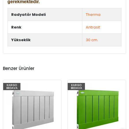
gerekmektedir.
Radyatör Modeli
Therma
Renk
Antrasit
Yükseklik
30 cm.
Benzer Ürünler
KARGO
KARGO
BEDAVA
BEDAVA